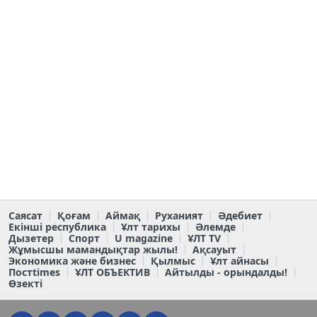
Саясат
Қоғам
Аймақ
Руханият
Әдебиет
Екінші республика
Ұлт тарихы
Әлемде
Дызетер
Спорт
U magazine
ҰЛТ TV
Жұмысшы мамандықтар жылы!
Ақсауыт
Экономика және бизнес
Қылмыс
Ұлт айнасы
Постtimes
ҰЛТ ОБЪЕКТИВ
Айтылды - орындалды!
Өзекті