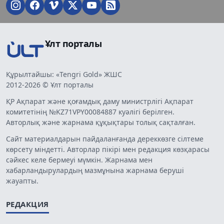
Ұлт порталы
Құрылтайшы: «Tengri Gold» ЖШС
2012-2026 © Ұлт порталы
ҚР Ақпарат және қоғамдық даму министрлігі Ақпарат
комитетінің №KZ71VPY00084887 куәлігі берілген.
Авторлық және жарнама құқықтары толық сақталған.
Сайт материалдарын пайдаланғанда дереккөзге сілтеме
көрсету міндетті. Авторлар пікірі мен редакция көзқарасы
сәйкес келе бермеуі мүмкін. Жарнама мен
хабарландырулардың мазмұнына жарнама беруші
жауапты.
РЕДАКЦИЯ