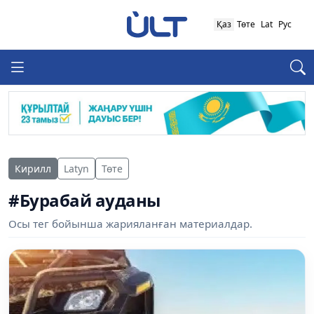
Қаз
Төте
Lat
Рус
Кирилл
Latyn
Төте
#Бурабай ауданы
Осы тег бойынша жарияланған материалдар.