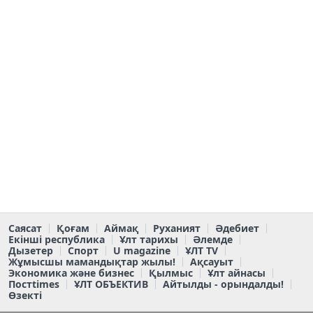
Саясат
Қоғам
Аймақ
Руханият
Әдебиет
Екінші республика
Ұлт тарихы
Әлемде
Дызетер
Спорт
U magazine
ҰЛТ TV
Жұмысшы мамандықтар жылы!
Ақсауыт
Экономика және бизнес
Қылмыс
Ұлт айнасы
Постtimes
ҰЛТ ОБЪЕКТИВ
Айтылды - орындалды!
Өзекті