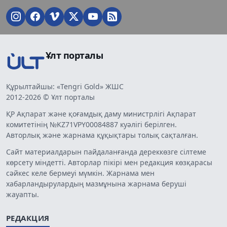
Ұлт порталы
Құрылтайшы: «Tengri Gold» ЖШС
2012-2026 © Ұлт порталы
ҚР Ақпарат және қоғамдық даму министрлігі Ақпарат
комитетінің №KZ71VPY00084887 куәлігі берілген.
Авторлық және жарнама құқықтары толық сақталған.
Сайт материалдарын пайдаланғанда дереккөзге сілтеме
көрсету міндетті. Авторлар пікірі мен редакция көзқарасы
сәйкес келе бермеуі мүмкін. Жарнама мен
хабарландырулардың мазмұнына жарнама беруші
жауапты.
РЕДАКЦИЯ