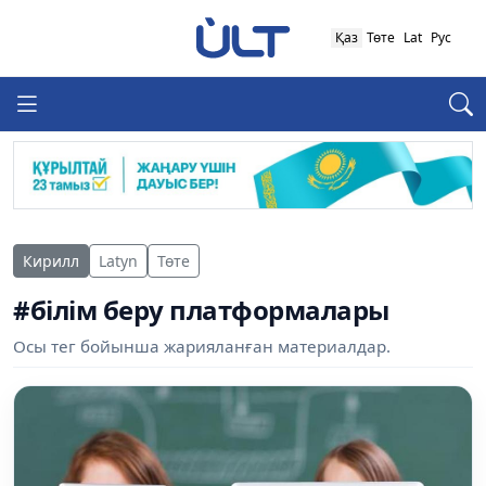
Қаз
Төте
Lat
Рус
Кирилл
Latyn
Төте
#білім беру платформалары
Осы тег бойынша жарияланған материалдар.