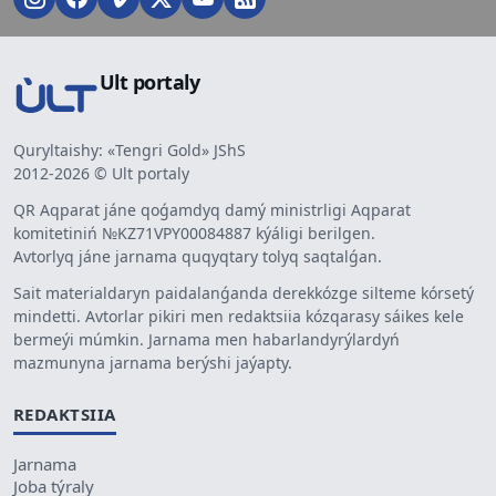
Ult portaly
Quryltaishy: «Tengri Gold» JShS
2012-2026 © Ult portaly
QR Aqparat jáne qoǵamdyq damý ministrligi Aqparat
komitetiniń №KZ71VPY00084887 kýáligi berilgen.
Avtorlyq jáne jarnama quqyqtary tolyq saqtalǵan.
Sait materialdaryn paidalanǵanda derekkózge silteme kórsetý
mindetti. Avtorlar pikiri men redaktsiia kózqarasy sáikes kele
bermeýi múmkin. Jarnama men habarlandyrýlardyń
mazmunyna jarnama berýshi jaýapty.
REDAKTSIIA
Jarnama
Joba týraly