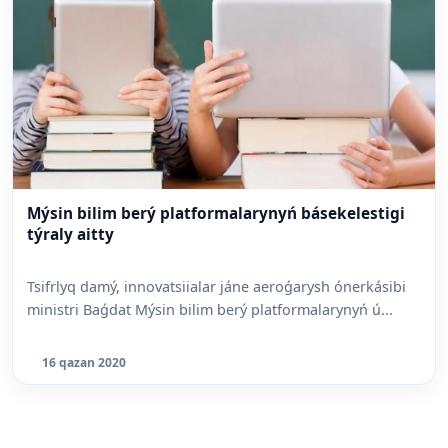
Mýsin bilim berý platformalarynyń básekelestigi
týraly aitty
Tsifrlyq damý, innovatsiialar jáne aeroǵarysh ónerkásibi
ministri Baǵdat Mýsin bilim berý platformalarynyń ú...
16 qazan 2020