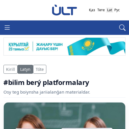
Қаз
Төте
Lat
Рус
Kirill
Latyn
Tóte
#bilim berý platformalary
Osy teg boiynsha jariialanǵan materialdar.