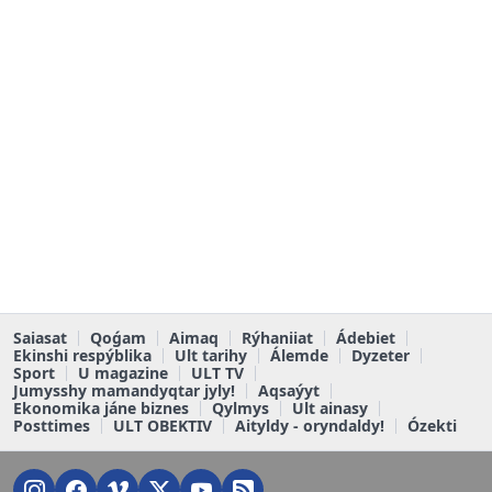
Saiasat
Qoǵam
Aimaq
Rýhaniiat
Ádebiet
Ekinshi respýblika
Ult tarihy
Álemde
Dyzeter
Sport
U magazine
ULT TV
Jumysshy mamandyqtar jyly!
Aqsaýyt
Ekonomika jáne biznes
Qylmys
Ult ainasy
Posttimes
ULT OBEKTIV
Aityldy - oryndaldy!
Ózekti