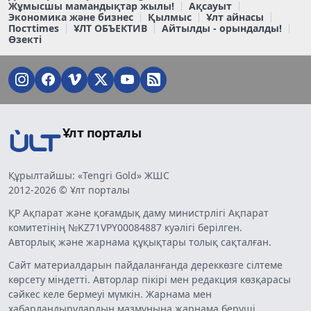
Жұмысшы мамандықтар жылы!
Ақсауыт
Экономика және бизнес
Қылмыс
Ұлт айнасы
Постtimes
ҰЛТ ОБЪЕКТИВ
Айтылды - орындалды!
Өзекті
Ұлт порталы
Құрылтайшы: «Tengri Gold» ЖШС
2012-2026 © Ұлт порталы
ҚР Ақпарат және қоғамдық даму министрлігі Ақпарат
комитетінің №KZ71VPY00084887 куәлігі берілген.
Авторлық және жарнама құқықтары толық сақталған.
Сайт материалдарын пайдаланғанда дереккөзге сілтеме
көрсету міндетті. Авторлар пікірі мен редакция көзқарасы
сәйкес келе бермеуі мүмкін. Жарнама мен
хабарландырулардың мазмұнына жарнама беруші