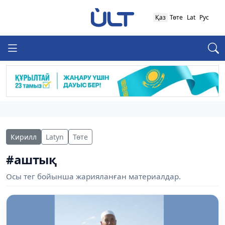
Қаз
Төте
Lat
Рус
Кирилл
Latyn
Төте
#аштық
Осы тег бойынша жарияланған материалдар.