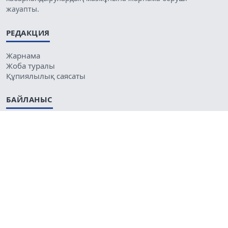
жауапты.
РЕДАКЦИЯ
Жарнама
Жоба туралы
Құпиялылық саясаты
БАЙЛАНЫС
Пошта:
1ult.kz@gmail.com
Тел:
+7 707 878 85 89
Поддержка
WebAudit
Тәуелсіз интернет-басылым - ult.kz