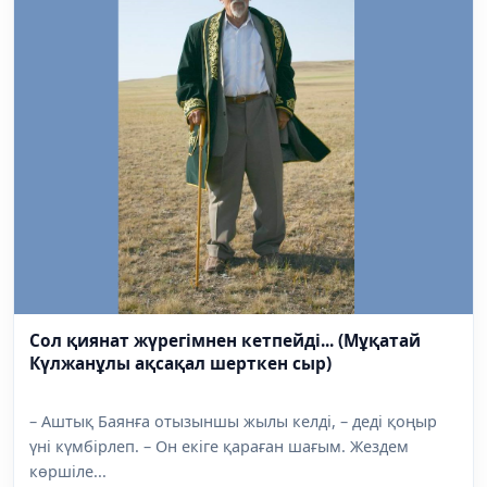
Сол қиянат жүрегімнен кетпейді... (Мұқатай
Күлжанұлы ақсақал шерткен сыр)
– Аштық Баянға отызыншы жылы келді, – деді қоңыр
үні күмбірлеп. – Он екіге қараған шағым. Жездем
көршіле...