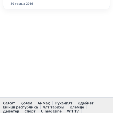
30 тамыз 2016
Саясат
Қоғам
Аймақ
Руханият
Әдебиет
Екінші республика
Ұлт тарихы
Әлемде
Дызетер
Спорт
U magazine
ҰЛТ TV