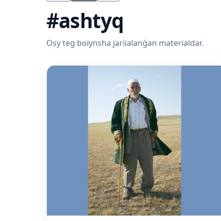
#ashtyq
Osy teg boiynsha jariialanǵan materialdar.