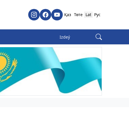
Қаз
Төте
Lat
Рус