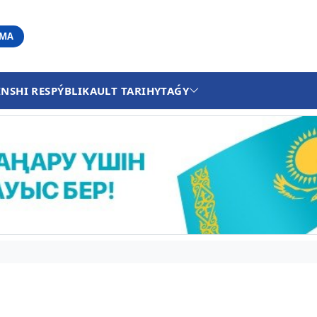
АМА
INSHI RESPÝBLIKA
ULT TARIHY
TAǴY