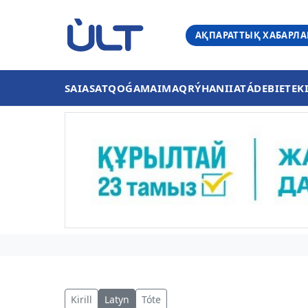
АҚПАРАТТЫҚ ХАБАРЛ
SAIASAT
QOǴAM
AIMAQ
RÝHANIIAT
ÁDEBIET
EK
Kirill
Latyn
Tóte