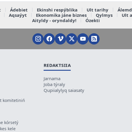
t
Ádebiet
Ekinshi respýblika
Ult tarihy
Álemd
Aqsaýyt
Ekonomika jáne biznes
Qylmys
Ult 
Aityldy - oryndaldy!
Ózekti
REDAKTSIIA
Jarnama
Joba týraly
Qupiialylyq saiasaty
 komitetiniń
e kórsetý
ikes kele