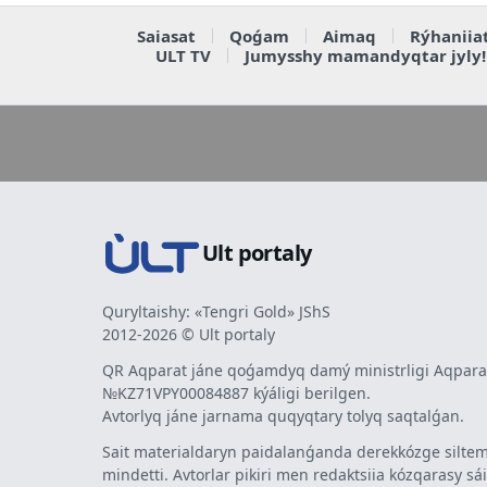
Saiasat
Qoǵam
Aimaq
Rýhaniia
ULT TV
Jumysshy mamandyqtar jyly!
Ult portaly
Quryltaishy: «Tengri Gold» JShS
2012-2026 © Ult portaly
QR Aqparat jáne qoǵamdyq damý ministrligi Aqparat
№KZ71VPY00084887 kýáligi berilgen.
Avtorlyq jáne jarnama quqyqtary tolyq saqtalǵan.
Sait materialdaryn paidalanǵanda derekkózge siltem
mindetti. Avtorlar pikiri men redaktsiia kózqarasy sá