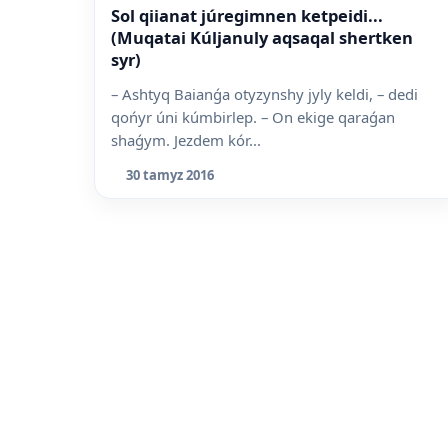
Sol qiianat júregimnen ketpeidi...
(Muqatai Kúljanuly aqsaqal shertken
syr)
– Ashtyq Baianǵa otyzynshy jyly keldi, – dedi
qońyr úni kúmbirlep. – On ekige qaraǵan
shaǵym. Jezdem kór...
30 tamyz 2016