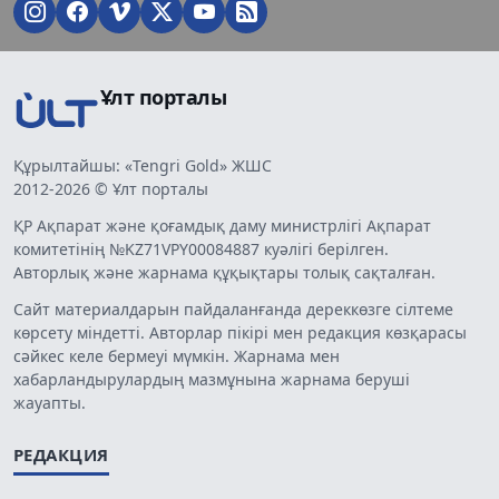
Ұлт порталы
Құрылтайшы: «Tengri Gold» ЖШС
2012-2026 © Ұлт порталы
ҚР Ақпарат және қоғамдық даму министрлігі Ақпарат
комитетінің №KZ71VPY00084887 куәлігі берілген.
Авторлық және жарнама құқықтары толық сақталған.
Сайт материалдарын пайдаланғанда дереккөзге сілтеме
көрсету міндетті. Авторлар пікірі мен редакция көзқарасы
сәйкес келе бермеуі мүмкін. Жарнама мен
хабарландырулардың мазмұнына жарнама беруші
жауапты.
РЕДАКЦИЯ