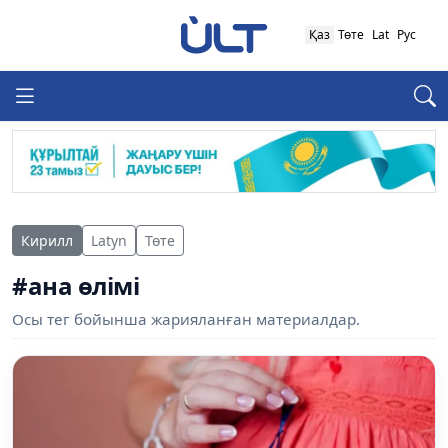
Қаз
Төте
Lat
Рус
Кирилл
Latyn
Төте
#ана өлімі
Осы тег бойынша жарияланған материалдар.