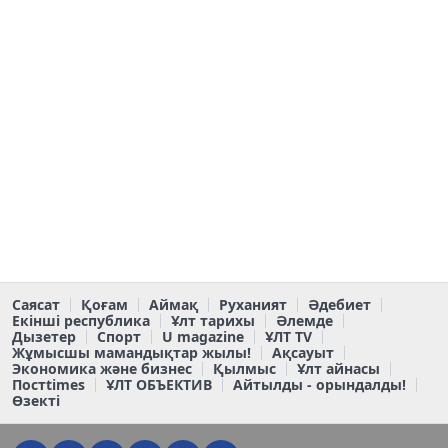
Саясат
Қоғам
Аймақ
Руханият
Әдебиет
Екінші республика
Ұлт тарихы
Әлемде
Дызетер
Спорт
U magazine
ҰЛТ TV
Жұмысшы мамандықтар жылы!
Ақсауыт
Экономика және бизнес
Қылмыс
Ұлт айнасы
Постtimes
ҰЛТ ОБЪЕКТИВ
Айтылды - орындалды!
Өзекті