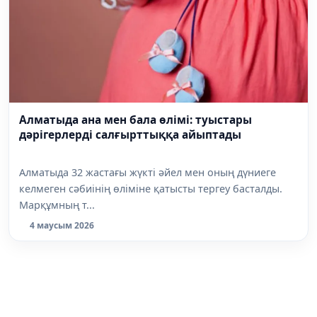
Алматыда ана мен бала өлімі: туыстары
дәрігерлерді салғырттыққа айыптады
Алматыда 32 жастағы жүкті әйел мен оның дүниеге
келмеген сәбиінің өліміне қатысты тергеу басталды.
Марқұмның т...
4 маусым 2026