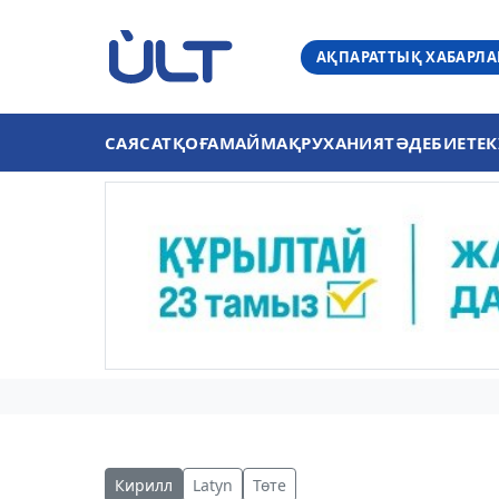
АҚПАРАТТЫҚ ХАБАРЛ
САЯСАТ
ҚОҒАМ
АЙМАҚ
РУХАНИЯТ
ӘДЕБИЕТ
ЕК
Кирилл
Latyn
Төте