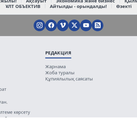
 жылы!
Ақсауыт
Экономика және бизнес
Қыл
ҰЛТ ОБЪЕКТИВ
Айтылды - орындалды!
Өзекті
РЕДАКЦИЯ
Жарнама
Жоба туралы
Құпиялылық саясаты
рат
ған.
лтеме көрсету
 сәйкес келе
ың мазмұнына