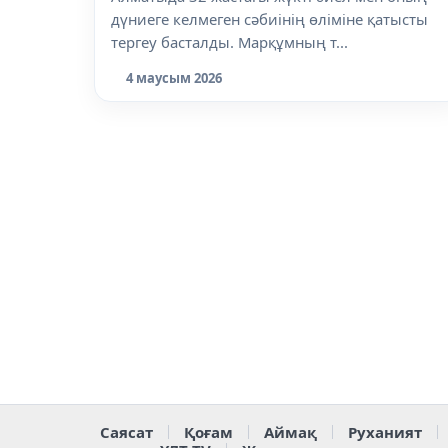
дүниеге келмеген сәбиінің өліміне қатысты
тергеу басталды. Марқұмның т...
4 маусым 2026
Саясат
Қоғам
Аймақ
Руханият