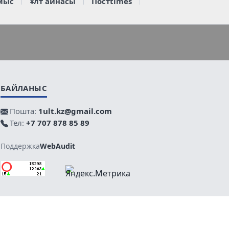
мыс
Ұлт айнасы
Постtimes
БАЙЛАНЫС
Пошта:
1ult.kz@gmail.com
Тел:
+7 707 878 85 89
Поддержка
WebAudit