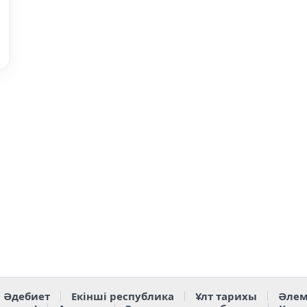
Әдебиет
Екінші республика
Ұлт тарихы
Әлем