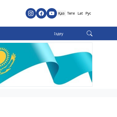
Қаз
Төте
Lat
Рус