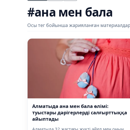
#ана мен бала
Осы тег бойынша жарияланған материалдар
Алматыда ана мен бала өлімі:
туыстары дәрігерлерді салғырттыққа
айыптады
Алматыда 32 жастағы жүкті әйел мен оның