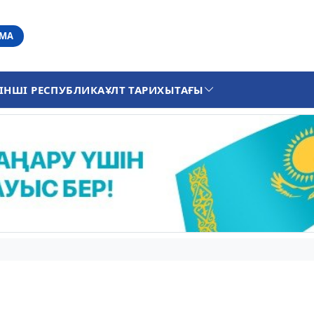
АМА
ІНШІ РЕСПУБЛИКА
ҰЛТ ТАРИХЫ
ТАҒЫ