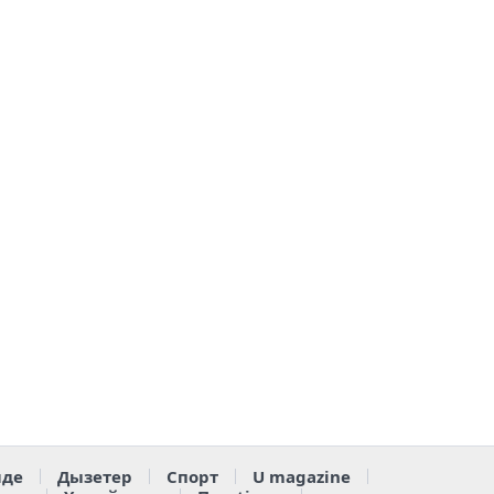
де
Дызетер
Спорт
U magazine