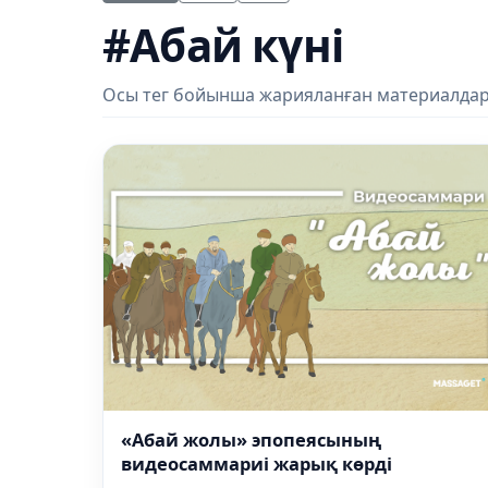
#Абай күні
Осы тег бойынша жарияланған материалдар
«Абай жолы» эпопеясының
видеосаммариі жарық көрді