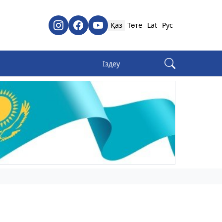
Қаз
Төте
Lat
Рус