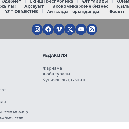
Әдебиет
Екінші республика
Ұлт тарихы
Әлем
 жылы!
Ақсауыт
Экономика және бизнес
Қыл
ҰЛТ ОБЪЕКТИВ
Айтылды - орындалды!
Өзекті
РЕДАКЦИЯ
Жарнама
Жоба туралы
Құпиялылық саясаты
рат
ған.
лтеме көрсету
 сәйкес келе
ың мазмұнына