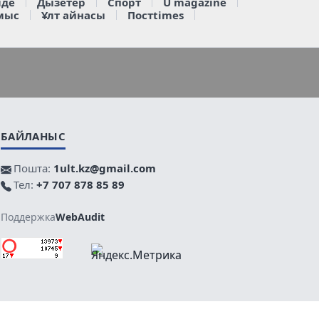
де
Дызетер
Спорт
U magazine
мыс
Ұлт айнасы
Постtimes
БАЙЛАНЫС
Пошта:
1ult.kz@gmail.com
Тел:
+7 707 878 85 89
Поддержка
WebAudit