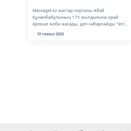
Massaget.kz жастар порталы Абай
Құнанбайұлының 175 жылдығына орай
ерекше жоба жасады, деп хабарлайды "Ұлт...
10 тамыз 2020