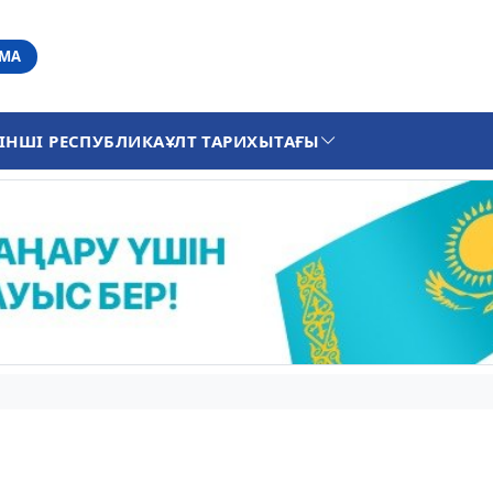
АМА
ІНШІ РЕСПУБЛИКА
ҰЛТ ТАРИХЫ
ТАҒЫ