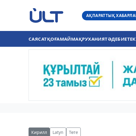
АҚПАРАТТЫҚ ХАБАРЛ
САЯСАТ
ҚОҒАМ
АЙМАҚ
РУХАНИЯТ
ӘДЕБИЕТ
ЕК
Кирилл
Latyn
Төте