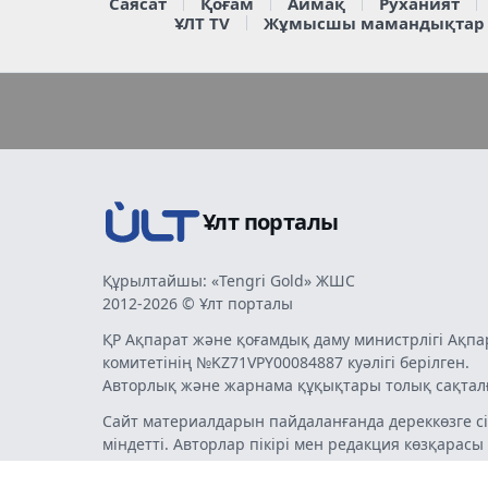
Саясат
Қоғам
Аймақ
Руханият
ҰЛТ TV
Жұмысшы мамандықтар
Ұлт порталы
Құрылтайшы: «Tengri Gold» ЖШС
2012-2026 © Ұлт порталы
ҚР Ақпарат және қоғамдық даму министрлігі Ақпа
комитетінің №KZ71VPY00084887 куәлігі берілген.
Авторлық және жарнама құқықтары толық сақтал
Сайт материалдарын пайдаланғанда дереккөзге сі
міндетті. Авторлар пікірі мен редакция көзқарасы
бермеуі мүмкін. Жарнама мен хабарландырулард