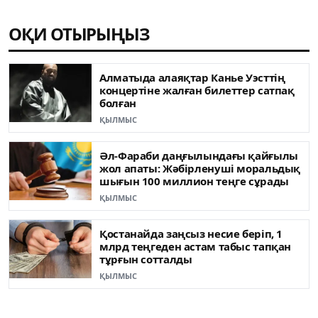
ОҚИ ОТЫРЫҢЫЗ
Алматыда алаяқтар Канье Уэсттің
концертіне жалған билеттер сатпақ
болған
ҚЫЛМЫС
Әл-Фараби даңғылындағы қайғылы
жол апаты: Жәбірленуші моральдық
шығын 100 миллион теңге сұрады
ҚЫЛМЫС
Қостанайда заңсыз несие беріп, 1
млрд теңгеден астам табыс тапқан
тұрғын сотталды
ҚЫЛМЫС