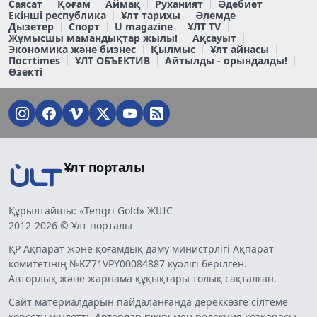
Саясат
Қоғам
Аймақ
Руханият
Әдебиет
Екінші республика
Ұлт тарихы
Әлемде
Дызетер
Спорт
U magazine
ҰЛТ TV
Жұмысшы мамандықтар жылы!
Ақсауыт
Экономика және бизнес
Қылмыс
Ұлт айнасы
Постtimes
ҰЛТ ОБЪЕКТИВ
Айтылды - орындалды!
Өзекті
Ұлт порталы
Құрылтайшы: «Tengri Gold» ЖШС
2012-2026 © Ұлт порталы
ҚР Ақпарат және қоғамдық даму министрлігі Ақпарат
комитетінің №KZ71VPY00084887 куәлігі берілген.
Авторлық және жарнама құқықтары толық сақталған.
Сайт материалдарын пайдаланғанда дереккөзге сілтеме
көрсету міндетті. Авторлар пікірі мен редакция көзқарасы