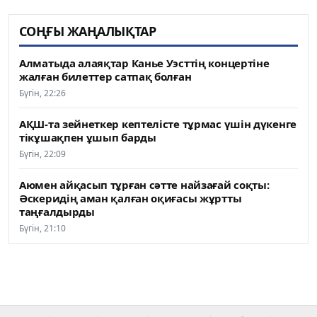
СОҢҒЫ ЖАҢАЛЫҚТАР
Алматыда алаяқтар Канье Уэсттің концертіне
жалған билеттер сатпақ болған
Бүгін, 22:26
АҚШ-та зейнеткер кептелісте тұрмас үшін дүкенге
тікұшақпен ұшып барды
Бүгін, 22:09
Аюмен айқасып тұрған сәтте найзағай соқты:
Әскеридің аман қалған оқиғасы жұртты
таңғалдырды
Бүгін, 21:10