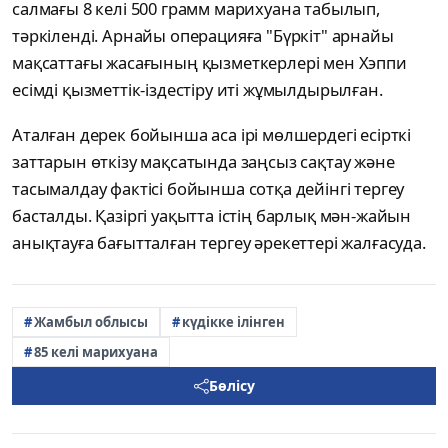
салмағы 8 келі 500 грамм марихуана табылып,
тәркіленді. Арнайы операцияға "Бүркіт" арнайы
мақсаттағы жасағының қызметкерлері мен Хэппи
есімді қызметтік-іздестіру иті жұмылдырылған.
Аталған дерек бойынша аса ірі мөлшердегі есірткі
заттарын өткізу мақсатында заңсыз сақтау және
тасымалдау фактісі бойынша сотқа дейінгі тергеу
басталды. Қазіргі уақытта істің барлық мән-жайын
анықтауға бағытталған тергеу әрекеттері жалғасуда.
Жамбыл облысы
күдікке ілінген
85 келі марихуана
Бөлісу