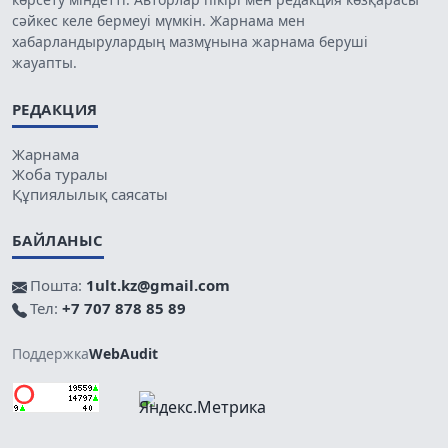
сәйкес келе бермеуі мүмкін. Жарнама мен
хабарландырулардың мазмұнына жарнама беруші
жауапты.
РЕДАКЦИЯ
Жарнама
Жоба туралы
Құпиялылық саясаты
БАЙЛАНЫС
Пошта:
1ult.kz@gmail.com
Тел:
+7 707 878 85 89
Поддержка
WebAudit