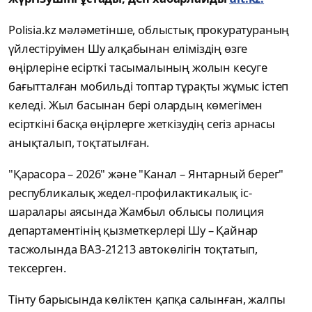
Polisia.kz мәләметінше, облыстық прокуратураның
үйлестіруімен Шу алқабынан еліміздің өзге
өңірлеріне есірткі тасымалының жолын кесуге
бағытталған мобильді топтар тұрақты жұмыс істеп
келеді. Жыл басынан бері олардың көмегімен
есірткіні басқа өңірлерге жеткізудің сегіз арнасы
анықталып, тоқтатылған.
"Қарасора – 2026" және "Канал – Янтарный берег"
республикалық жедел-профилактикалық іс-
шаралары аясында Жамбыл облысы полиция
департаментінің қызметкерлері Шу – Қайнар
тасжолында ВАЗ-21213 автокөлігін тоқтатып,
тексерген.
Тінту барысында көліктен қапқа салынған, жалпы