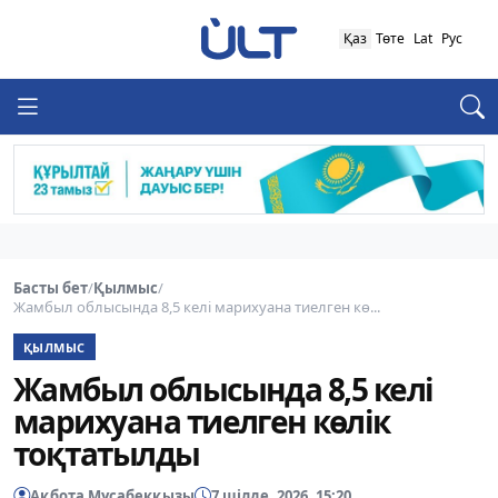
Қаз
Төте
Lat
Рус
Басты бет
/
Қылмыс
/
Жамбыл облысында 8,5 келі марихуана тиелген кө...
ҚЫЛМЫС
Жамбыл облысында 8,5 келі
марихуана тиелген көлік
тоқтатылды
Ақбота Мұсабекқызы
7 шілде, 2026, 15:20