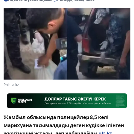
Polisia.kz
Жамбыл облысында полицейлер 8,5 келі
марихуана тасымалдады деген күдікке ілінген
жүргізушіні ұстады, деп хабарлайды
ult.kz.