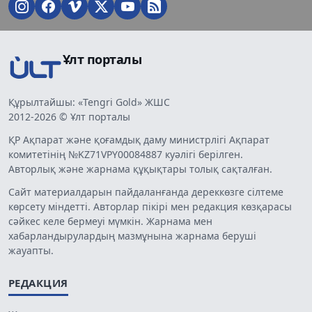
Ұлт порталы
Құрылтайшы: «Tengri Gold» ЖШС
2012-2026 © Ұлт порталы
ҚР Ақпарат және қоғамдық даму министрлігі Ақпарат
комитетінің №KZ71VPY00084887 куәлігі берілген.
Авторлық және жарнама құқықтары толық сақталған.
Сайт материалдарын пайдаланғанда дереккөзге сілтеме
көрсету міндетті. Авторлар пікірі мен редакция көзқарасы
сәйкес келе бермеуі мүмкін. Жарнама мен
хабарландырулардың мазмұнына жарнама беруші
жауапты.
РЕДАКЦИЯ