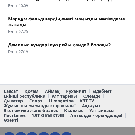
Бүгін, 10:09
Марқұм фельдшердің енесі маңызды мәлімдеме
жасады
Бүгін, 07:25
Демалыс күндері ауа райы қандай болады?
Бүгін, 07:19
Саясат
Қоғам
Аймақ
Руханият
Әдебиет
Екінші республика
Ұлт тарихы
Әлемде
Дызетер
Спорт
U magazine
ҰЛТ TV
Жұмысшы мамандықтар жылы!
Ақсауыт
Экономика және бизнес
Қылмыс
Ұлт айнасы
Постtimes
ҰЛТ ОБЪЕКТИВ
Айтылды - орындалды!
Өзекті