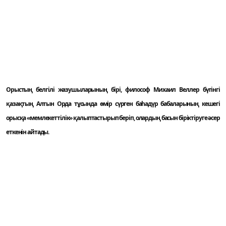
Орыстың белгілі жазушыларының бірі, философ Михаил Веллер бүгінгі
қазақтың Алтын Орда тұсында өмір сүрген баһадүр бабаларының кешегі
орысқа «мемлекеттілік» қалыптастырып беріп, олардың басын біріктіруге әсер
еткенін айтады.