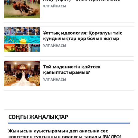
ҰЛТ АЙНАСЫ
Ұлттық идеология: Қорғалуы тиіс
құндылықтар қор болып жатыр
ҰЛТ АЙНАСЫ
Той мәдениетін қайтсек
қалыптастырамыз?
ҰЛТ АЙНАСЫ
СОҢҒЫ ЖАҢАЛЫҚТАР
Жынысын ауыстырамын деп анасына сес
көрсеткен тұрғынның видеосы тарады (ВИДЕО)