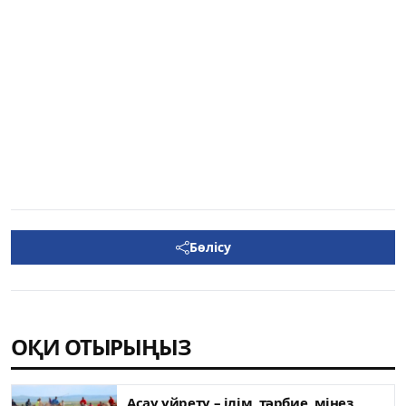
Бөлісу
ОҚИ ОТЫРЫҢЫЗ
Асау үйрету – ілім, тәрбие, мінез