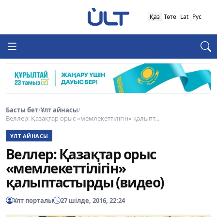
Қаз
Төте
Lat
Рус
Басты бет
/
Ұлт айнасы
/
Веллер: Қазақтар орыс «мемлекеттілігін» қалыпт...
ҰЛТ АЙНАСЫ
Веллер: Қазақтар орыс
«мемлекеттілігін»
қалыптастырды (видео)
Ұлт порталы
27 шілде, 2016, 22:24