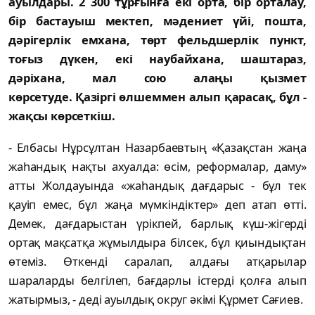
ауылдары. 2 300 тұрғынға екі орта, бір орталау,
бір бастауыш мектеп, мәдениет үйі, пошта,
дәрігерлік емхана, төрт фельдшерлік пункт,
тоғыз дүкен, екі наубайхана, шаштараз,
дәріхана, мал сою алаңы қызмет
көрсетуде. Қазіргі өлшеммен алып қарасақ, бұл -
жақсы көрсеткіш.
- Елбасы Нұрсұлтан Назарбаевтың «Қазақстан жаңа
жаһандық нақты ахуалда: өсім, реформалар, даму»
атты Жолдауында «жаһандық дағдарыс - бұл тек
қауіп емес, бұл жаңа мүмкіндіктер» деп атап өтті.
Демек, дағдарыстан үрікпей, барлық күш-жігерді
ортақ мақсатқа жұмылдыра білсек, бұл қиындықтан
өтеміз. Өткенді саралап, алдағы атқарылар
шараларды белгілеп, бағдарлы істерді қолға алып
жатырмыз, - деді ауылдық округ әкімі Құрмет Сағиев.