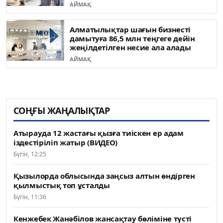
АЙМАҚ
Алматылықтар шағын бизнесті
дамытуға 86,5 млн теңгеге дейін
жеңілдетілген несие ала алады
АЙМАҚ
СОҢҒЫ ЖАҢАЛЫҚТАР
Атырауда 12 жастағы қызға тиіскен ер адам
іздестіріліп жатыр (ВИДЕО)
Бүгін, 12:25
Қызылорда облысында заңсыз алтын өндірген
қылмыстық топ ұсталды
Бүгін, 11:36
Кенжебек Жанәбілов жансақтау бөліміне түсті