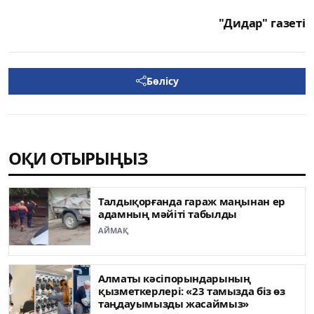
"Дидар" газеті
Бөлісу
ОҚИ ОТЫРЫҢЫЗ
Талдықорғанда гараж маңынан ер
адамның мәйіті табылды
АЙМАҚ
Алматы кәсіпорындарының
қызметкерлері: «23 тамызда біз өз
таңдауымызды жасаймыз»