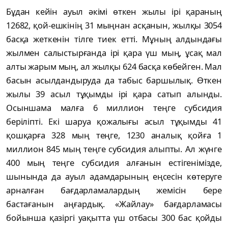
Бұдан кейін ауыл әкімі өткен жылы ірі қараның
12682, қой-ешкінің 31 мыңнан асқанын, жылқы 3054
басқа жеткенін тілге тиек етті. Мұның алдындағы
жылмен салыстырғанда ірі қара үш мың, ұсақ мал
алты жарым мың, ал жылқы 624 басқа көбейген. Мал
басын асылдандыруда да табыс баршылық. Өткен
жылы 39 асыл тұқымды ірі қара сатып алынды.
Осыншама малға 6 миллион теңге субсидия
беріліпті. Екі шаруа қожалығы асыл тұқымды 41
қошқарға 328 мың теңге, 1230 аналық қойға 1
миллион 845 мың теңге субсидия алыпты. Ал жүнге
400 мың теңге субсидия алғанын естігенімізде,
шынында да ауыл адамдарының еңсесін көтеруге
арналған бағдарламалардың жемісін бере
бастағанын аңғардық. «Жайлау» бағдарламасы
бойынша қазіргі уақытта үш отбасы 300 бас қойды