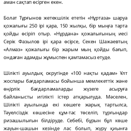
аман сақтап өсірген екен.
Болат Тұрғынов жетекшілік ететін «Нұртаза» шаруа
қожалығы 250 ірі қара, 150 жылқы, бір мыңға тарта
қойды өсіріп отыр. «Нұрдана» қожалығының иесі
Серік Фазылов ірі қара өсірсе, Секен Шажаевтың
«Алмаз» қожалығы бір жарым мың қойды бағып,
ондаған адамды жұмыспен қамтамасыз етуде.
Шілікті ауылдық округінде «100 нақты қадам» Ұлт
жоспары бағдарламасы бойынша мемлекеттік және
өңірлік бағдарламаларды жүзеге асыруға
байланысты игілікті істер атқарылуда. Мәселен,
Шілікті ауылында екі көшеге жарық тартылса,
Тәуелсіздік көшесіне құм-тас төселіп, тұрғындар
ризашылығын білдіруде. Себебі, бұрын бұл көше
жауын-шашын кезінде лас болып, жүру қиынға