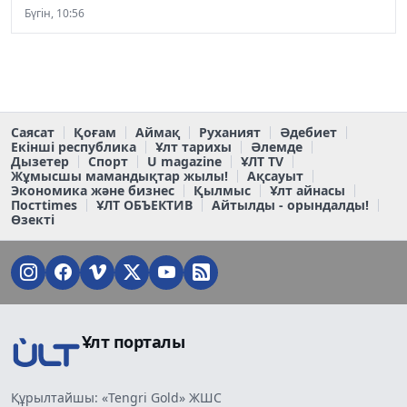
Бүгін, 10:56
Саясат
Қоғам
Аймақ
Руханият
Әдебиет
Екінші республика
Ұлт тарихы
Әлемде
Дызетер
Спорт
U magazine
ҰЛТ TV
Жұмысшы мамандықтар жылы!
Ақсауыт
Экономика және бизнес
Қылмыс
Ұлт айнасы
Постtimes
ҰЛТ ОБЪЕКТИВ
Айтылды - орындалды!
Өзекті
Ұлт порталы
Құрылтайшы: «Tengri Gold» ЖШС