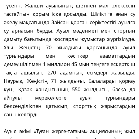
түсетін. Жалши ауылының шетінен мал өлексесін
тастайтын қорым іске қосылды. Шіліктіге ағын су
әкелу мақсатында Зайсан қорған серіктестігі ауылға
су арнасын бұрды. Ауыл мәдениеті мен спортын
дамыту бағытында жоспарлы жұмыстар жүргізілуде.
Ұлы Жеңістің 70 жылдығы қарсаңында ауыл
тұрғындары мен кәсіпкер азаматтардың
демеушілігімен 1 миллион 45 мың теңгеге ескерткіш
тақта ашылып, 270 адамның есімдері жазылды.
Наурыз, Жеңістің 71 жылдығы, Балаларды қорғау
күні, Қазақ хандығының 550 жылдығы, басқа да
айтулы мерекелерге ауыл тұрғындары
белсенділікпен қатысып, спорттық жарыстардың
сәнін келтірді.
Ауыл әкімі «Туған жерге-тағзым» акциясының жыл