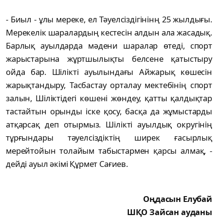
- Биыл - ұлы мереке, ел Тәуелсіздігінінң 25 жылдығы.
Мерекелік шаралардың кестесін алдын ала жасадық.
Барлық ауылдарда мәдени шаралар өтеді, спорт
жарыстарына жұртшылықты белсене қатыстыру
ойда бар. Шілікті ауылындағы Айжарық көшесін
жарықтандыру, Тасбастау орталау мектебінің спорт
залын, Шіліктідегі көшені жөндеу, қатты қалдықтар
тастайтын орынды іске қосу, басқа да жұмыстарды
атқарсақ деп отырмыз. Шілікті ауылдық округінің
тұрғындары тәуелсіздіктің ширек ғасырлық
мерейтойын толайым табыстармен қарсы алмақ, -
дейді ауыл әкімі Құрмет Сағиев.
Оңдасын Елубай
ШҚО Зайсан ауданы