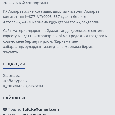
2012-2026 © Ұлт порталы
ҚР Ақпарат және қоғамдық даму министрлігі Ақпарат
комитетінің №KZ71VPY00084887 куәлігі берілген.
Авторлық және жарнама құқықтары толық сақталған.
Сайт материалдарын пайдаланғанда дереккөзге сілтеме
көрсету міндетті. Авторлар пікірі мен редакция көзқарасы
сәйкес келе бермеуі мүмкін. Жарнама мен
хабарландырулардың мазмұнына жарнама беруші
жауапты.
РЕДАКЦИЯ
Жарнама
Жоба туралы
Құпиялылық саясаты
БАЙЛАНЫС
Пошта:
1ult.kz@gmail.com
Тел:
+7 707 878 85 89