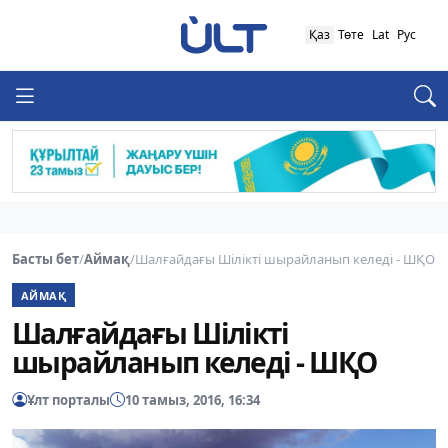
Қаз
Төте
Lat
Рус
Басты бет
/
Аймақ
/
Шалғайдағы Шілікті шырайланып келеді - ШҚО
АЙМАҚ
Шалғайдағы Шілікті
шырайланып келеді - ШҚО
Ұлт порталы
10 тамыз, 2016, 16:34