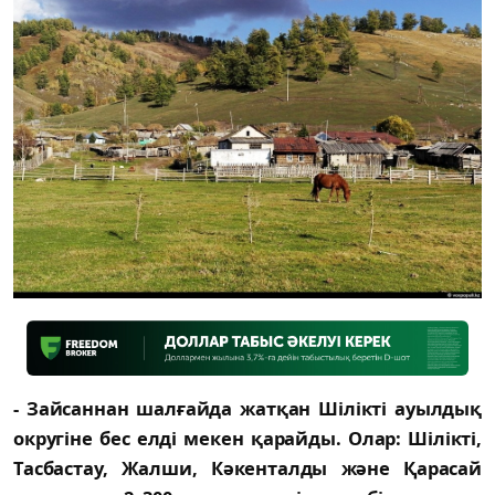
- Зайсаннан шалғайда жатқан Шілікті ауылдық
округіне бес елді мекен қарайды. Олар: Шілікті,
Тасбастау, Жалши, Кәкенталды және Қарасай