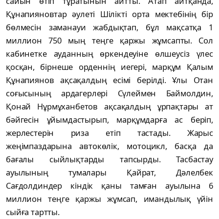
сайын өтіп тұратынын айтты. Атап айтқанда,
Құнапияновтар әулеті Шілікті орта мектебінің бір
бөлмесін заманауи жабдықтап, бұл мақсатқа 1
миллион 750 мың теңге қаржы жұмсапты. Сол
кабинетке ауданның өркендеуіне өлшеусіз үлес
қосқан, бірнеше орденнің иегері, марқұм Қалым
Құнапиянов ақсақалдың есімі берілді. Ұлы Отан
соғысының ардагерлері Сүлеймен Баймолдин,
Қонай Нұрмұханбетов ақсақалдың ұрпақтары ат
бәйгесін ұйымдастырып, марқұмдарға ас беріп,
жерлестерін риза етіп тастады. Жарыс
жеңімпаздарына автокөлік, мотоцикл, басқа да
бағалы сыйлықтарды тапсырды. Тасбастау
ауылының тумалары Қайрат, Дәлелбек
Сағдолдиндер кіндік қаны тамған ауылына 6
миллион теңге қаржы жұмсап, имандылық үйін
сыйға тартты.