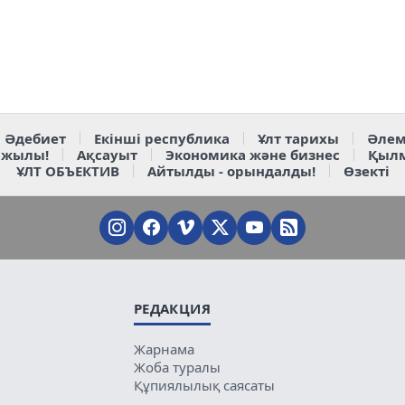
Әдебиет
Екінші республика
Ұлт тарихы
Әлем
 жылы!
Ақсауыт
Экономика және бизнес
Қыл
ҰЛТ ОБЪЕКТИВ
Айтылды - орындалды!
Өзекті
РЕДАКЦИЯ
Жарнама
Жоба туралы
Құпиялылық саясаты