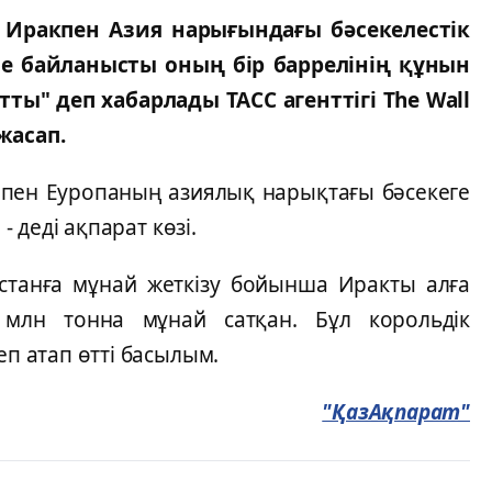
 Иракпен Азия нарығындағы бәсекелестік
не байланысты оның бір баррелінің құнын
тты" деп хабарлады ТАСС агенттігі The Wall
жасап.
пен Еуропаның азиялық нарықтағы бәсекеге
- деді ақпарат көзі.
істанға мұнай жеткізу бойынша Иракты алға
 млн тонна мұнай сатқан. Бұл корольдік
еп атап өтті басылым.
"ҚазАқпарат"