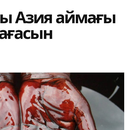
сы Азия аймағы
бағасын