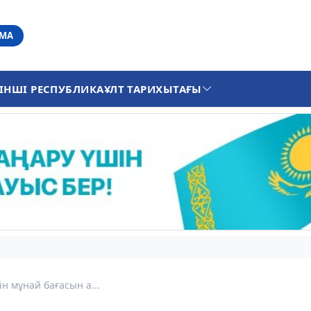
АМА
ІНШІ РЕСПУБЛИКА
ҰЛТ ТАРИХЫ
ТАҒЫ
н мұнай бағасын а...