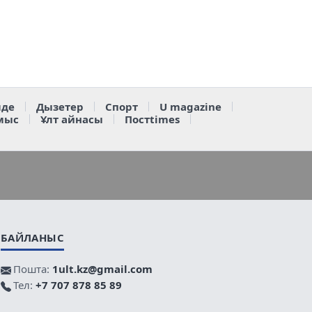
де
Дызетер
Спорт
U magazine
мыс
Ұлт айнасы
Постtimes
БАЙЛАНЫС
Пошта:
1ult.kz@gmail.com
Тел:
+7 707 878 85 89