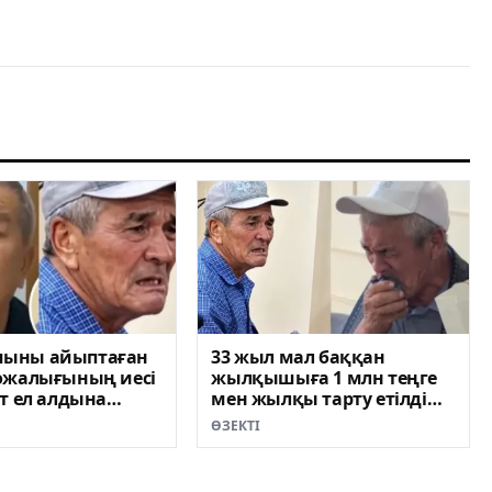
ыны айыптаған
33 жыл мал баққан
ожалығының иесі
жылқышыға 1 млн теңге
т ел алдына
мен жылқы тарту етілді
ВИДЕО)
(ВИДЕО)
ӨЗЕКТІ