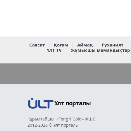
Саясат
Қоғам
Аймақ
Руханият
ҰЛТ TV
Жұмысшы мамандықтар
Ұлт порталы
Құрылтайшы: «Tengri Gold» ЖШС
2012-2026 © Ұлт порталы