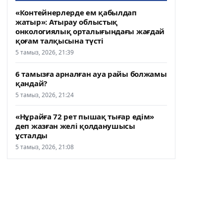
«Контейнерлерде ем қабылдап
жатыр»: Атырау облыстық
онкологиялық орталығындағы жағдай
қоғам талқысына түсті
5 тамыз, 2026, 21:39
6 тамызға арналған ауа райы болжамы
қандай?
5 тамыз, 2026, 21:24
«Нұрайға 72 рет пышақ тығар едім»
деп жазған желі қолданушысы
ұсталды
5 тамыз, 2026, 21:08