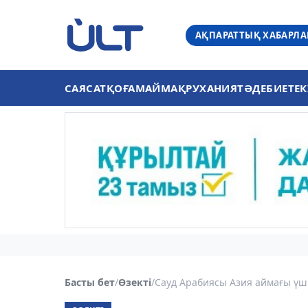
АҚПАРАТТЫҚ ХАБАРЛ
САЯСАТ
ҚОҒАМ
АЙМАҚ
РУХАНИЯТ
ӘДЕБИЕТ
ЕК
Басты бет
/
Өзекті
/
Сауд Арабиясы Азия аймағы үші