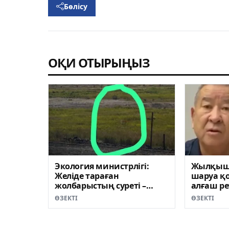
Бөлісу
ОҚИ ОТЫРЫҢЫЗ
Экология министрлігі:
Жылқыш
Желіде тараған
шаруа қ
жолбарыстың суреті –
алғаш ре
фейк
шықты (
ӨЗЕКТІ
ӨЗЕКТІ