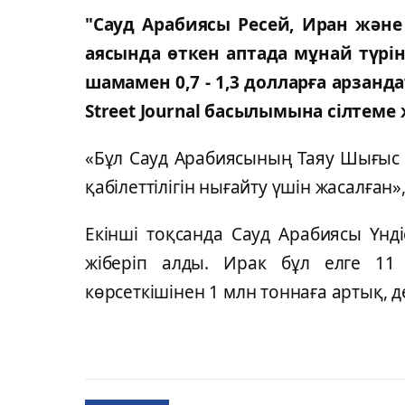
"Сауд Арабиясы Ресей, Иран және
аясында өткен аптада мұнай түрі
шамамен 0,7 - 1,3 долларға арзанда
Street Journal басылымына сілтеме 
«Бұл Сауд Арабиясының Таяу Шығыс 
қабілеттілігін нығайту үшін жасалған», 
Екінші тоқсанда Сауд Арабиясы Үнд
жіберіп алды. Ирак бұл елге 11
көрсеткішінен 1 млн тоннаға артық, д