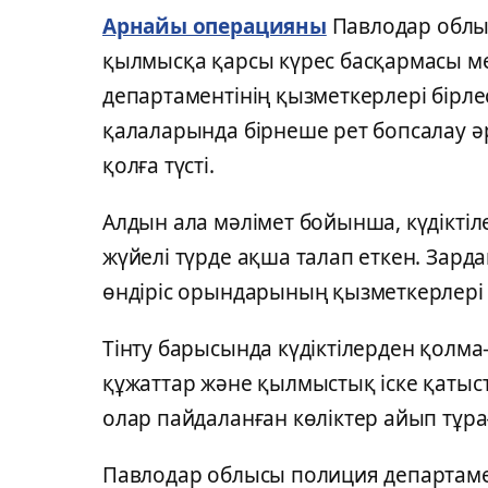
Арнайы операцияны
Павлодар облы
қылмысқа қарсы күрес басқармасы мен
департаментінің қызметкерлері бірлес
қалаларында бірнеше рет бопсалау әр
қолға түсті.
Алдын ала мәлімет бойынша, күдікті
жүйелі түрде ақша талап еткен. Зард
өндіріс орындарының қызметкерлері 
Тінту барысында күдіктілерден қолма
құжаттар және қылмыстық іске қатысты
олар пайдаланған көліктер айып тұр
Павлодар облысы полиция департаме