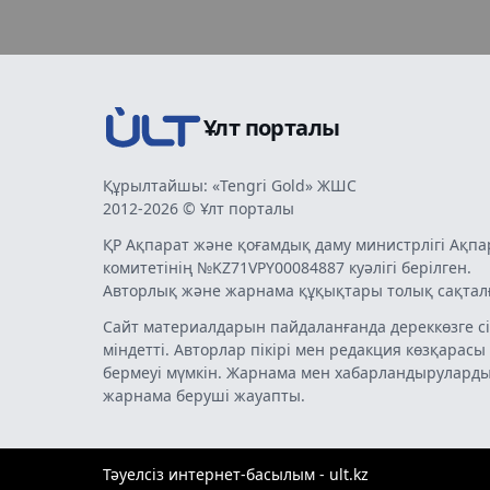
Ұлт порталы
Құрылтайшы: «Tengri Gold» ЖШС
2012-2026 © Ұлт порталы
ҚР Ақпарат және қоғамдық даму министрлігі Ақпа
комитетінің №KZ71VPY00084887 куәлігі берілген.
Авторлық және жарнама құқықтары толық сақтал
Сайт материалдарын пайдаланғанда дереккөзге сі
міндетті. Авторлар пікірі мен редакция көзқарасы
бермеуі мүмкін. Жарнама мен хабарландырулард
жарнама беруші жауапты.
Тәуелсіз интернет-басылым - ult.kz