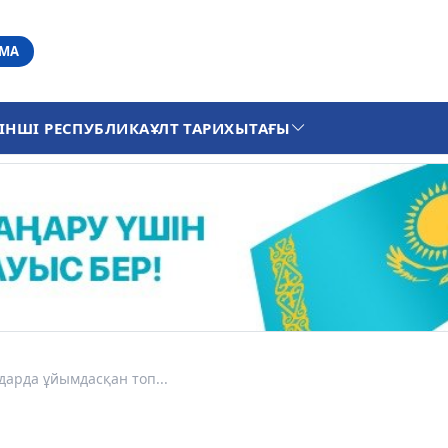
АМА
ІНШІ РЕСПУБЛИКА
ҰЛТ ТАРИХЫ
ТАҒЫ
арда ұйымдасқан топ...