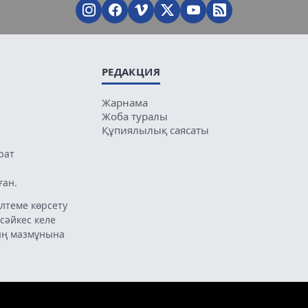
РЕДАКЦИЯ
Жарнама
Жоба туралы
Құпиялылық саясаты
рат
ған.
лтеме көрсету
 сәйкес келе
ың мазмұнына