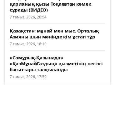
қарияның қызы Тоқаевтан көмек
сұрады (ВИДЕО)
7 тамыз, 2026, 20:54
Қазақстан: мұнай мен мыс. Орталық
Азияны шын мәнінде кім ұстап тұр
7 тамыз, 2026, 18:10
«Самұрық-Қазынада»
«ҚазМұнайГаздың» қызметінің негізгі
бағыттары талқыланды
7 тамыз, 2026, 17:59