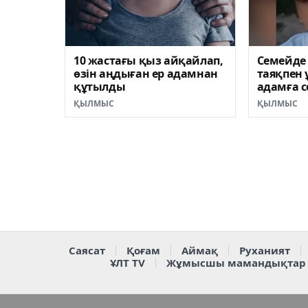
10 жастағы қыз айқайлап,
Семейде
өзін аңдыған ер адамнан
таяқпен 
құтылды
адамға с
ҚЫЛМЫС
ҚЫЛМЫС
Саясат
Қоғам
Аймақ
Руханият
ҰЛТ TV
Жұмысшы мамандықтар