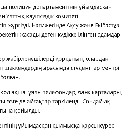
сы полиция департаментінің ұйымдасқан
 Ұлттық қауіпсіздік комитеті
іп жүргізді. Нәтижесінде Ақсу және Екібастұз
екетін жасады деген күдікке ілінген адамдар
лер жәбірленушілерді қорқытып, олардан
ап шеккендердің арасында студенттер мен ірі
болған.
-қол ақша, ұялы телефондар, банк карталары,
 өзге де айғақтар тәркіленді. Сондай-ақ
ағына қойылды.
нтінің ұйымдасқан қылмысқа қарсы күрес