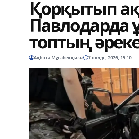
Қорқытып ақ
Павлодарда 
топтың әреке
Ақбота Мұсабекқызы
7 шілде, 2026, 15:10