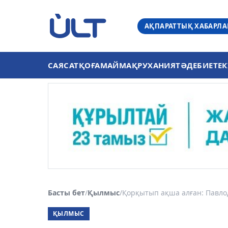
АҚПАРАТТЫҚ ХАБАРЛ
САЯСАТ
ҚОҒАМ
АЙМАҚ
РУХАНИЯТ
ӘДЕБИЕТ
ЕК
Басты бет
/
Қылмыс
/
Қорқытып ақша алған: Павлод
ҚЫЛМЫС