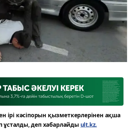
н ірі кәсіпорын қызметкерлерінен ақша
оп ұсталды, деп хабарлайды
ult.kz.