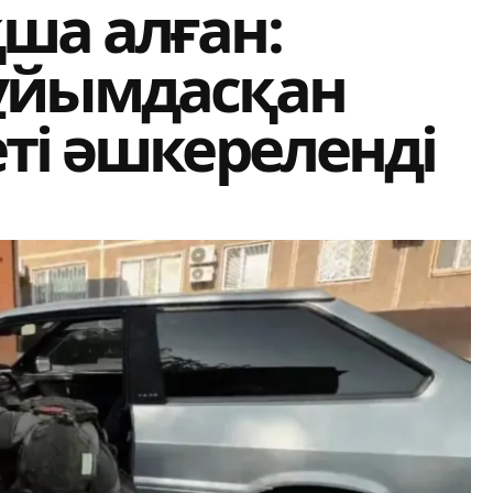
ша алған:
ұйымдасқан
ті әшкереленді