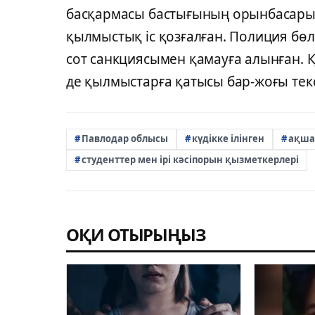
басқармасы бастығының орынбасары
қылмыстық іс қозғалған. Полиция бөлі
сот санкциясымен қамауға алынған. Қа
де қылмыстарға қатысы бар-жоғы текс
Павлодар облысы
күдікке ілінген
ақша
студенттер мен ірі кәсіпорын қызметкерлері
ОҚИ ОТЫРЫҢЫЗ