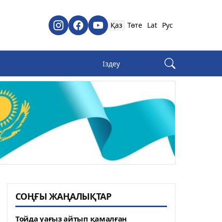
Қаз
Төте
Lat
Рус
СОҢҒЫ ЖАҢАЛЫҚТАР
Тойда уағыз айтып қамалған