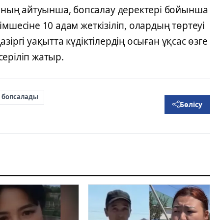
ның айтуынша, бопсалау деректері бойынша
мшесіне 10 адам жеткізіліп, олардың төртеуі
зіргі уақытта күдіктілердің осыған ұқсас өзге
еріліп жатыр.
 бопсалады
Бөлісу