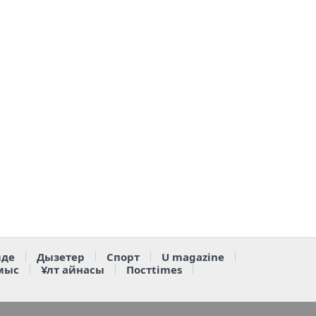
де
Дызетер
Спорт
U magazine
мыс
Ұлт айнасы
Постtimes