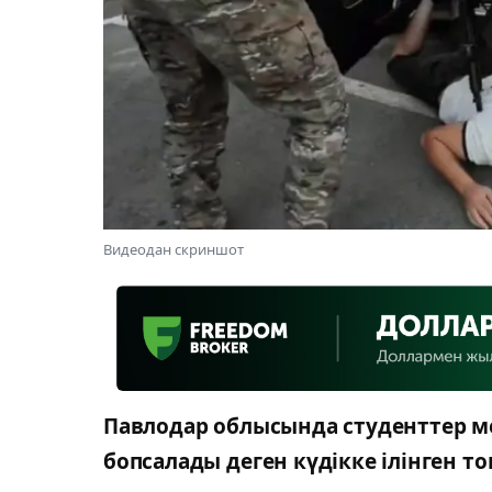
Видеодан скриншот
Павлодар облысында студенттер ме
бопсалады деген күдікке ілінген т