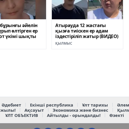
 бұрынғы әйелін
Атырауда 12 жастағы
ұрып өлтірген ер
қызға тиіскен ер адам
от үкімі шықты
іздестіріліп жатыр (ВИДЕО)
ҚЫЛМЫС
Әдебиет
Екінші республика
Ұлт тарихы
Әлем
 жылы!
Ақсауыт
Экономика және бизнес
Қыл
ҰЛТ ОБЪЕКТИВ
Айтылды - орындалды!
Өзекті