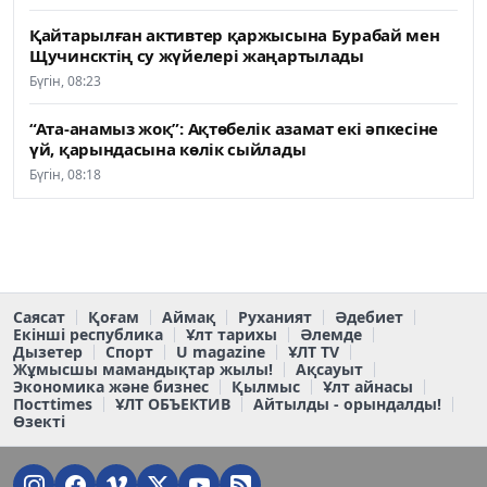
Қайтарылған активтер қаржысына Бурабай мен
Щучинсктің су жүйелері жаңартылады
Бүгін, 08:23
“Ата-анамыз жоқ”: Ақтөбелік азамат екі әпкесіне
үй, қарындасына көлік сыйлады
Бүгін, 08:18
Саясат
Қоғам
Аймақ
Руханият
Әдебиет
Екінші республика
Ұлт тарихы
Әлемде
Дызетер
Спорт
U magazine
ҰЛТ TV
Жұмысшы мамандықтар жылы!
Ақсауыт
Экономика және бизнес
Қылмыс
Ұлт айнасы
Постtimes
ҰЛТ ОБЪЕКТИВ
Айтылды - орындалды!
Өзекті