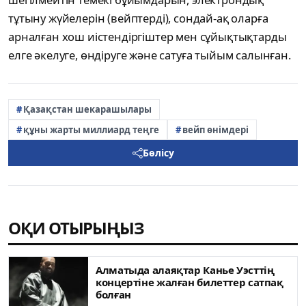
тұтыну жүйелерін (вейптерді), сондай-ақ оларға
арналған хош иістендіргіштер мен сұйықтықтарды
елге әкелуге, өндіруге және сатуға тыйым салынған.
Қазақстан шекарашылары
құны жарты миллиард теңге
вейп өнімдері
Бөлісу
ОҚИ ОТЫРЫҢЫЗ
Алматыда алаяқтар Канье Уэсттің
концертіне жалған билеттер сатпақ
болған