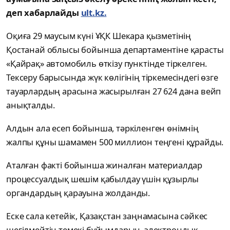
деп хабарлайды
ult.kz.
Оқиға 29 маусым күні ҰҚК Шекара қызметінің
Қостанай облысы бойынша департаментіне қарасты
«Қайрақ» автомобиль өткізу пунктінде тіркелген.
Тексеру барысында жүк көлігінің тіркемесіндегі өзге
тауарлардың арасына жасырылған 27 624 дана вейп
анықталды.
Алдын ала есеп бойынша, тәркіленген өнімнің
жалпы құны шамамен 500 миллион теңгені құрайды.
Аталған факті бойынша жиналған материалдар
процессуалдық шешім қабылдау үшін құзырлы
органдардың қарауына жолданды.
Еске сала кетейік, Қазақстан заңнамасына сәйкес
шегілмейтін темекі бұйымдарын, электрондық