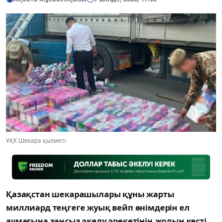
ҰҚК Шекара қызметі
Қазақстан шекарашылары құны жарты
миллиард теңгеге жуық вейп өнімдерін ел
аумағына заңсыз әкелу әрекетінің жолын кесті,