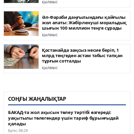
ҚЫЛМЫС
Әл-Фараби даңғылындағы қайғылы
жол апаты: Жәбірленуші моральдық
шығын 100 миллион теңге сұрады
ҚЫЛМЫС
Қостанайда заңсыз несие беріп, 1
млрд теңгеден астам табыс тапқан
тұрғын сотталды
ҚЫЛМЫС
СОҢҒЫ ЖАҢАЛЫҚТАР
БАКАД-та жол ақысын төлеу тәртібі өзгереді:
уақытылы төлегендер үшін тариф бұрынғыдай
қалады
Бүгін, 08:29