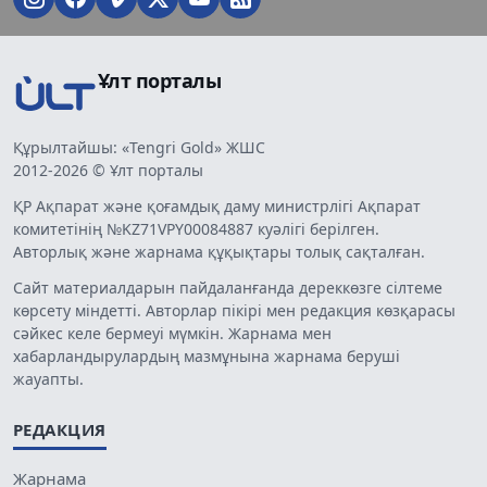
Ұлт порталы
Құрылтайшы: «Tengri Gold» ЖШС
2012-2026 © Ұлт порталы
ҚР Ақпарат және қоғамдық даму министрлігі Ақпарат
комитетінің №KZ71VPY00084887 куәлігі берілген.
Авторлық және жарнама құқықтары толық сақталған.
Сайт материалдарын пайдаланғанда дереккөзге сілтеме
көрсету міндетті. Авторлар пікірі мен редакция көзқарасы
сәйкес келе бермеуі мүмкін. Жарнама мен
хабарландырулардың мазмұнына жарнама беруші
жауапты.
РЕДАКЦИЯ
Жарнама