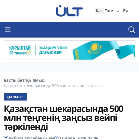
Қаз
Төте
Lat
Рус
Басты бет
/
Қылмыс
/
Қазақстан шекарасында 500 млн теңгенің заңсыз...
ҚЫЛМЫС
Қазақстан шекарасында 500
млн теңгенің заңсыз вейпі
тәркіленді
Ақбота Мұсабекқызы
7 шілде, 2026, 17:06