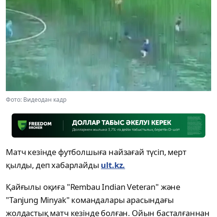
Фото: Видеодан кадр
Матч кезінде футболшыға найзағай түсіп, мерт
қылды, деп хабарлайды
ult.kz.
Қайғылы оқиға "Rembau Indian Veteran" және
"Tanjung Minyak" командалары арасындағы
жолдастық матч кезінде болған. Ойын басталғаннан