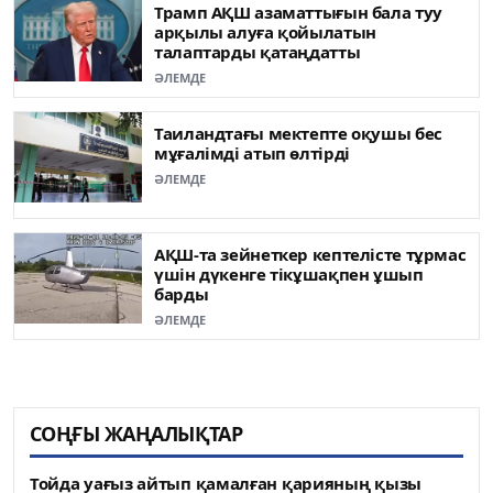
Трамп АҚШ азаматтығын бала туу
арқылы алуға қойылатын
талаптарды қатаңдатты
ӘЛЕМДЕ
Таиландтағы мектепте оқушы бес
мұғалімді атып өлтірді
ӘЛЕМДЕ
АҚШ-та зейнеткер кептелісте тұрмас
үшін дүкенге тікұшақпен ұшып
барды
ӘЛЕМДЕ
СОҢҒЫ ЖАҢАЛЫҚТАР
Тойда уағыз айтып қамалған қарияның қызы