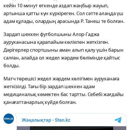
кейін 10 минут өткенде аздап жаңбыр жауып,
артынша қатты күн күркіреген. Сол сәтте алаңда үш
адам құлады, олардың арасында Р. Танеш те болған.
Зардап шеккен футболшыны Алор-Гаджа
ауруханасына қарапайым көлікпен жеткізген.
Дәрігерлер спортшыны аман алып қалу үшін барын
салған, алайда ол жедел жәрдем бөлімінде қайтыс
болды.
Матч төрешісі жедел жәрдем көлігімен ауруханаға
жеткізілді. Тағы бір зардап шеккен адам
медициналық көмектен бас тартты. Себебі жағдайы
қанағаттанарлық күйде болған.