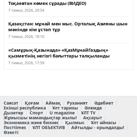
Тоқаевтан көмек сұрады (ВИДЕО)
7 тамыз, 2026, 20:54
Қазақстан: мұнай мен мыс. Орталық Азияны шын
мәнінде кім ұстап тұр
7 тамыз, 2026, 18:10
«Самұрық-Қазынада» «ҚазМұнайГаздың»
қызметінің негізгі бағыттары талқыланды
7 тамыз, 2026, 17:59
Саясат
Қоғам
Аймақ
Руханият
Әдебиет
Екінші республика
Ұлт тарихы
Әлемде
Дызетер
Спорт
U magazine
ҰЛТ TV
Жұмысшы мамандықтар жылы!
Ақсауыт
Экономика және бизнес
Қылмыс
Ұлт айнасы
Постtimes
ҰЛТ ОБЪЕКТИВ
Айтылды - орындалды!
Өзекті