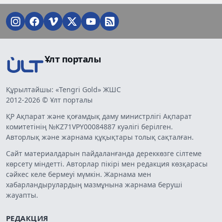
Ұлт порталы
Құрылтайшы: «Tengri Gold» ЖШС
2012-2026 © Ұлт порталы
ҚР Ақпарат және қоғамдық даму министрлігі Ақпарат
комитетінің №KZ71VPY00084887 куәлігі берілген.
Авторлық және жарнама құқықтары толық сақталған.
Сайт материалдарын пайдаланғанда дереккөзге сілтеме
көрсету міндетті. Авторлар пікірі мен редакция көзқарасы
сәйкес келе бермеуі мүмкін. Жарнама мен
хабарландырулардың мазмұнына жарнама беруші
жауапты.
РЕДАКЦИЯ