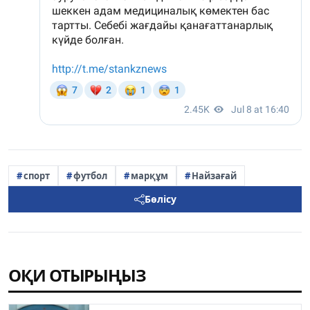
спорт
футбол
марқұм
Найзағай
Бөлісу
ОҚИ ОТЫРЫҢЫЗ