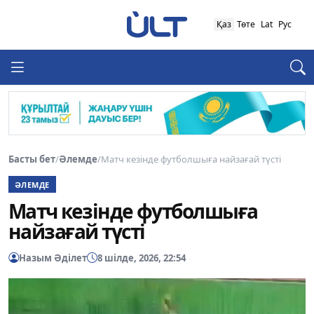
Қаз
Төте
Lat
Рус
Басты бет
/
Әлемде
/
Матч кезінде футболшыға найзағай түсті
ӘЛЕМДЕ
Матч кезінде футболшыға
найзағай түсті
Назым Әділет
8 шілде, 2026, 22:54