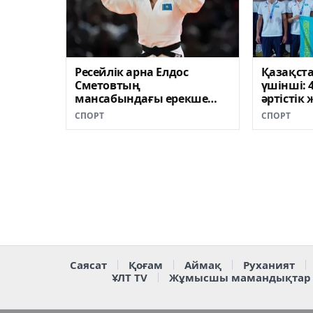
Ресейлік арна Елдос
Қазақста
Сметовтың
үшінші: 
мансабындағы ерекше
əртістік
заңдылыққа назар
СПОРТ
СПОРТ
аударды
Саясат
Қоғам
Аймақ
Руханият
ҰЛТ TV
Жұмысшы мамандықтар