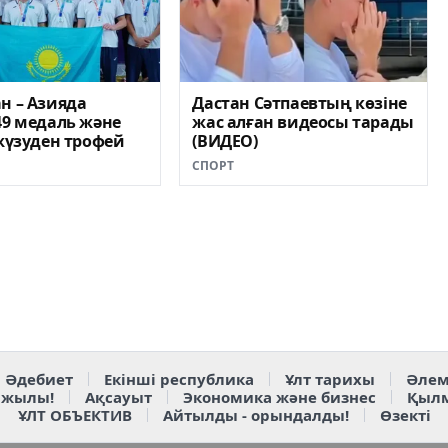
н – Азияда
Дастан Сәтпаевтың көзіне
49 медаль жəне
жас алған видеосы тарады
 жүзуден трофей
(ВИДЕО)
СПОРТ
Әдебиет
Екінші республика
Ұлт тарихы
Әлем
 жылы!
Ақсауыт
Экономика және бизнес
Қыл
ҰЛТ ОБЪЕКТИВ
Айтылды - орындалды!
Өзекті