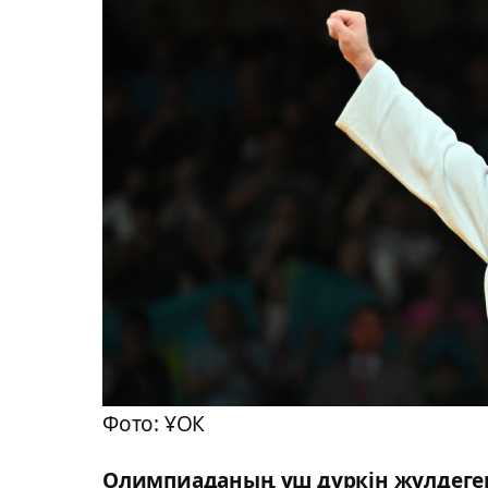
Фото: ҰОК
Олимпиаданың үш дүркін жүлдегер