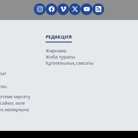
РЕДАКЦИЯ
Жарнама
Жоба туралы
Құпиялылық саясаты
рат
ған.
лтеме көрсету
 сәйкес келе
ың мазмұнына