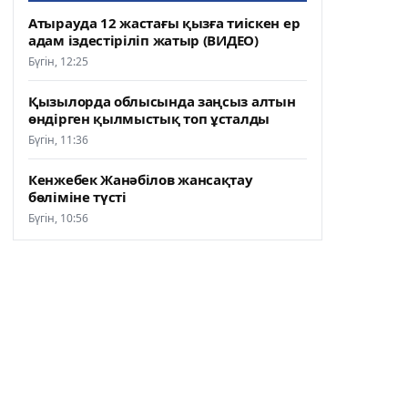
Атырауда 12 жастағы қызға тиіскен ер
адам іздестіріліп жатыр (ВИДЕО)
Бүгін, 12:25
Қызылорда облысында заңсыз алтын
өндірген қылмыстық топ ұсталды
Бүгін, 11:36
Кенжебек Жанәбілов жансақтау
бөліміне түсті
Бүгін, 10:56