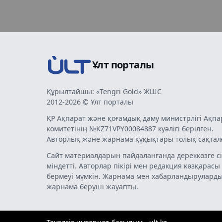
Ұлт порталы
Құрылтайшы: «Tengri Gold» ЖШС
2012-2026 © Ұлт порталы
ҚР Ақпарат және қоғамдық даму министрлігі Ақпа
комитетінің №KZ71VPY00084887 куәлігі берілген.
Авторлық және жарнама құқықтары толық сақтал
Сайт материалдарын пайдаланғанда дереккөзге сі
міндетті. Авторлар пікірі мен редакция көзқарасы
бермеуі мүмкін. Жарнама мен хабарландырулард
жарнама беруші жауапты.