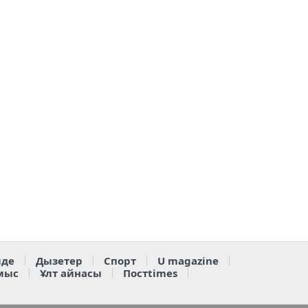
де
Дызетер
Спорт
U magazine
мыс
Ұлт айнасы
Постtimes