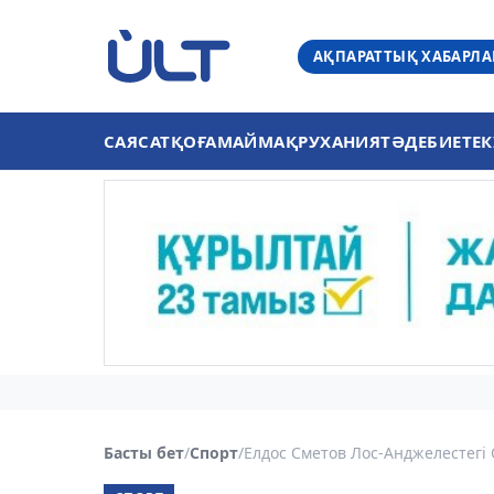
АҚПАРАТТЫҚ ХАБАРЛ
САЯСАТ
ҚОҒАМ
АЙМАҚ
РУХАНИЯТ
ӘДЕБИЕТ
ЕК
Басты бет
/
Спорт
/
Елдос Сметов Лос-Анджелестегі 