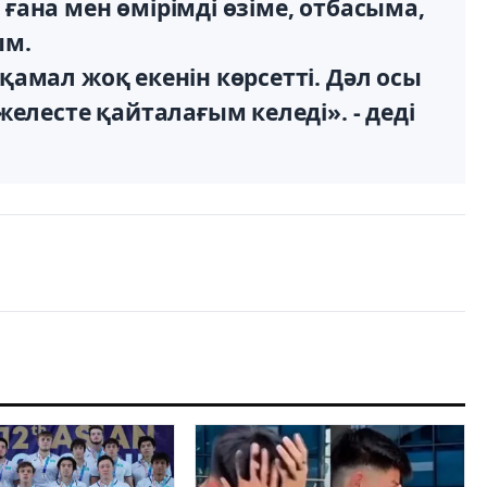
ана мен өмірімді өзіме, отбасыма,
ым.
амал жоқ екенін көрсетті. Дәл осы
елесте қайталағым келеді». - деді