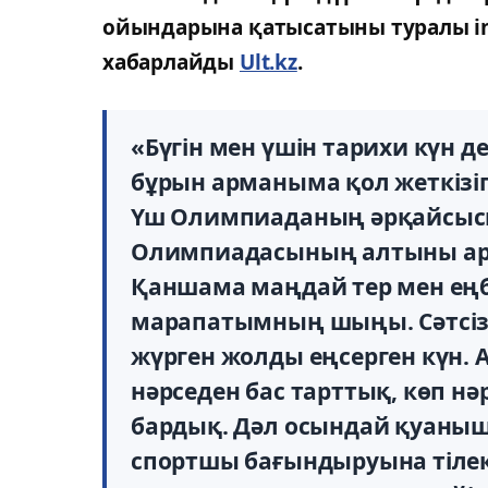
ойындарына қатысатыны туралы i
хабарлайды
Ult.kz
.
«Бүгін мен үшін тарихи күн де
бұрын арманыма қол жеткіз
Үш Олимпиаданың әрқайсысы
Олимпиадасының алтыны ард
Қаншама маңдай тер мен еңбе
марапатымның шыңы. Сәтсіз
жүрген жолды еңсерген күн. 
нәрседен бас тарттық, көп нәр
бардық. Дәл осындай қуаны
спортшы бағындыруына тілек