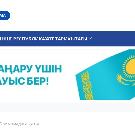
АМА
ІНШІ РЕСПУБЛИКА
ҰЛТ ТАРИХЫ
ТАҒЫ
Олимпиадаға қаты...