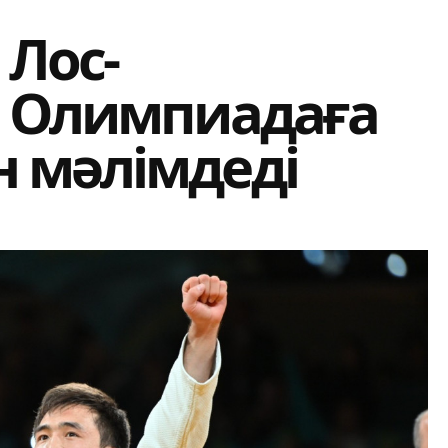
 Лос-
і Олимпиадаға
 мәлімдеді