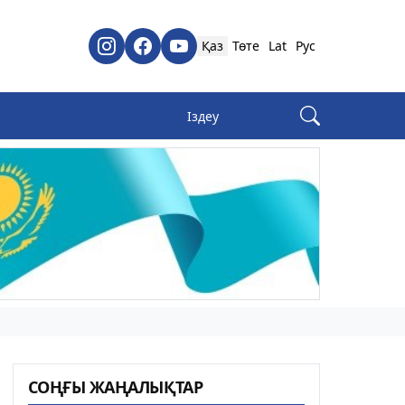
Қаз
Төте
Lat
Рус
СОҢҒЫ ЖАҢАЛЫҚТАР