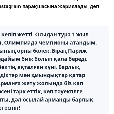
nstagram парақшасына жариялады, деп
 келіп жетті. Осыдан тура 1 жыл
іп, Олимпиада чемпионы атандым.
ның орны бөлек. Бірақ Париж
айым биік болып қала береді.
ктің ақталған күні. Барлық
діктер мен қиындықтар қатар
Арманға жету жолында біз көп
сені тәрк еттік, көп тәуекплге
шты, дәл осылай арманды барлық
теспін!