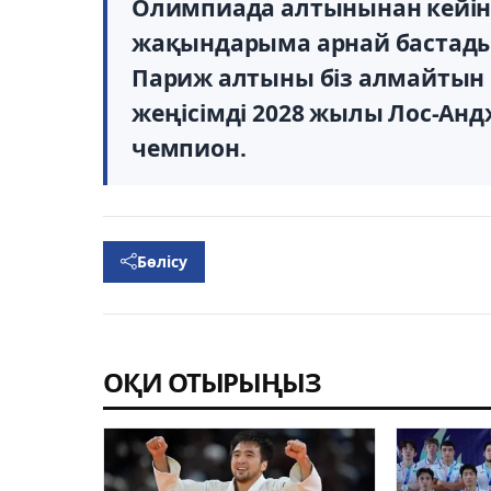
Олимпиада алтынынан кейін ғ
жақындарыма арнай бастад
Париж алтыны біз алмайтын қ
жеңісімді 2028 жылы Лос-Андж
чемпион.
Бөлісу
ОҚИ ОТЫРЫҢЫЗ