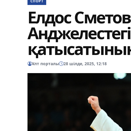
СПОРТ
Елдос Сметов
Анджелестег
қатысатынын
Ұлт порталы
28 шілде, 2025, 12:18