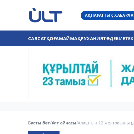
АҚПАРАТТЫҚ ХАБАРЛ
САЯСАТ
ҚОҒАМ
АЙМАҚ
РУХАНИЯТ
ӘДЕБИЕТ
ЕК
Басты бет
/
Ұлт айнасы
/
Алаштың 12 желтоқсаны (д