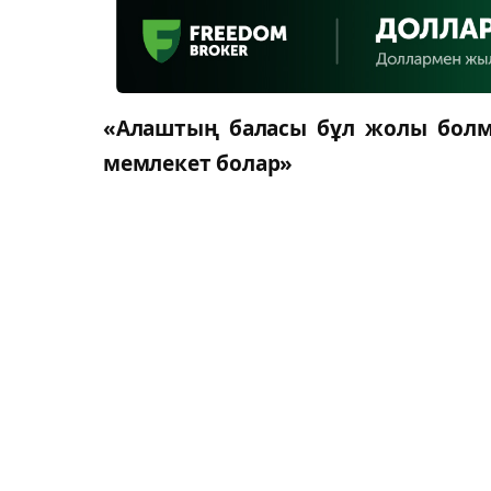
«Алаштың баласы бұл жолы болмас
мемлекет болар»