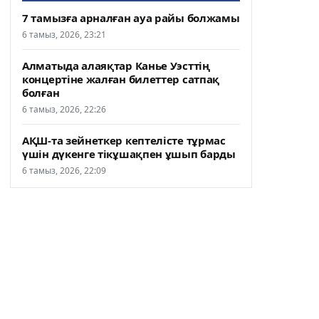
7 тамызға арналған ауа райы болжамы
6 тамыз, 2026, 23:21
Алматыда алаяқтар Канье Уэсттің
концертіне жалған билеттер сатпақ
болған
6 тамыз, 2026, 22:26
АҚШ-та зейнеткер кептелісте тұрмас
үшін дүкенге тікұшақпен ұшып барды
6 тамыз, 2026, 22:09