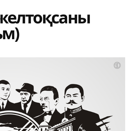
желтоқсаны
ьм)