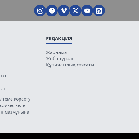
РЕДАКЦИЯ
Жарнама
Жоба туралы
Құпиялылық саясаты
рат
ған.
лтеме көрсету
 сәйкес келе
ың мазмұнына