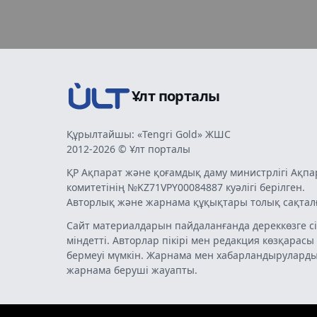
Ұлт порталы
Құрылтайшы: «Tengri Gold» ЖШС
2012-2026 © Ұлт порталы
ҚР Ақпарат және қоғамдық даму министрлігі Ақпа
комитетінің №KZ71VPY00084887 куәлігі берілген.
Авторлық және жарнама құқықтары толық сақтал
Сайт материалдарын пайдаланғанда дереккөзге сі
міндетті. Авторлар пікірі мен редакция көзқарасы
бермеуі мүмкін. Жарнама мен хабарландырулард
жарнама беруші жауапты.