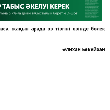
а, жақын арада өз тізгіні өзінде бөлек
Әлихан Бөкейхан