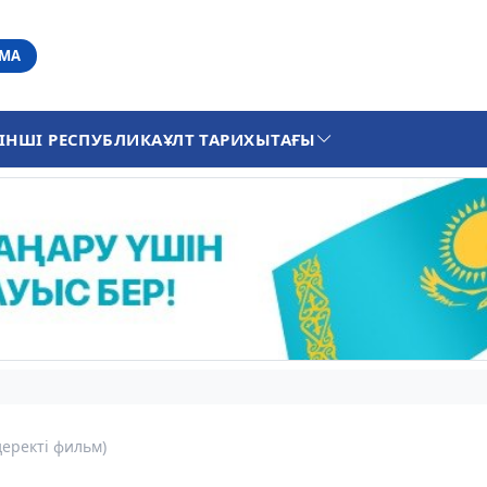
АМА
ІНШІ РЕСПУБЛИКА
ҰЛТ ТАРИХЫ
ТАҒЫ
еректі фильм)