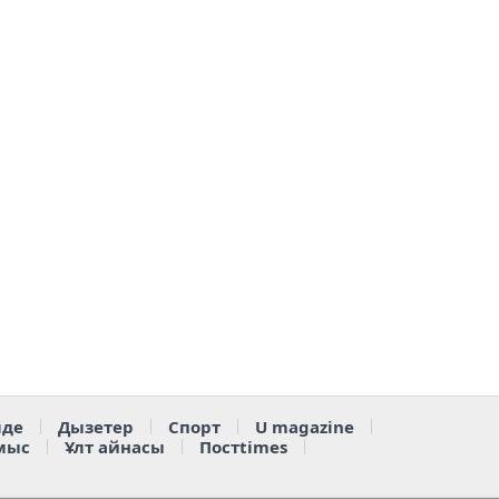
де
Дызетер
Спорт
U magazine
мыс
Ұлт айнасы
Постtimes