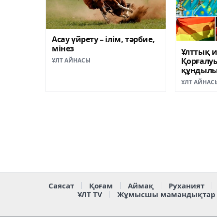
Асау үйрету – ілім, тәрбие,
мінез
Ұлттық и
Қорғалуы
ҰЛТ АЙНАСЫ
құндылы
жатыр
ҰЛТ АЙНАС
Саясат
Қоғам
Аймақ
Руханият
ҰЛТ TV
Жұмысшы мамандықтар