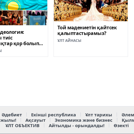
Той мәдениетін қайтсек
деология:
қалыптастырамыз?
 тиіс
ҰЛТ АЙНАСЫ
қтар қор болып
Ы
Әдебиет
Екінші республика
Ұлт тарихы
Әлем
 жылы!
Ақсауыт
Экономика және бизнес
Қыл
ҰЛТ ОБЪЕКТИВ
Айтылды - орындалды!
Өзекті