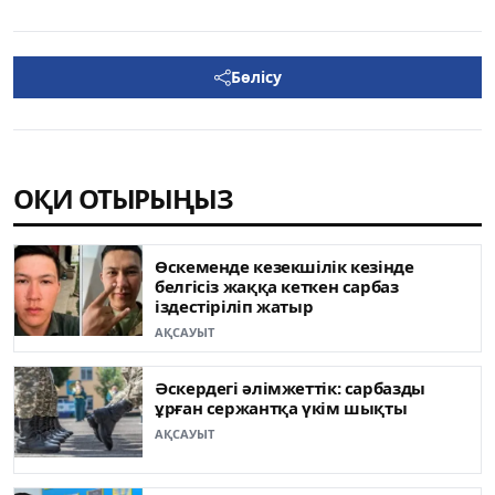
Бөлісу
ОҚИ ОТЫРЫҢЫЗ
Өскеменде кезекшілік кезінде
белгісіз жаққа кеткен сарбаз
іздестіріліп жатыр
АҚСАУЫТ
Әскердегі әлімжеттік: сарбазды
ұрған сержантқа үкім шықты
АҚСАУЫТ