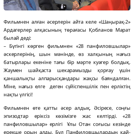
Фильмнен алған әсерлерін айта келе «Шаңырақ-2»
Ардагерлер алқасының төрағасы Қобланов Марат
былай деді:
– Бүгінгі көрген фильмнен «28 панфиловшылар»
әскерлерінің, шын мәнінде, өз халқының нағыз
батырлары екеніне тағы бір мәрте куәгер болдық.
Жаумен шайқаста шекарамызды қорғау үшін
қаншалықты алпарысқандары жақсы баяндалған.
Міне, нағыз елге деген сүйіспеншілік пен ерліктің
нақты үлгісі!
Фильмнен өте қатты әсер алдық. Әсіресе, соңғы
эпизодтар еріксіз көзімізге жас келтірді. «28
панфиловшылар» ерлігі Ұлы Отан соғысы кезінде
ерекше орын алды. Бұл Панфиловшылардың қай­