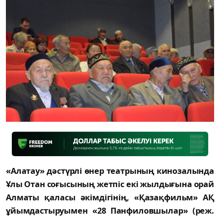
«Алатау» дәстүрлі өнер театрының кинозалында
Ұлы Отан соғысының жетпіс екі жылдығына орай
Алматы қаласы әкімдігінің, «Қазақфильм» АҚ
ұйымдастыруымен «28 Панфиловшылар» (реж.