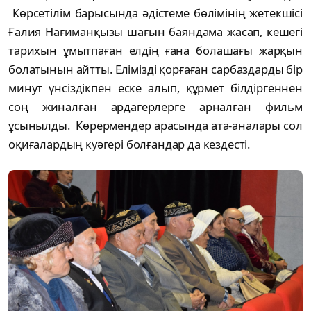
Көрсетілім барысында әдістеме бөлімінің жетекшісі
Ғалия Нағиманқызы шағын баяндама жасап, кешегі
тарихын ұмытпаған елдің ғана болашағы жарқын
болатынын айтты. Елімізді қорғаған сарбаздарды бір
минут үнсіздікпен еске алып, құрмет білдіргеннен
соң жиналған ардагерлерге арналған фильм
ұсынылды. Көрермендер арасында ата-аналары сол
оқиғалардың куәгері болғандар да кездесті.