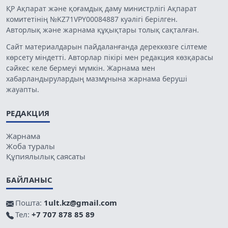
ҚР Ақпарат және қоғамдық даму министрлігі Ақпарат
комитетінің №KZ71VPY00084887 куәлігі берілген.
Авторлық және жарнама құқықтары толық сақталған.
Сайт материалдарын пайдаланғанда дереккөзге сілтеме
көрсету міндетті. Авторлар пікірі мен редакция көзқарасы
сәйкес келе бермеуі мүмкін. Жарнама мен
хабарландырулардың мазмұнына жарнама беруші
жауапты.
РЕДАКЦИЯ
Жарнама
Жоба туралы
Құпиялылық саясаты
БАЙЛАНЫС
Пошта:
1ult.kz@gmail.com
Тел:
+7 707 878 85 89