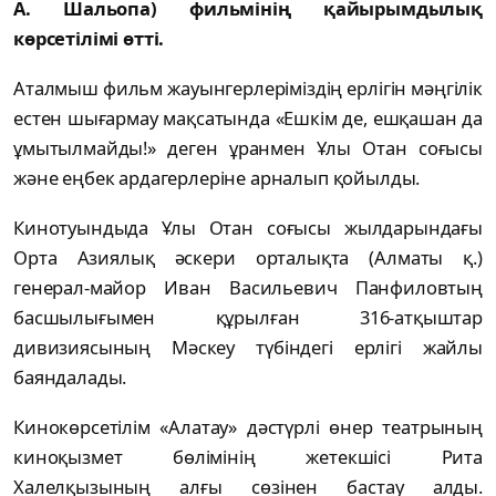
А. Шальопа) фильмінің қайырымдылық
көрсетілімі өтті.
Аталмыш фильм жауынгерлеріміздің ерлігін мәңгілік
естен шығармау мақсатында «Ешкім де, ешқашан да
ұмытылмайды!» деген ұранмен Ұлы Отан соғысы
және еңбек ардагерлеріне арналып қойылды.
Кинотуындыда Ұлы Отан соғысы жылдарындағы
Орта Азиялық әскери орталықта (Алматы қ.)
генерал-майор Иван Васильевич Панфиловтың
басшылығымен құрылған 316-атқыштар
дивизиясының Мәскеу түбіндегі ерлігі жайлы
баяндалады.
Кинокөрсетілім «Алатау» дәстүрлі өнер театрының
киноқызмет бөлімінің жетекшісі Рита
Халелқызының алғы сөзінен бастау алды.