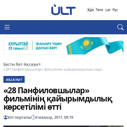
Қаз
Төте
Lat
Рус
Басты бет
/
Ақсауыт
/
«28 Панфиловшылар» фильмінің қайырымдылық көрс...
АҚСАУЫТ
«28 Панфиловшылар»
фильмінің қайырымдылық
көрсетілімі өтті
Ұлт порталы
4 мамыр, 2017, 09:19