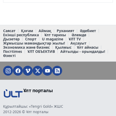
Саясат
Қоғам
Аймақ
Руханият
Әдебиет
Екінші республика
Ұлт тарихы
Әлемде
Дызетер
Спорт
U magazine
ҰЛТ TV
Жұмысшы мамандықтар жылы!
Ақсауыт
Экономика және бизнес
Қылмыс
Ұлт айнасы
Постtimes
ҰЛТ ОБЪЕКТИВ
Айтылды - орындалды!
Өзекті
Ұлт порталы
Құрылтайшы: «Tengri Gold» ЖШС
2012-2026 © Ұлт порталы