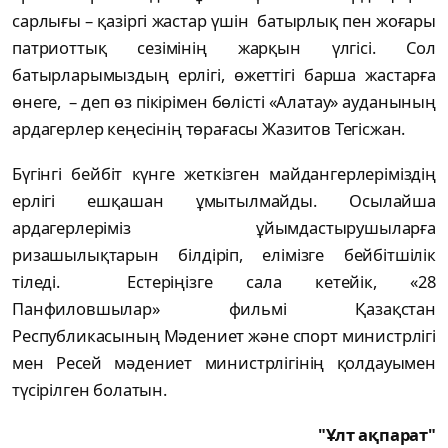
сарлығы – қазіргі жастар үшін батырлық пен жоғары
патриоттық сезімінің жарқын үлгісі. Сол
батырларымыздың ерлігі, өжеттігі барша жастарға
өнеге, – деп өз пікірімен бөлісті «Алатау» ауданының
ардагерлер кеңесінің төрағасы Жазитов Тегісжан.
Бүгінгі бейбіт күнге жеткізген майдангерлеріміздің
ерлігі ешқашан ұмытылмайды. Осылайша
ардагерлеріміз ұйымдастырушыларға
ризашылықтарын білдіріп, елімізге бейбітшілік
тіледі. Естеріңізге сала кетейік, «28
Панфиловшылар» фильмі Қазақстан
Республикасының Мәдениет және спорт министрлігі
мен Ресей мәдениет министрлігінің қолдауымен
түсірілген болатын.
"Ұлт ақпарат"