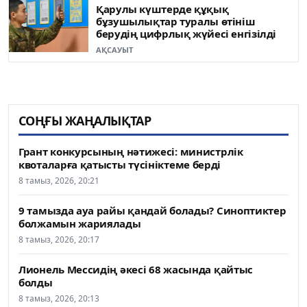
Қарулы күштерде құқық
бұзушылықтар туралы өтініш
берудің цифрлық жүйесі енгізілді
АҚСАУЫТ
СОҢҒЫ ЖАҢАЛЫҚТАР
Грант конкурсының нәтижесі: министрлік
квоталарға қатысты түсініктеме берді
8 тамыз, 2026, 20:21
9 тамызда ауа райы қандай болады? Синоптиктер
болжамын жариялады
8 тамыз, 2026, 20:17
Лионель Мессидің әкесі 68 жасында қайтыс
болды
8 тамыз, 2026, 20:13