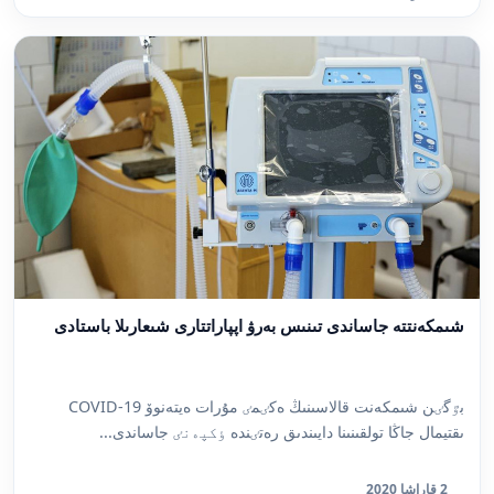
شىمكەنتتە جاساندى تىنىس بەرۋ اپپاراتتارى شىعارىلا باستادى
بٷگٸن شىمكەنت قالاسىنىڭ ەكٸمٸ مۇرات ەيتەنوۆ COVID-19
ىقتيمال جاڭا تولقىنىنا دايىندىق رەتٸندە ٶكپەنٸ جاساندى...
2 قاراشا 2020