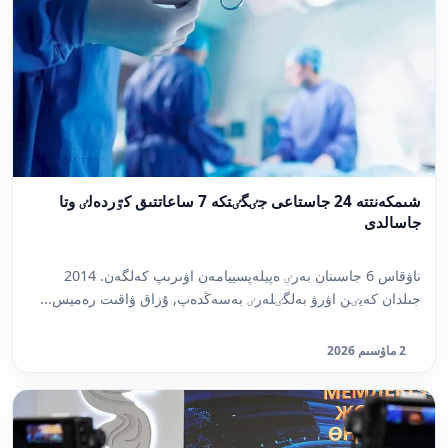
شىمكەنتتە 24 جاستاعى جٸگٸتكە 7 ساعاتتىق كٷردەلٸ وتا
جاسالدى
ناۋقاس 6 جاسىنان بەرٸ ەپيلەپسييامەن اۋىرىپ كەلگەن. 2014
جىلدان كەيٸن اۋرۋ بەلگٸلەرٸ بەسەڭدەپ, ۇزاق ۋاقىت رەميس...
2 ماۋسىم 2026