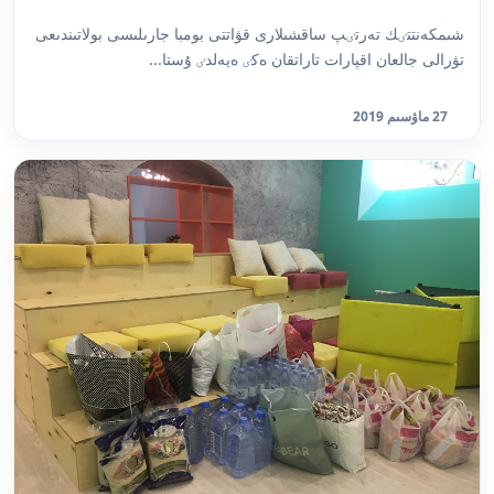
شىمكەنتتٸك تەرتٸپ ساقشىلارى قۋاتتى بومبا جارىلىسى بولاتىندىعى
تۋرالى جالعان اقپارات تاراتقان ەكٸ ەيەلدٸ ۇستا...
27 ماۋسىم 2019