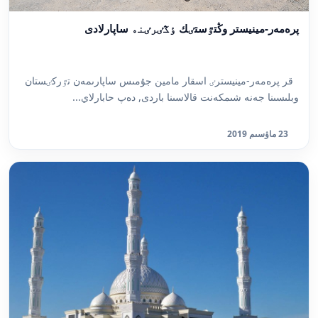
پرەمەر-مينيستر وڭتٷستٸك ٶڭٸرٸنە ساپارلادى
قر پرەمەر-مينيسترٸ اسقار مامين جۇمىس ساپارىمەن تٷركٸستان
وبلىسىنا جەنە شىمكەنت قالاسىنا باردى, دەپ حابارلاي...
23 ماۋسىم 2019