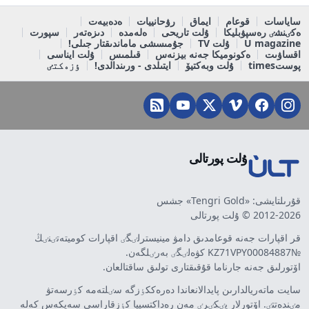
ساياسات
قوعام
ايماق
رۋحانييات
ەدەبيەت
ەكٸنشٸ رەسپۋبليكا
ۇلت تاريحى
ەلەمدە
دىزەتەر
سپورت
U magazine
ۇلت TV
جۇمىسشى ماماندىقتار جىلى!
اقساۋىت
ەكونوميكا جەنە بيزنەس
قىلمىس
ۇلت ايناسى
پوستtimes
ۇلت وبەكتيۆ
ايتىلدى - ورىندالدى!
ٶزەكتٸ
ۇلت پورتالى
قۇرىلتايشى: «Tengri Gold» جشس
2012-2026 © ۇلت پورتالى
قر اقپارات جەنە قوعامدىق دامۋ مينيسترلٸگٸ اقپارات كوميتەتٸنٸڭ
№KZ71VPY00084887 كۋەلٸگٸ بەرٸلگەن.
اۆتورلىق جەنە جارناما قۇقىقتارى تولىق ساقتالعان.
سايت ماتەريالدارىن پايدالانعاندا دەرەككٶزگە سٸلتەمە كٶرسەتۋ
مٸندەتتٸ. اۆتورلار پٸكٸرٸ مەن رەداكتسييا كٶزقاراسى سەيكەس كەلە