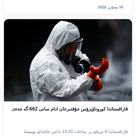
10 سەۋٸر 2020
قازاقستاندا كوروناۆيرۋس جۇقتىرعان ادام سانى 662-گە جەتتٸ
قازاقستاندا 6 سəۋٸر, ساعات 23:20-داعى جاعداي بويىنشا