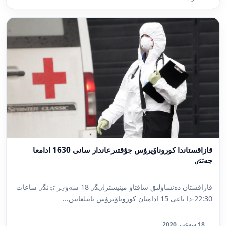
قازاقستاندا كوروناۆيرۋس جۇقتىرعاندار سانى 1630 ادامعا
جەتتٸ
قازاقستان دەنساۋلىق ساقتاۋ مينيسترلٸگٸ 18 سەۋٸر تٷنگٸ ساعات
22:30-دا تاعى 15 ادامنان كوروناۆيرۋس تابىلعانىن...
18 سەۋٸر 2020