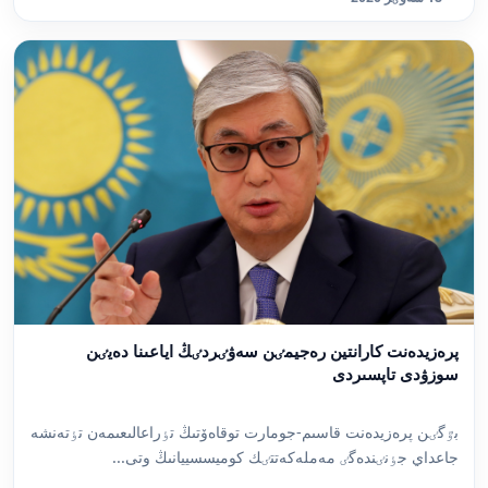
پرەزيدەنت كارانتين رەجيمٸن سەۋٸردٸڭ اياعىنا دەيٸن
سوزۋدى تاپسىردى
بٷگٸن پرەزيدەنت قاسىم-جومارت توقاەۆتىڭ تٶراعالىعىمەن تٶتەنشە
جاعداي جٶنٸندەگٸ مەملەكەتتٸك كوميسسييانىڭ وتى...