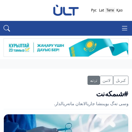
Рус
Lat
Төте
Қаз
كىرىل
لاتىن
تٶتە
#شىمكەنت
وسى تەگ بويىنشا جاريالانعان ماتەريالدار.