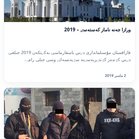
ورازا جەنە ناماز كەستەسٸ – 2019
قازاقستان مۇسىلماندارى دٸني باسقارماسى بەكٸتكەن 2019 جىلعى
دٸني كٷندەر كٷنتٸزبەسٸنە سٷيەنسەك, وسى جىلى رام...
2 مامىر 2019