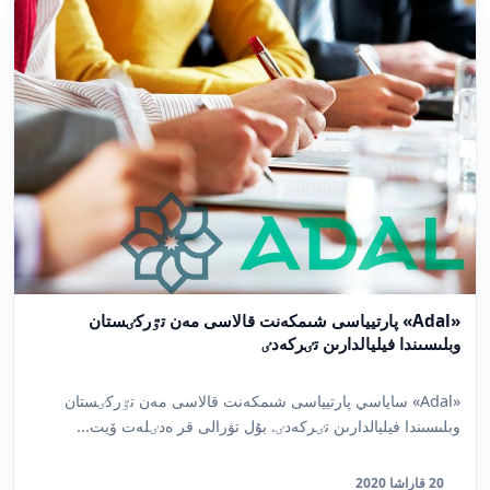
«Adal» پارتيياسى شىمكەنت قالاسى مەن تٷركٸستان
وبلىسىندا فيليالدارىن تٸركەدٸ
«Adal» ساياسي پارتيياسى شىمكەنت قالاسى مەن تٷركٸستان
وبلىسىندا فيليالدارىن تٸركەدٸ. بۇل تۋرالى قر ەدٸلەت ۆيت...
20 قاراشا 2020