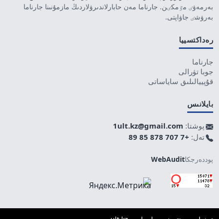
بەرمەۋٸ مٷمكٸن. جارناما مەن حابارلاندىرۋلاردىڭ مازمۇنىنا جارناما
بەرۋشٸ جاۋاپتى.
رەداكتسييا
جارناما
جوبا تۋرالى
قۇپييالىلىق ساياساتى
بايلانىس
پوشتا:
1ult.kz@gmail.com
تەل:
+7 707 878 85 89
پوددەرجكا
WebAudit