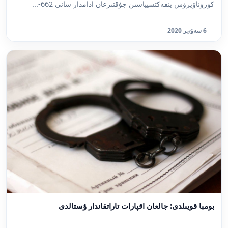
كوروناۆيرۋس ينفەكتسيياسىن جۇقتىرعان ادامدار سانى 662-...
6 سەۋٸر 2020
بومبا قويىلدى: جالعان اقپارات تاراتقاندار ۇستالدى