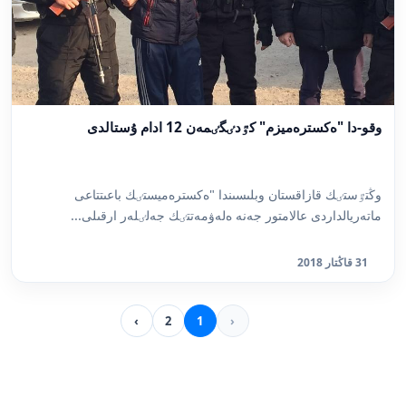
وقو-دا "ەكسترەميزم" كٷدٸگٸمەن 12 ادام ۇستالدى
وڭتٷستٸك قازاقستان وبلىسىندا "ەكسترەميستٸك باعىتتاعى
ماتەريالداردى عالامتور جەنە ەلەۋمەتتٸك جەلٸلەر ارقىلى...
31 قاڭتار 2018
›
2
1
‹