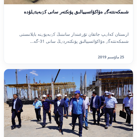
شىمكەنتتەگٸ ەۆاكۋاتسييالىق پۋنكتەر سانى كٶبەيتٸلۋدە
ارىستان كەلٸپ جاتقان تۇرعىندار سانىنىڭ كٶبەيۋٸنە بايلانىستى
شىمكەنتتەگٸ ەۆاكۋاتسييالىق پۋنكتەردٸڭ سانى 31-گە...
25 ماۋسىم 2019