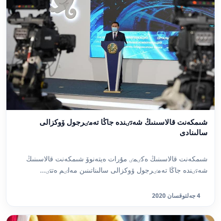
شىمكەنت قالاسىنىڭ شەتٸندە جاڭا تەمٸرجول ۆوكزالى
سالىنادى
شىمكەنت قالاسىنىڭ ەكٸمٸ مۇرات ەيتەنوۆ شىمكەنت قالاسىنىڭ
شەتٸندە جاڭا تەمٸرجول ۆوكزالى سالىناتىنىن مەلٸم ەتتٸ...
4 جەلتوقسان 2020