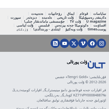
ساياسات
قوعام
ايماق
رۋحانييات
ەدەبيەت
ەكٸنشٸ رەسپۋبليكا
ۇلت تاريحى
ەلەمدە
دىزەتەر
سپورت
U magazine
ۇلت TV
جۇمىسشى ماماندىقتار جىلى!
اقساۋىت
ەكونوميكا جەنە بيزنەس
قىلمىس
ۇلت ايناسى
پوستtimes
ۇلت وبەكتيۆ
ايتىلدى - ورىندالدى!
ٶزەكتٸ
ۇلت پورتالى
قۇرىلتايشى: «Tengri Gold» جشس
2012-2026 © ۇلت پورتالى
قر اقپارات جەنە قوعامدىق دامۋ مينيسترلٸگٸ اقپارات كوميتەتٸنٸڭ
№KZ71VPY00084887 كۋەلٸگٸ بەرٸلگەن.
اۆتورلىق جەنە جارناما قۇقىقتارى تولىق ساقتالعان.
سايت ماتەريالدارىن پايدالانعاندا دەرەككٶزگە سٸلتەمە كٶرسەتۋ