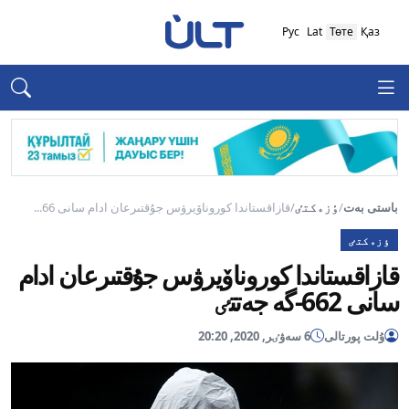
Рус
Lat
Төте
Қаз
باستى بەت
/
ٶزەكتٸ
/
قازاقستاندا كوروناۆيرۋس جۇقتىرعان ادام سانى 66...
ٶزەكتٸ
قازاقستاندا كوروناۆيرۋس جۇقتىرعان ادام
سانى 662-گە جەتتٸ
ۇلت پورتالى
6 سەۋٸر, 2020, 20:20