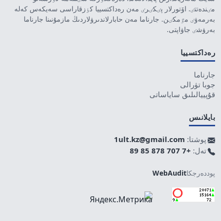
مٸندەتتٸ. اۆتورلار پٸكٸرٸ مەن رەداكتسييا كٶزقاراسى سەيكەس كەلە
بەرمەۋٸ مٷمكٸن. جارناما مەن حابارلاندىرۋلاردىڭ مازمۇنىنا جارناما
بەرۋشٸ جاۋاپتى.
رەداكتسييا
جارناما
جوبا تۋرالى
قۇپييالىلىق ساياساتى
بايلانىس
پوشتا:
1ult.kz@gmail.com
تەل:
+7 707 878 85 89
پوددەرجكا
WebAudit