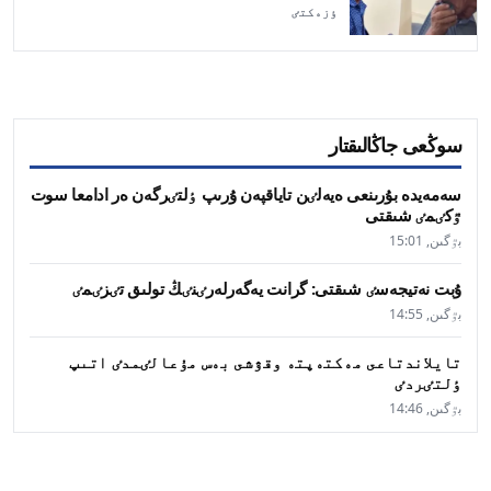
ٶزەكتٸ
سوڭعى جاڭالىقتار
سەمەيدە بۇرىنعى ەيەلٸن تاياقپەن ۇرىپ ٶلتٸرگەن ەر ادامعا سوت
ٷكٸمٸ شىقتى
بٷگىن, 15:01
ۇبت نەتيجەسٸ شىقتى: گرانت يەگەرلەرٸنٸڭ تولىق تٸزٸمٸ
بٷگىن, 14:55
تايلاندتاعى مەكتەپتە وقۋشى بەس مۇعالٸمدٸ اتىپ
ٶلتٸردٸ
بٷگىن, 14:46