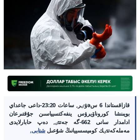
قازاقستاندا 6 سəۋٸر, ساعات 23:20-داعى جاعداي
بويىنشا كوروناۆيرۋس ينفەكتسيياسىن جۇقتىرعان
ادامدار سانى 662-گە جەتتٸ, دەپ حابارلايدى
مەملەكەتتٸك كوميسسييانىڭ شۇعىل
شتابى.