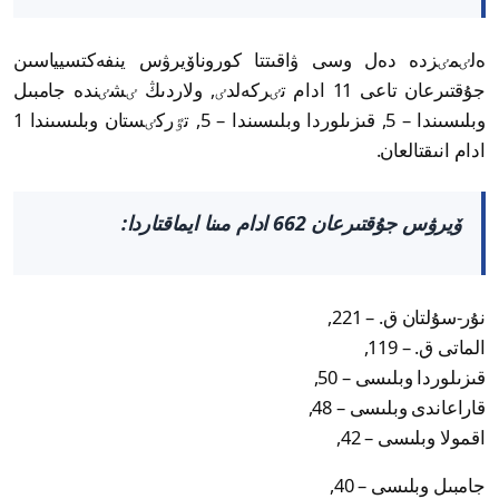
ەلٸمٸزدە دەل وسى ۋاقىتتا كوروناۆيرۋس ينفەكتسيياسىن
جۇقتىرعان تاعى 11 ادام تٸركەلدٸ, ولاردىڭ ٸشٸندە جامبىل
وبلىسىندا – 5, قىزىلوردا وبلىسىندا – 5, تٷركٸستان وبلىسىندا 1
ادام انىقتالعان.
ۆيرۋس جۇقتىرعان 662 ادام مىنا ايماقتاردا:
نۇر-سۇلتان ق. – 221,
الماتى ق. – 119,
قىزىلوردا وبلىسى – 50,
قاراعاندى وبلىسى – 48,
اقمولا وبلىسى – 42,
جامبىل وبلىسى – 40,