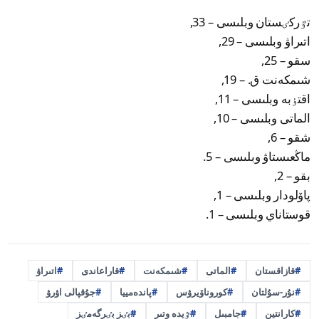
تٷركٸستان وبلىسى – 33,
اتىراۋ وبلىسى – 29,
سقو – 25,
شىمكەنت ق. – 19,
اقتٶبە وبلىسى – 11,
الماتى وبلىسى – 10,
شقو – 6,
ماڭعىستاۋ وبلىسى – 5.
بقو – 2,
پاۆلودار وبلىسى – 1,
قوستاناي وبلىسى – 1.
قازاقستان
الماتى
شىمكەنت
قاراعاندى
اتىراۋ
نۇر-سۇلتان
كوروناۆيرۋس
پاندەمييا
جۇقپالى اۋرۋ
كارانتين
جامبىل
ٷيدە وتىر
بٸز بٸرگەمٸز