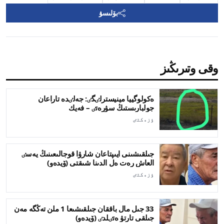
بۆلىسۋ
وقى وتىرىڭىز
ەكولوگييا مينيسترلٸگٸ: جەلٸدە تاراعان
جولبارىستىڭ سۋرەتٸ – فەيك
ٶزەكتٸ
جىلقىشىنى ايىپتاعان شارۋا قوجالىعىنىڭ يەسٸ
العاش رەت ەل الدىنا شىقتى (ۆيدەو)
ٶزەكتٸ
33 جىل مال باققان جىلقىشىعا 1 ملن تەڭگە مەن
جىلقى تارتۋ ەتٸلدٸ (ۆيدەو)