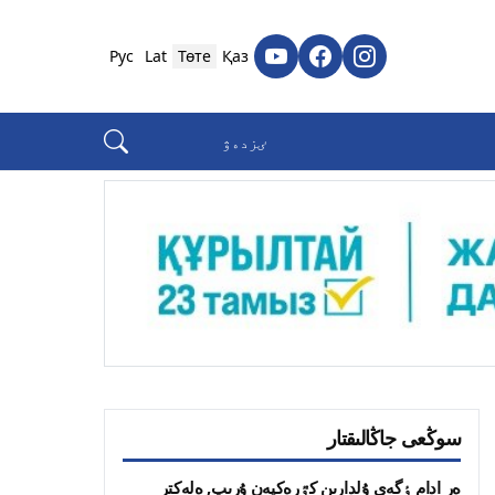
Рус
Lat
Төте
Қаз
سوڭعى جاڭالىقتار
ەر ادام ٶگەي ۇلدارىن كٷرەكپەن ۇرىپ, ەلەكتر