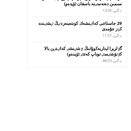
سىمىن دەنەسٸنە باسقان (ۆيدەو)
بٷگىن, 13:20
29 جاستاعى كەلٸنشەك كونتەينەردٸڭ ٸشٸندە
كٶز جۇمدى
بٷگىن, 11:57
گٷلزيرا ايداربەكوۆانىڭ ٷشٸنشٸ كەلٸنٸن بالا
كٷتۋشٸسٸ توناپ كەتتٸ (ۆيدەو)
بٷگىن, 08:53