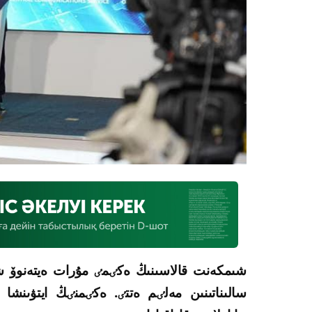
شىمكەنت قالاسىنىڭ ەكٸمٸ مۇرات ەيتەنوۆ ش
سالىناتىنىن مەلٸم ەتتٸ. ەكٸمنٸڭ ايتۋىنشا