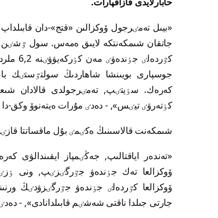
حابارلايدى قازاقپارات.
«بيىل تەمٸرجول ۆوكزالىن «قتج»-دان قابىلداپ
جاتقان شىمكەنتكە لايىق ەمەس. سول ٷشٸن قت
كٷردەلٸ 
جوسپارى بويىنشا شاھاردىڭ سولتٷستٸك باعى
كەرەك. سٶيتٸپ, تەمٸرجولدى قالادان شىعار
كٶتەرۋٸ تيٸس», - دەدٸ مۇرات ەيتەنوۆ وكق-دا 
شىمكەنت قالاسىنىڭ ەكٸمٸ بۇل ماقساتتا قازٸر
«تەندەر اياقتالىپ, جەڭٸمپاز ايقىندالۋى كە
ۆوكزالعا تەك جٶندەۋ جٷرگٸزٸپ, ونى ٶزٸنٸ
ۆوكزالعا كٷردەلٸ جٶندەۋ جٷرگٸزۋدٸڭ ورنى
جارتى جىلدا ناقتى شەشٸم قابىلدانادى», - دەدٸ