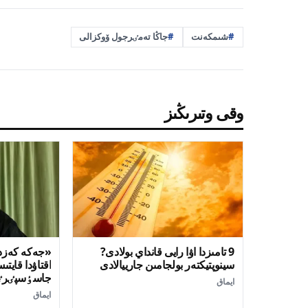
شىمكەنت
جاڭا تەمٸرجول ۆوكزالى
وقى وتىرىڭىز
9 تامىزدا اۋا رايى قانداي بولادى?
«جەكە كەزد
سينوپتيكتەر بولجامىن جارييالادى
اقتاۋدا قايتى
جاسٶسپٸرٸ
ايماق
دەنساۋلىق س
ايماق
جٷگٸندٸ