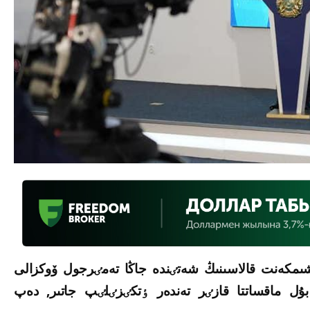
ىمكەنت قالاسىنىڭ شەتٸندە جاڭا تەمٸرجول ۆوكزالى
 بۇل ماقساتتا قازٸر تەندەر ٶتكٸزٸلٸپ جاتىر, دەپ