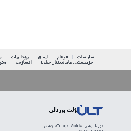
ساياسات
قوعام
ايماق
رۋحانييات
ە
جۇمىسشى ماماندىقتار جىلى!
اقساۋىت
ەكون
ۇلت پورتالى
قۇرىلتايشى: «Tengri Gold» جشس