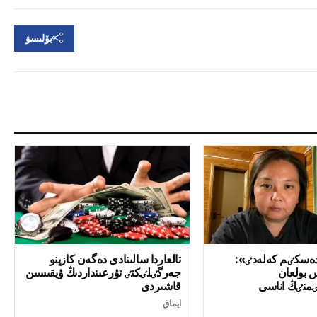
بۆلىسۋ
ەسكٸم كەلەدٸ»:
تالعاردا سالىنادى دەگەن كازينو
س بولعان
جەرگٸلٸكتٸ تۇرعىنداردىڭ ۇيقىسىن
منٸڭ اناسى
قاشىردى
اقتاۋ مينيسترٸنە
ايماق