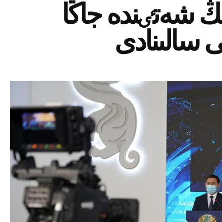
ڭ شەتٸندە جاڭا
 سالىنادى