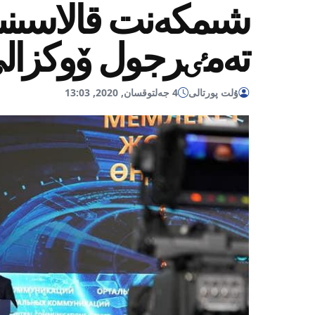
شىمكەنت قالاسىنى
تەمٸرجول ۆوكزالى
ۇلت پورتالى
4 جەلتوقسان, 2020, 13:03