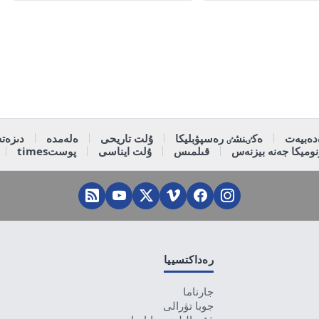
دەبيەت
ەكٸنشٸ رەسپۋبليكا
ۇلت تاريحى
ەلەمدە
دىزەتە
وميكا جەنە بيزنەس
قىلمىس
ۇلت ايناسى
پوستtimes
رەداكتسييا
جارناما
جوبا تۋرالى