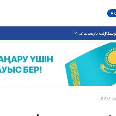
АҚ
ليكا
ۇلت تاريحى
تاعى
ل ۆوكزال...