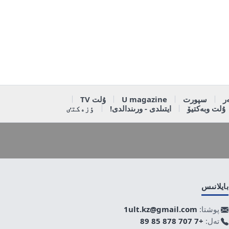
ر
سپورت
U magazine
ۇلت TV
ۇلت وبەكتيۆ
ايتىلدى - ورىندالدى!
ٶزەكتٸ
بايلانىس
پوشتا:
1ult.kz@gmail.com
تەل:
+7 707 878 85 89