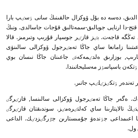
 الدىق. دەسە دە بۇل ۆوكزال حالقىنىڭ سانى ٶسٸپ بارا
ج-دا ارنايى جوبالىق-سمەتالىق قۇجات جاسالدى. ونىڭ
جٶندەۋٸ مەن كٶركەيۋۋٸنە 6,2 ملرد تەڭگە قاجەت. بٸز قازٸر جوسپار قۇرىپ وتىرمىز. قالا
تىنا زامانعا ساي جاڭا تەمٸرجول ۆوكزالى سالىنۋى
ىپ, بوزارىق ەلدٸمەكەنٸ جاعىنان جاڭا نىسان بوي
ٶتكەن باسپاسٶز مەسليحاتىندا.
 تەندەر ٶتكٸزٸلٸپ جاتىر.
رەك. ەگەر جاڭا تەمٸرجول ۆوكزالى سالىنسا, قازٸرگٸ
ڭ تالاپتارىنا ساي كەلتٸرەمٸز. سوندىقتان قازٸرگٸ
نا اعىمداعى جٶندەۋ جۇمىستارىن جٷرگٸزدٸك. الداعى
 ول.