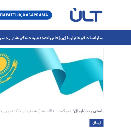
ПАРАТТЫҚ ХАБАРЛАМА
ساياسات
قوعام
ايماق
رۋحانييات
ەدەبيەت
ەكٸنشٸ رەسپۋب
باستى بەت
/
ايماق
/
شىمكەنت قالاسىنىڭ شەتٸندە جاڭا تەمٸرجو
ايماق