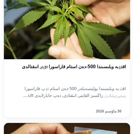
اقتٶبە وبلىسىندا 500-دەن استام قاراسورا تٷبٸ انىقتالدى
اقتٶبە وبلىسىندا پوليتسەيلەر 500-دەن استام تٷپ قاراسورا
ٶسٸرٸلگەن زاڭسىز القاپتى انىقتادى, دەپ حابارلايدى ult....
30 ماۋسىم 2026