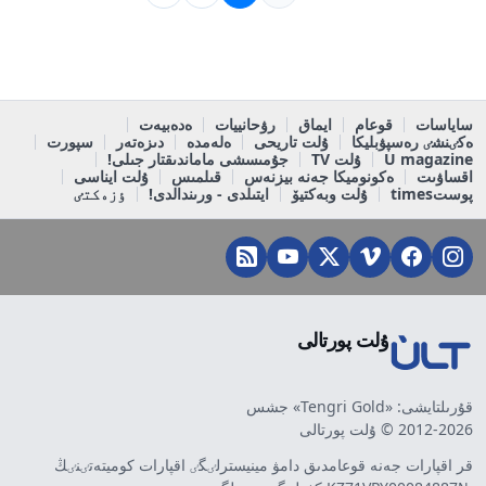
ساياسات
قوعام
ايماق
رۋحانييات
ەدەبيەت
ەكٸنشٸ رەسپۋبليكا
ۇلت تاريحى
ەلەمدە
دىزەتەر
سپورت
U magazine
ۇلت TV
جۇمىسشى ماماندىقتار جىلى!
اقساۋىت
ەكونوميكا جەنە بيزنەس
قىلمىس
ۇلت ايناسى
پوستtimes
ۇلت وبەكتيۆ
ايتىلدى - ورىندالدى!
ٶزەكتٸ
ۇلت پورتالى
قۇرىلتايشى: «Tengri Gold» جشس
2012-2026 © ۇلت پورتالى
قر اقپارات جەنە قوعامدىق دامۋ مينيسترلٸگٸ اقپارات كوميتەتٸنٸڭ