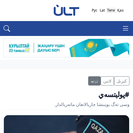
Рус
Lat
Төте
Қаз
كىرىل
لاتىن
تٶتە
#پوليتسەي
وسى تەگ بويىنشا جاريالانعان ماتەريالدار.