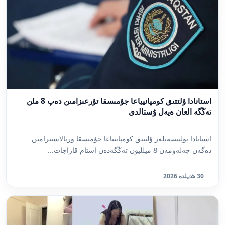
استانادا ۇلتتىق كومپانيياعا جۇمىسقا تۇرعىزامىن دەپ 8 ملن
تەڭگە العان ەيەل ۇستالدى
استانادا پوليتسەيلەر ۇلتتىق كومپانيياعا جۇمىسقا ورنالاستىرامىن
دەگەن جەلەۋمەن 8 ميلليون تەڭگەدەن استام قاراجات...
30 شٸلدە 2026