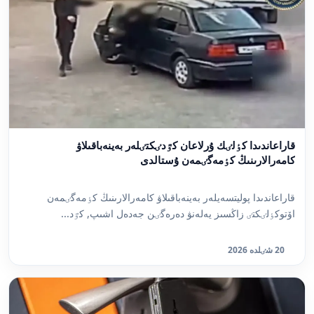
قاراعاندىدا كٶلٸك ۇرلاعان كٷدٸكتٸلەر بەينەباقىلاۋ
كامەرالارىنىڭ كٶمەگٸمەن ۇستالدى
قاراعاندىدا پوليتسەيلەر بەينەباقىلاۋ كامەرالارىنىڭ كٶمەگٸمەن
اۆتوكٶلٸكتٸ زاڭسىز يەلەنۋ دەرەگٸن جەدەل اشىپ, كٷد...
20 شٸلدە 2026