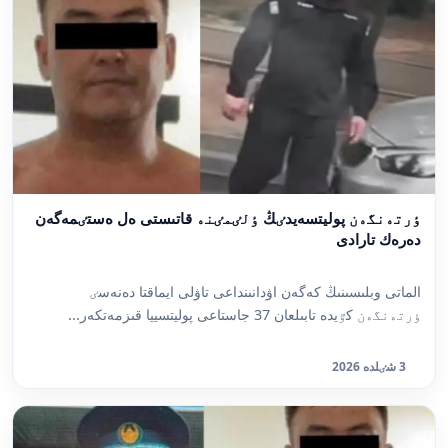
ٶرتەنگەن پوليتسەيدٸڭ ٶلٸمٸنە قاتىستى ەل ەستٸمەگەن
دەرەك تارادى
الماتى وبلىسىنىڭ كەگەن اۋدانىنداعى تاۋلى ايماقتا دەنەسٸ
ٶرتەنگەن كٷيدە تابىلعان 37 جاستاعى پوليتسييا قىزمەتكەر...
3 شٸلدە 2026