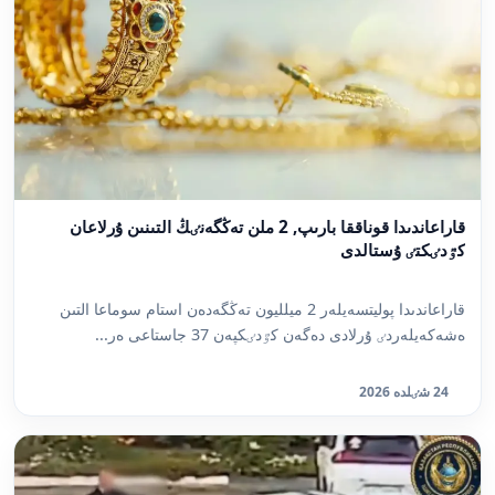
قاراعاندىدا قوناققا بارىپ, 2 ملن تەڭگەنٸڭ التىنىن ۇرلاعان
كٷدٸكتٸ ۇستالدى
قاراعاندىدا پوليتسەيلەر 2 ميلليون تەڭگەدەن استام سوماعا التىن
ەشەكەيلەردٸ ۇرلادى دەگەن كٷدٸكپەن 37 جاستاعى ەر...
24 شٸلدە 2026