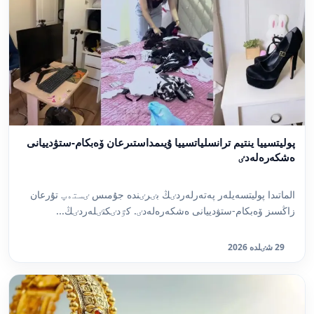
پوليتسييا ينتيم ترانسلياتسييا ۇيىمداستىرعان ۆەبكام-ستۋدييانى
ەشكەرەلەدٸ
الماتىدا پوليتسەيلەر پەتەرلەردٸڭ بٸرٸندە جۇمىس ٸستەپ تۇرعان
زاڭسىز ۆەبكام-ستۋدييانى ەشكەرەلەدٸ. كٷدٸكتٸلەردٸڭ...
29 شٸلدە 2026