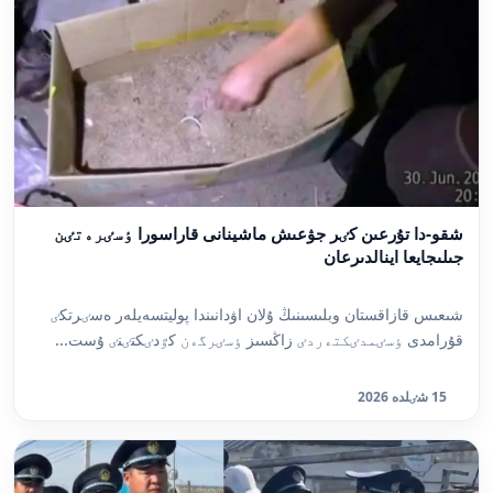
شقو-دا تۇرعىن كٸر جۋعىش ماشينانى قاراسورا ٶسٸرەتٸن
جىلىجايعا اينالدىرعان
شىعىس قازاقستان وبلىسىنىڭ ۇلان اۋدانىندا پوليتسەيلەر ەسٸرتكٸ
قۇرامدى ٶسٸمدٸكتەردٸ زاڭسىز ٶسٸرگەن كٷدٸكتٸنٸ ۇست...
15 شٸلدە 2026