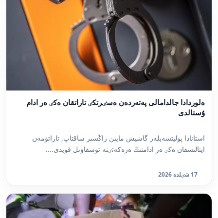
ەلوردادا جالدامالى پەتەردەن ەسٸرتكٸ تاراتقان ەكٸ ەر ادام
ۇستالدى
استانادا پوليتسەيلەر گاشيش مايىن زاڭسىز ساقتاپ, تاراتۋمەن
اينالىسقان ەكٸ ەر ادامنىڭ ەرەكەتٸنە توسقاۋىل قويدى....
17 شٸلدە 2026