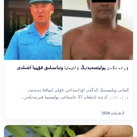
ٶرتەنگەن پوليتسەيدٸڭ ٶلٸمٸ: وتباسىلىق قۇپييا اشىلدى
الماتى وبلىسىنىڭ كەگەن اۋدانىنداعى تاۋلى ايماقتا دەنەسٸ
ٶرتەنگەن كٷيدە تابىلعان 37 جاستاعى پوليتسييا قىزمەتكەر...
2 شٸلدە 2026