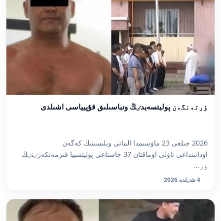
ٶرتەنگەن پوليتسەيدٸڭ وتباسىلىق قۇپيياسى اشىلدى
2026 جىلعى 23 ماۋسىمدا الماتى وبلىسىنىڭ كەگەن
اۋدانىنداعى تاۋلى اۋماقتان 37 جاستاعى پوليتسييا قىزمەتكەرٸنٸڭ
ٶر...
4 شٸلدە 2026