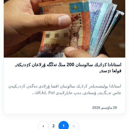
استانادا كٶلٸك سالونىنان 200 مىڭ تەڭگە ۇرلاعان كٷدٸكتٸ
قولعا تٷستٸ
استانادا پوليتسەيلەر كٶلٸك سالونىنان اقشا ۇرلادى دەگەن كٷدٸكپەن
جاس جٸگٸتتٸ ۇستادى, دەپ حابارلايدى ult.kz. Pol...
29 ماۋسىم 2026
›
2
1
‹