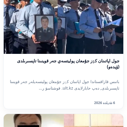
جول اپاتىنان كٶز جۇمعان پوليتسەي جەر قوينىنا تاپسىرىلدى
(ۆيدەو)
باتىس قازاقستاندا جول اپاتىنان كٶز جۇمعان پوليتسەيلەر جەر قوينىنا
تاپسىرىلدى, دەپ حابارلايدى ult.kz. قوشتاسۋ ر...
6 شٸلدە 2026