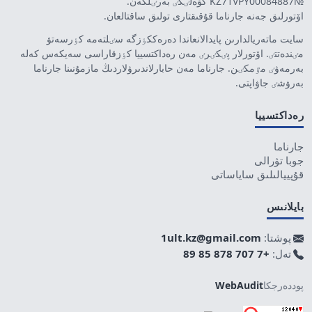
№KZ71VPY00084887 كۋەلٸگٸ بەرٸلگەن.
اۆتورلىق جەنە جارناما قۇقىقتارى تولىق ساقتالعان.
سايت ماتەريالدارىن پايدالانعاندا دەرەككٶزگە سٸلتەمە كٶرسەتۋ
مٸندەتتٸ. اۆتورلار پٸكٸرٸ مەن رەداكتسييا كٶزقاراسى سەيكەس كەلە
بەرمەۋٸ مٷمكٸن. جارناما مەن حابارلاندىرۋلاردىڭ مازمۇنىنا جارناما
بەرۋشٸ جاۋاپتى.
رەداكتسييا
جارناما
جوبا تۋرالى
قۇپييالىلىق ساياساتى
بايلانىس
پوشتا:
1ult.kz@gmail.com
تەل:
+7 707 878 85 89
پوددەرجكا
WebAudit