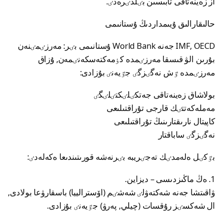
از زەينەتاقى تابىسىن بٸلدٸرەدٸ.
حالىقارالىق ۇيىمداردىڭ ۇستانىمى
IMF, OECD جەنە World Bank ۇستانىمى بٸر: مەرزٸمٸنەن
بۇرىن الۋ قىسقا مەرزٸمدە كٶمەكتەسكەنٸمەن, ۇزاق
مەرزٸمدە ٷش نەگٸزگٸ جٷيەنٸ بۇزادى:
بولاشاق زەينەتاقى جەتكٸلٸكتٸلٸگٸ
مەملەكەتتٸك قارجى تۇراقتىلىعى
كاپيتال نارىقتارىنىڭ تۇراقتىلىعى
نەگٸزگٸ ساباقتار
بٷكٸل ەلەمدٸك تەجٸريبە بٸرنەشە قورىتىندىعا ەكەلەدٸ:
1. ەڭ ماڭىزدىسى – ديزاين.
ۋاقىتشا جەنە شەكتەۋلٸ شەشٸم (اۆسترالييا) باسقارۋعا بولادى,
ال شەكسٸز رۇقسات (چيلي, پەرۋ) جٷيەنٸ بۇزادى.