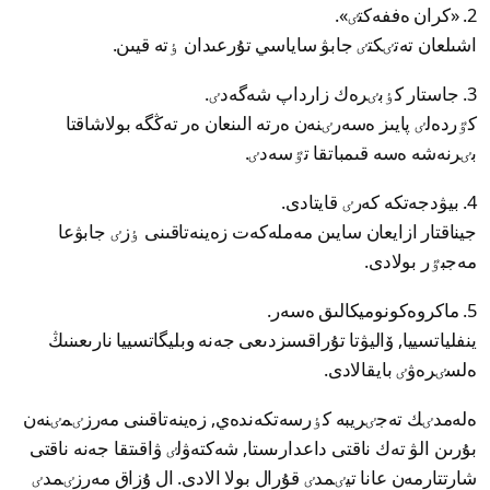
2. «كران ەففەكتٸ».
اشىلعان تەتٸكتٸ جابۋ ساياسي تۇرعىدان ٶتە قيىن.
3. جاستار كٶبٸرەك زارداپ شەگەدٸ.
كٷردەلٸ پايىز ەسەرٸنەن ەرتە الىنعان ەر تەڭگە بولاشاقتا
بٸرنەشە ەسە قىمباتقا تٷسەدٸ.
4. بيۋدجەتكە كەرٸ قايتادى.
جيناقتار ازايعان سايىن مەملەكەت زەينەتاقىنى ٶزٸ جابۋعا
مەجبٷر بولادى.
5. ماكروەكونوميكالىق ەسەر.
ينفلياتسييا, ۆاليۋتا تۇراقسىزدىعى جەنە وبليگاتسييا نارىعىنىڭ
ەلسٸرەۋٸ بايقالادى.
ەلەمدٸك تەجٸريبە كٶرسەتكەندەي, زەينەتاقىنى مەرزٸمٸنەن
بۇرىن الۋ تەك ناقتى داعدارىستا, شەكتەۋلٸ ۋاقىتقا جەنە ناقتى
شارتتارمەن عانا تيٸمدٸ قۇرال بولا الادى. ال ۇزاق مەرزٸمدٸ