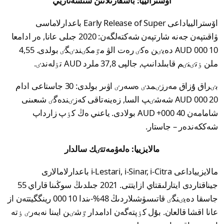
اۆسترالييا: باسقارىلاتىن ستسەناريي
اۆستراليياداعى Early Release of Super باعدارلاماسى
ۋاقىتپەن جەنە شارتپەن شەكتەلگەن: 2020 جىلى عانا, ەر ادامعا
10 000 AUD دەيٸن ەكٸ رەت الۋ مٷمكٸندٸگٸ بولدى. 4,55
ملن ٶتٸنٸم قابىلدانىپ, جالپى 37,8 ملرد AUD تٶلەندٸ.
بٸراق ۇزاق مەرزٸمدٸ ەسەرٸ اۋىر بولدى: 30 جاستاعى ادام
20 000 AUD شەشٸپ السا, زەينەتاقى كەزٸندەگٸ شىعىنى
شامامەن 40 000+ AUD بولادى. ياعني ەڭ كٶپ زارداپ
شەككەندەر – جاستار.
مالايزييا: ەلەۋمەتتٸك سالدار
مالايزيياداعى i-Lestari, i-Sinar, i-Citra باعدارلامالارى
جيناقتاردى ايتارلىقتاي ازايتتى. 2021 جىلدىڭ سوڭىنا قاراي 55
جاسقا دەيٸنگٸ قاتىسۋشىلاردىڭ 48%-ىندا 10 000 رينگگيتتەن از
عانا اقشا قالعان. بۇل كٶپتەگەن ادامدار ٷشٸن ايىنا نەبەرٸ ٶتە