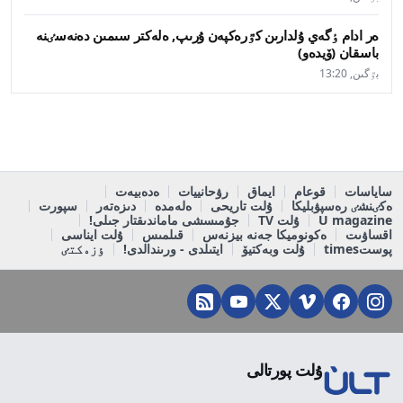
ەر ادام ٶگەي ۇلدارىن كٷرەكپەن ۇرىپ, ەلەكتر سىمىن دەنەسٸنە
باسقان (ۆيدەو)
بٷگىن, 13:20
ساياسات
قوعام
ايماق
رۋحانييات
ەدەبيەت
ەكٸنشٸ رەسپۋبليكا
ۇلت تاريحى
ەلەمدە
دىزەتەر
سپورت
U magazine
ۇلت TV
جۇمىسشى ماماندىقتار جىلى!
اقساۋىت
ەكونوميكا جەنە بيزنەس
قىلمىس
ۇلت ايناسى
پوستtimes
ۇلت وبەكتيۆ
ايتىلدى - ورىندالدى!
ٶزەكتٸ
ۇلت پورتالى