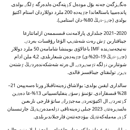
ەنگٸزگەن جەنە بۇل مودەل كٶپتەگەن ەلدەرگە ٷلگٸ بولدى.
پاندەمييا باستالعاندا جٷيەدە 200 ملرد دوللاردان استام اكتيۆ
بولدى (جٸٶ-نٸڭ 80%-دان استامى).
2020–2021 جىلدارى پارلامەنت قىسىممەن ازاماتتارعا
جيناقتارىن ٷش رەت شەشٸپ الۋعا رۇقسات بەردٸ.
نەتيجەسٸندە IMF باعالاۋى بويىنشا شامامەن 50 ملرد دوللار
(جٸٶ-نٸڭ 19–20%-ى) جٷيەدەن شىعارىلدى. 4,2 ملن ادام
شوتتارىن نٶلگە تٷسٸردٸ, ال ەرتە شەشكەندەردٸڭ ٷشتەن
بٸرٸ تولىقتاي جيناقسىز قالدى.
سالدارى ايقىن بولدى: بولاشاق زەينەتاقىلار ورتا ەسەپپەن 21–
28% قىسقارادى. تۇتىنۋ ٶسۋٸ ينفلياتسييانى 13%-عا دەيٸن
كٶتەردٸ, ال اكتيۆتەردٸ مەجبٷرلٸ ساتۋ قارجى نارىعىن
ەلسٸرەتتٸ. 2023 جىلى زەينەتاقى تٶلەمدەرٸنٸڭ جارتىسىنان
كٶبٸ مەملەكەتتٸك بيۋدجەتتەن قارجىلاندىرىلدى.
ساياسي تۇرعىدان دا كٷردەلٸ جاعداي بولدى: پارلامەنت حالىق