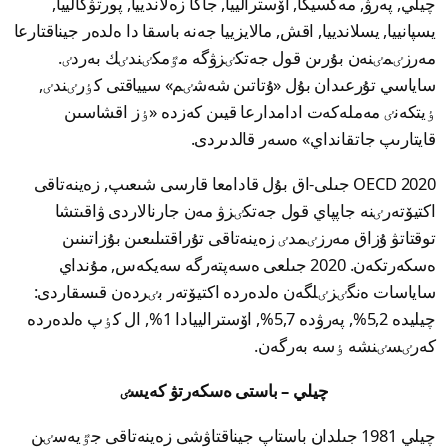
چيلي, پەرۋ, مەكسيكا, اۆسترالييا, جاڭا زەلاندييا, پورتۋگالييا,
يسپانييا, يسلاندييا, اقش, مالايزييا جەنە باسقا دا ەلدەر جيناقتارعا
مەرزٸمٸنەن بۇرىن قول جەتكٸزۋگە مٷمكٸندٸك بەردٸ.
ساياسي تۇرعىدان بۇل «ۇتاتىن شەشٸم» سيياقتى كٶرٸندٸ,
ٶيتكەنٸ مەملەكەت ادامدارعا قيىن كەزدە «ٶز اقشاسىن
قايتارىپ جاتقانداي» ەسەر قالدىردى.
OECD 2020 جىلى-اق بۇل قادامعا قارسى شىعىپ, زەينەتاقى
اكتيۆتەرٸنە جاپپاي قول جەتكٸزۋ مەن جارنالاردى ۋاقىتشا
توقتاتۋ ۇزاق مەرزٸمدٸ زەينەتاقى تۇراقتىلىعىن بۇزاتىنىن
ەسكەرتكەن. 2020 جىلعى ەسەپتەرگە سەيكەس, مۇنداي
ساياسات ەنگٸزٸلگەن ەلدەردە اكتيۆتەر بٸردەن قىسقاردى:
چيليدە 5,2%, پەرۋدە 5,7%, اۆسترالييادا 1%, ال كٶپ ەلدەردە
كەرٸسٸنشە ٶسە بەرگەن.
چيلي – باستى ەسكەرتۋ كەيسٸ
چيلي 1981 جىلدان باستاپ جيناقتاۋشى زەينەتاقى جٷيەسٸن