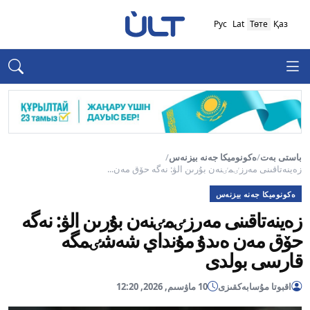
Рус
Lat
Төте
Қаз
باستى بەت
/
ەكونوميكا جەنە بيزنەس
/
زەينەتاقىنى مەرزٸمٸنەن بۇرىن الۋ: نەگە حۆق مەن...
ەكونوميكا جەنە بيزنەس
زەينەتاقىنى مەرزٸمٸنەن بۇرىن الۋ: نەگە
حۆق مەن ەىدۇ مۇنداي شەشٸمگە
قارسى بولدى
اقبوتا مۇسابەكقىزى
10 ماۋسىم, 2026, 12:20