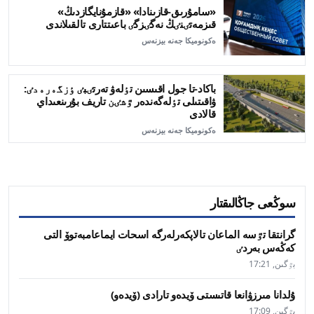
«سامۇرىق-قازىنادا» «قازمۇنايگازدىڭ»
قىزمەتٸنٸڭ نەگٸزگٸ باعىتتارى تالقىلاندى
ەكونوميكا جەنە بيزنەس
باكاد-تا جول اقىسىن تٶلەۋ تەرتٸبٸ ٶزگەرەدٸ:
ۋاقىتىلى تٶلەگەندەر ٷشٸن تاريف بۇرىنعىداي
قالادى
ەكونوميكا جەنە بيزنەس
سوڭعى جاڭالىقتار
گرانتقا تٷسە الماعان تالاپكەرلەرگە اسحات ايماعامبەتوۆ التى
كەڭەس بەردٸ
بٷگىن, 17:21
ۇلدانا مىرزۋانعا قاتىستى ۆيدەو تارادى (ۆيدەو)
بٷگىن, 17:09