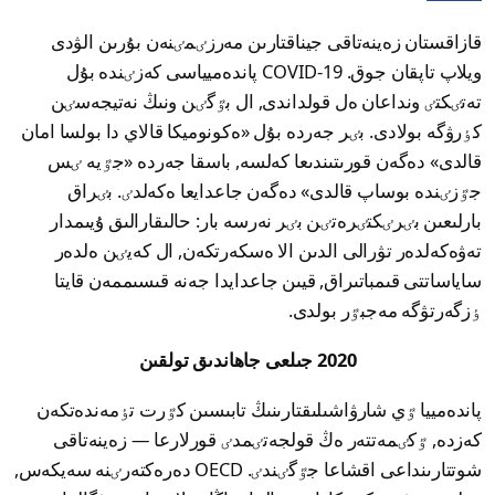
قازاقستان زەينەتاقى جيناقتارىن مەرزٸمٸنەن بۇرىن الۋدى
ويلاپ تاپقان جوق. COVID-19 پاندەميياسى كەزٸندە بۇل
تەتٸكتٸ ونداعان ەل قولداندى, ال بٷگٸن ونىڭ نەتيجەسٸن
كٶرۋگە بولادى. بٸر جەردە بۇل «ەكونوميكا قالاي دا بولسا امان
قالدى» دەگەن قورىتىندىعا كەلسە, باسقا جەردە «جٷيە ٸس
جٷزٸندە بوساپ قالدى» دەگەن جاعدايعا ەكەلدٸ. بٸراق
بارلىعىن بٸرٸكتٸرەتٸن بٸر نەرسە بار: حالىقارالىق ۇيىمدار
تەۋەكەلدەر تۋرالى الدىن الا ەسكەرتكەن, ال كەيٸن ەلدەر
ساياساتتى قىمباتىراق, قيىن جاعدايدا جەنە قىسىممەن قايتا
ٶزگەرتۋگە مەجبٷر بولدى.
2020 جىلعى جاھاندىق تولقىن
پاندەمييا ٷي شارۋاشىلىقتارىنىڭ تابىسىن كٷرت تٶمەندەتكەن
كەزدە, ٷكٸمەتتەر ەڭ قولجەتٸمدٸ قورلارعا — زەينەتاقى
شوتتارىنداعى اقشاعا جٷگٸندٸ. OECD دەرەكتەرٸنە سەيكەس,