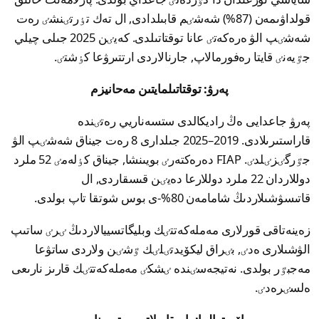
قولداۋىمەن (87%) شەشٸم قابىلدادى, ال تەك تٶرتٸنشٸ رەت
شەشٸپ الۋ ەرەكەتٸ عانا توقتاتىلدى. كەيٸن 2025 جىلى چيلي
جٷيەنٸ قايتا رەفورمالاپ, جارنالاردى ارتتىرۋعا كٶشتٸ.
پەرۋ: توقتاتىلمايتىن مەحانيزم
پەرۋ جاعدايى ەڭ راديكالدى ستسەناريي رەتٸندە
قاراستىرىلادى. 2019–2025 جىلدارى 8 رەت جيناق شەشٸپ الۋ
جٷرگٸزٸلدٸ. FIAP دەرەكتەرٸ بويىنشا, جيناق كٶلەمٸ 52 ملرد
دوللاردان 22 ملرد دوللارعا دەيٸن قىسقاردى, ال
قاتىسۋشىلاردىڭ شامامەن 80%-ى بوس شوتقا تاپ بولدى.
زەينەتاقى قورلارى مەملەكەتتٸك وبليگاتسييالاردىڭ ٸرٸ ساتىپ
الۋشىلارى ەدٸ, بٸراق ليكۆيدتٸلٸك ٷشٸن ولاردى ساتۋعا
مەجبٷر بولدى. نەتيجەسٸندە ٸشكٸ مەملەكەتتٸك قارىز نارىعى
ەلسٸرەدٸ.