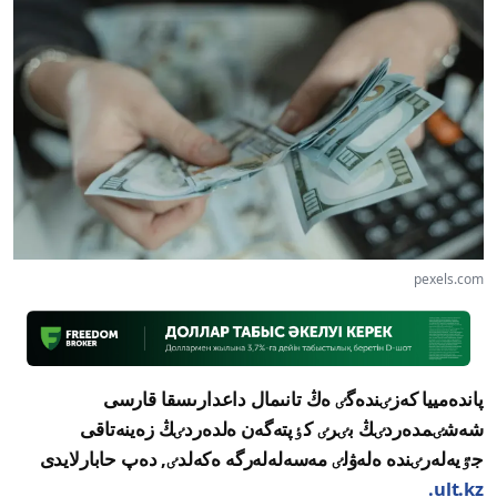
pexels.com
پاندەمييا كەزٸندەگٸ ەڭ تانىمال داعدارىسقا قارسى
شەشٸمدەردٸڭ بٸرٸ كٶپتەگەن ەلدەردٸڭ زەينەتاقى
جٷيەلەرٸندە ەلەۋلٸ مەسەلەلەرگە ەكەلدٸ, دەپ حابارلايدى
ult.kz.