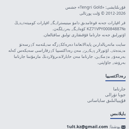
قۇرىلتايشى: «Tengri Gold» جشس
2012-2026 © ۇلت پورتالى
قر اقپارات جەنە قوعامدىق دامۋ مينيسترلٸگٸ اقپارات كوميتەتٸنٸڭ
№KZ71VPY00084887 كۋەلٸگٸ بەرٸلگەن.
اۆتورلىق جەنە جارناما قۇقىقتارى تولىق ساقتالعان.
سايت ماتەريالدارىن پايدالانعاندا دەرەككٶزگە سٸلتەمە كٶرسەتۋ
مٸندەتتٸ. اۆتورلار پٸكٸرٸ مەن رەداكتسييا كٶزقاراسى سەيكەس كەلە
بەرمەۋٸ مٷمكٸن. جارناما مەن حابارلاندىرۋلاردىڭ مازمۇنىنا جارناما
بەرۋشٸ جاۋاپتى.
رەداكتسييا
جارناما
جوبا تۋرالى
قۇپييالىلىق ساياساتى
بايلانىس
پوشتا:
1ult.kz@gmail.com