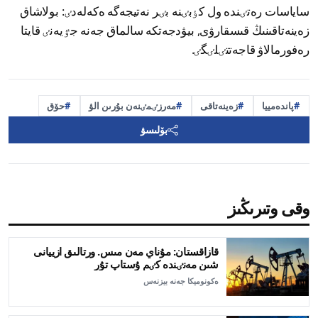
ساياسات رەتٸندە ول كٶبٸنە بٸر نەتيجەگە ەكەلەدٸ: بولاشاق
زەينەتاقىنىڭ قىسقارۋى, بيۋدجەتكە سالماق جەنە جٷيەنٸ قايتا
رەفورمالاۋ قاجەتتٸلٸگٸ.
پاندەمييا
زەينەتاقى
مەرزٸمٸنەن بۇرىن الۋ
حۆق
بۆلىسۋ
وقى وتىرىڭىز
قازاقستان: مۇناي مەن مىس. ورتالىق ازييانى
شىن مەنٸندە كٸم ۇستاپ تۇر
ەكونوميكا جەنە بيزنەس