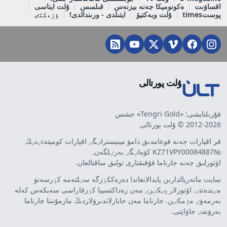
اقساۋىت
ەكونوميكا جەنە بيزنەس
قىلمىس
ۇلت ايناسى
پوستtimes
ۇلت وبەكتيۆ
ايتىلدى - ورىندالدى!
ٶزەكتٸ
ۇلت پورتالى
قۇرىلتايشى: «Tengri Gold» جشس
2012-2026 © ۇلت پورتالى
قر اقپارات جەنە قوعامدىق دامۋ مينيسترلٸگٸ اقپارات كوميتەتٸنٸڭ
№KZ71VPY00084887 كۋەلٸگٸ بەرٸلگەن.
اۆتورلىق جەنە جارناما قۇقىقتارى تولىق ساقتالعان.
سايت ماتەريالدارىن پايدالانعاندا دەرەككٶزگە سٸلتەمە كٶرسەتۋ
مٸندەتتٸ. اۆتورلار پٸكٸرٸ مەن رەداكتسييا كٶزقاراسى سەيكەس كەلە
بەرمەۋٸ مٷمكٸن. جارناما مەن حابارلاندىرۋلاردىڭ مازمۇنىنا جارناما
بەرۋشٸ جاۋاپتى.