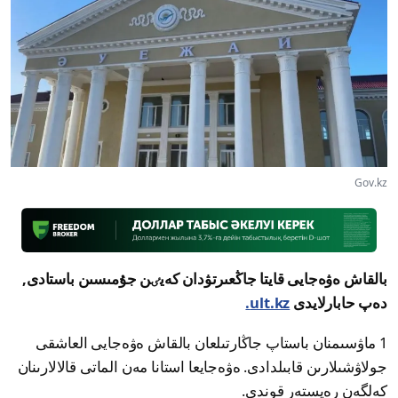
Gov.kz
بالقاش ەۋەجايى قايتا جاڭعىرتۋدان كەيٸن جۇمىسىن باستادى,
دەپ حابارلايدى
ult.kz.
1 ماۋسىمنان باستاپ جاڭارتىلعان بالقاش ەۋەجايى العاشقى
جولاۋشىلارىن قابىلدادى. ەۋەجايعا استانا مەن الماتى قالالارىنان
كەلگەن رەيستەر قوندى.