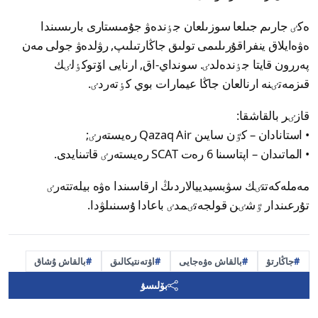
ەكٸ جارىم جىلعا سوزىلعان جٶندەۋ جۇمىستارى بارىسىندا
ەۋەايلاق ينفراقۇرىلىمى تولىق جاڭارتىلىپ, رۋلدەۋ جولى مەن
پەررون قايتا جٶندەلدٸ. سونداي-اق, ارنايى اۆتوكٶلٸك
قىزمەتٸنە ارنالعان جاڭا عيمارات بوي كٶتەردٸ.
قازٸر بالقاشقا:
• استانادان – كٷن سايىن Qazaq Air رەيستەرٸ;
• الماتىدان – اپتاسىنا 6 رەت SCAT رەيستەرٸ قاتىنايدى.
مەملەكەتتٸك سۋبسيدييالاردىڭ ارقاسىندا ەۋە بيلەتتەرٸ
تۇرعىندار ٷشٸن قولجەتٸمدٸ باعادا ۇسىنىلۋدا.
جاڭارتۋ
بالقاش ەۋەجايى
اۋتەنتيكالىق
بالقاش ۇشاق
بۆلىسۋ