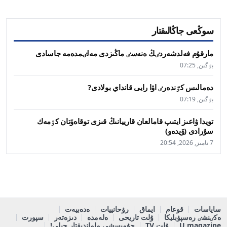
سوڭعى جاڭالىقتار
مارقۇم فەلدشەردٸڭ ەنەسٸ ماڭىزدى مەلٸمدەمە جاسادى
بٷگىن, 07:25
دەمالىس كٷندەرٸ اۋا رايى قانداي بولادى?
بٷگىن, 07:19
تويدا ۋاعىز ايتىپ قامالعان قارييانىڭ قىزى توقاەۆتان كٶمەك
سۇرادى (ۆيدەو)
7 تامىز, 2026, 20:54
ساياسات
قوعام
ايماق
رۋحانييات
ەدەبيەت
ەكٸنشٸ رەسپۋبليكا
ۇلت تاريحى
ەلەمدە
دىزەتەر
سپورت
U magazine
ۇلت TV
جۇمىسشى ماماندىقتار جىلى!