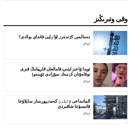
وقى وتىرىڭىز
دەمالىس كٷندەرٸ اۋا رايى قانداي بولادى?
ايماق
تويدا ۋاعىز ايتىپ قامالعان قارييانىڭ قىزى
توقاەۆتان كٶمەك سۇرادى (ۆيدەو)
ايماق
الماتىداعى ٷلكەن كەسٸپورىندار سايلاۋعا
قاتىسۋعا شاقىردى
ايماق