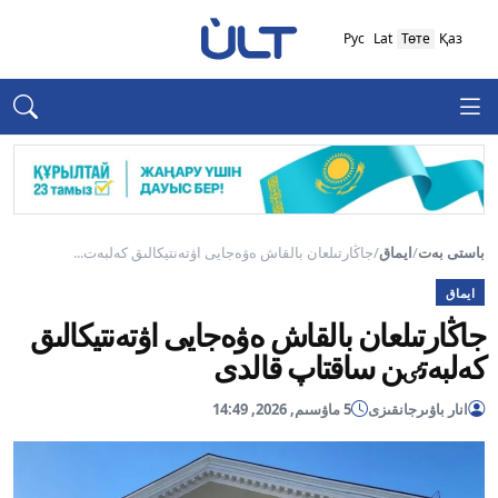
Рус
Lat
Төте
Қаз
باستى بەت
/
ايماق
/
جاڭارتىلعان بالقاش ەۋەجايى اۋتەنتيكالىق كەلبەت...
ايماق
جاڭارتىلعان بالقاش ەۋەجايى اۋتەنتيكالىق
كەلبەتٸن ساقتاپ قالدى
انار باۋىرجانقىزى
5 ماۋسىم, 2026, 14:49