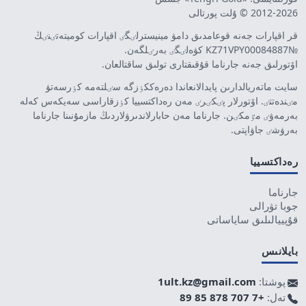
2012-2026 © ۇلت پورتالى
قر اقپارات جەنە قوعامدىق دامۋ مينيسترلٸگٸ اقپارات كوميتەتٸنٸڭ
№KZ71VPY00084887 كۋەلٸگٸ بەرٸلگەن.
اۆتورلىق جەنە جارناما قۇقىقتارى تولىق ساقتالعان.
سايت ماتەريالدارىن پايدالانعاندا دەرەككٶزگە سٸلتەمە كٶرسەتۋ
مٸندەتتٸ. اۆتورلار پٸكٸرٸ مەن رەداكتسييا كٶزقاراسى سەيكەس كەلە
بەرمەۋٸ مٷمكٸن. جارناما مەن حابارلاندىرۋلاردىڭ مازمۇنىنا جارناما
بەرۋشٸ جاۋاپتى.
رەداكتسييا
جارناما
جوبا تۋرالى
قۇپييالىلىق ساياساتى
بايلانىس
پوشتا:
1ult.kz@gmail.com
تەل:
+7 707 878 85 89