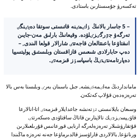
تەكسەرۋ جۇمىستارىن باستادى.
– 5 جاسار بالانىڭ ٶلٸمٸنە قاتىستى سوتقا دەيٸنگٸ
تەرگەۋ جٷرگٸزٸلۋدە. وقيعانىڭ بارلىق مەن-جايىن
انىقتاۋعا باعىتتالعان قاجەتتٸ شارالار قولعا الىندى, –
دەپ حابارلادى شىعىس قازاقستان وبلىستىق پوليتسييا
دەپارتامەنتٸنٸڭ باسپاسٶز قىزمەتٸ.
مامانداردىڭ مەلٸمەتٸنشە, جىل باسىنان بەرٸ وبلىستا بەس بالا
تەرەزەدەن قۇلاپ كەتكەن.
وسىعان بايلانىستى تٶتەنشە جاعدايلار قىزمەتٸ اتا-انالارعا
قاۋٸپسٸزدٸك تالاپتارىن قاتاڭ ساقتاۋدى ەسكەرتتٸ.
قۇتقارۋشىلار تەرەزەلەرگە ارنايى قورعانىس قۇرىلعىلارىن
ورناتۋعا, بالالاردى قاراۋسىز قالدىرماۋعا جەنە تەرەزە ماڭىندا