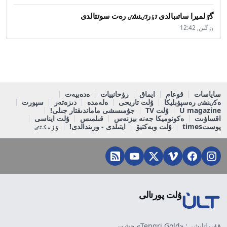
گٷلميرا ساتىبالدى تٶرتٸنشٸ رەت سوتتالدى
بٷگىن, 12:42
ساياسات
قوعام
ايماق
رۋحانييات
ەدەبيەت
ەكٸنشٸ رەسپۋبليكا
ۇلت تاريحى
ەلەمدە
دىزەتەر
سپورت
U magazine
ۇلت TV
جۇمىسشى ماماندىقتار جىلى!
اقساۋىت
ەكونوميكا جەنە بيزنەس
قىلمىس
ۇلت ايناسى
پوستtimes
ۇلت وبەكتيۆ
ايتىلدى - ورىندالدى!
ٶزەكتٸ
ۇلت پورتالى
قۇرىلتايشى: «Tengri Gold» جشس