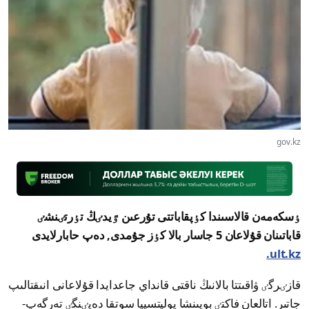
gov.kz
ٶسكەمەن قالاسىندا كٶپقاباتتى تۇرعىن ٷيدٸڭ تٶرتٸنشٸ
قاباتىنان قۇلاعان 5 جاسار بالا كٶز جۇمدى, دەپ حابارلايدى
ult.kz.
قازٸرگٸ ۋاقىتتا بالانىڭ ناقتى قانداي جاعدايدا قۇلاعانى انىقتالىپ
جاتىر. اتالعان فاكتٸ بويىنشا پوليتسييا سوتقا دەيٸنگٸ تەرگەپ-