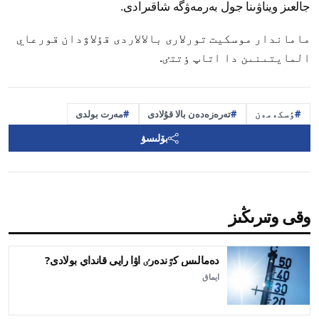
جالعىز ويناۋىنا جول بەرمەۋگە شاقىرادى.
ماماندار موسكيت تورلارى بالالاردى قۇلاۋدان قورعاي
المايتىنىن دا اتاپ ٶتتٸ.
ٶسكەمەن
تەرەزەدەن بالا قۇلادى
مەرت بولدى
بۆلىسۋ
وقى وتىرىڭىز
دەمالىس كٷندەرٸ اۋا رايى قانداي بولادى?
ايماق