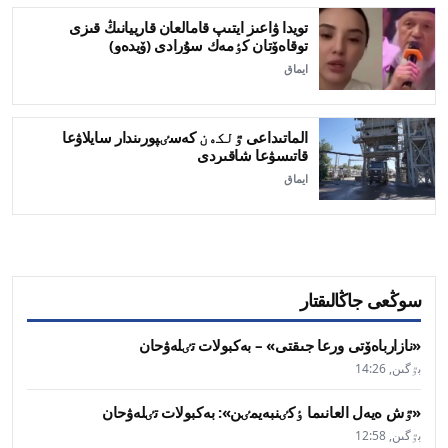
تويدا ۋاعىز ايتىپ قامالعان قارييانىڭ قىزى
توقاەۆتان كٶمەك سۇرادى (ۆيدەو)
ايماق
الماتىداعى ٷلكەن كەسٸپورىندار سايلاۋعا
قاتىسۋعا شاقىردى
ايماق
سوڭعى جاڭالىقتار
«نازارباەۆتى ورعا جىقتى» – بەكبولات تٸلەۋحان
بٷگىن, 14:26
«ٷش ەيەل العانىما ٶكٸنبەيمٸن»: بەكبولات تٸلەۋحان
بٷگىن, 12:58