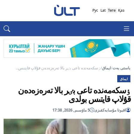
Рус
Lat
Төте
Қаз
باستى بەت
/
ايماق
/
ٶسكەمەندە تاعى بٸر بالا تەرەزەدەن قۇلاپ قايتىس...
ايماق
ٶسكەمەندە تاعى بٸر بالا تەرەزەدەن
قۇلاپ قايتىس بولدى
اقبوتا مۇسابەكقىزى
5 ماۋسىم, 2026, 17:38