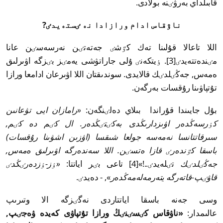
قابىلداي بەرۋٸنە بولادى.
ناۋقاس ادام ورازادا نە ٸستەيدٸ?
اللا تاعالا قۇلىنا تەك كٷشٸ جەتەتٸن نەرسەسٸن عانا
مٸندەتتەيدٸ[3]. ٶيتكەنٸ ۇلى جاراتۋشى يەمٸز بٸزگە اۋىرلىق
ەمەس, جەڭٸلدٸك قالايدى. سوندىقتان اللا اۋىرعان ادامعا ورازا
تۇتپاۋىنا رۇقسات بەرگەن.
بۇل جايىندا قۇراندا بىلاي دەلٸنگەن:
«رامازان ايى تۋعانىن
كٶرسەڭدەر اۋىزدارىڭدى بەكٸتٸڭدەر. ال كٸم دە كٸم,
سىرقاتتانسا نەمەسە جولعا شىقسا (اۋزىن اشۋىنا رۇقسات)
باسقا كٷندەرٸ قازا ەتسٸن. اللا سەندەرگە اۋىرلىق ەمەس,
جەڭٸلدٸك
تٸلەيدٸ..!»[4] تاعى بٸر اياتتا:
«ٶز-ٶزدەرٸڭدٸ
قاۋٸپ-قاتەرگە يتەرمەلەمەڭدەر
», - دەيدٸ.
وسى جەنە باسقا اياتتاردى نەگٸزگە الا وتىرىپ
عالىمدار:
«ناۋقاس كٸسٸنٸڭ ورازا تۇتپاۋى كەيدە ۋەجٸپ,