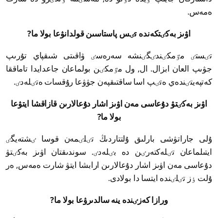
ەمەس.
اۋىز بەكٸتكەندە تٸس پاستاسىن قولدانۋعا بولا ما?
تٸستٸ مٷمكٸندٸگٸنشە سەرەسٸ ۋاقىتى شىقپاي تۇرىپ
جۋىپ العان ابزال. ال, ول مٷمكٸن بولماعان جاعدايدا تاماققا
كەتپەيتٸندەي ەتٸپ اسا ساقتىقپەن جۋۋعا رۇقسات ەتٸلەدٸ.
اۋىز بەكٸتۋ دۇعاسى مەن اۋىز اشار دۇعالارىن قازاقشا ايتۋعا
بولا ما?
ۇلى جاراتۋشى بارلىق ۇلتتاردىڭ تٸلٸمەن قوسا ٸشتەيگٸ
ايتىلماعان تٸلەكتەرٸن دە بٸلەدٸ. سوندىقتان اۋىز بەكٸتۋ
دۇعاسى مەن اۋىز اشار دۇعالارىن ارابشا ايتۋ شارت ەمەس, ەر
ۇلت ٶز تٸلٸندە ايتسا دا بولادى.
ورازا كەزٸندە ينە سالدىرۋعا بولا ما?