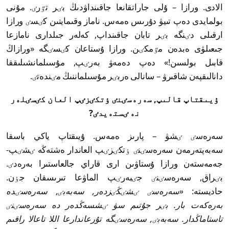
الادى. ورازا – ۇلى جاراتقانعا جاقىنداۋدىڭ بٸر تٷرٸ. مۇنى
بولمايدى دەپ تىيۋ دۇرىس ەمەس. ناماز وقىمايتىن كٸسٸ ورازا
ارقىلى دٸنگە بٸر تابان جاقىنداپ, كەلەر جىلدارى نامازعا
جىعىلۋى ەبدەن مٷمكٸن. ورازا ۇستاعان كٸسٸگە «ورازاڭ
قابىل بولسىن!» دەپ دەمەۋ بەرٸپ, مۇسىلمانشىلىققا
دانالىقپەن شاقىرۋ – سانالى ەربٸر مۇسىلماننىڭ مٸندەتٸ.
ۇيىقتاپ قالىپ, سەرەسٸنٸ ٶتكٸزٸپ العان كٸسٸلەر
نە ٸستەيدٸ?
سەرەسٸ ٸشۋ – پارىز ەمەس. ۇيىقتاپ ياكي باسقا
سەبەپتەرمەن سەرەسٸنٸ ٶتكٸزٸپ العاندار ەشتەڭە ٸشٸپ-
جەمەستەن ورازا ۇستاۋىن ارى قاراي جالعاستىرا بەرەدٸ.
بٸراق, سەرەسٸنٸ جٸبەرٸپ الماۋعا تىرىسقان جٶن.
حاديستە:
«سەرەسٸ ٸشٸڭٸزدەر, سەبەبٸ, سەرەسٸدە
بەرەكەت بار. بٸر جۇتىم سۋ ٸشسەڭدەر دە سەرەسٸنٸ
تاستاماڭدار. سەبەبٸ, سەرەسٸگە تۇرعاندارعا اللا تاعالا راقىم