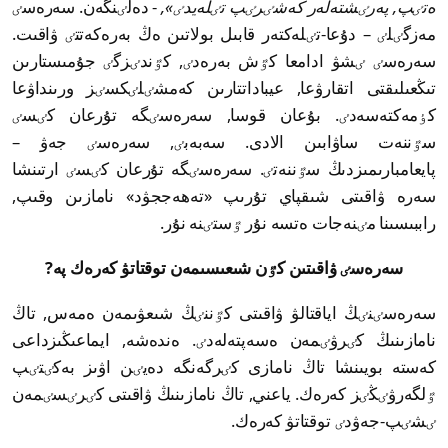
ەتٸپ, پەرٸشتەلەر كەشٸرٸپ تٸلەيدٸ»,
- دەلٸنگەن. سەرەسٸ
مەزگٸلٸ – دۇعا-تٸلەكتەر قابىل بولاتىن ەڭ بەرەكەتتٸ ۋاقىت.
سەرەسٸ ٸشۋ ادامعا كٷش بەرەدٸ, كٷندٸزگٸ جۇمىستارىن
تىڭعىلىقتى اتقارۋعا, عيباداتتارىن كەمشٸلٸكسٸز ورىنداۋعا
كٶمەكتەسەدٸ. بۇعان قوسا, سەرەسٸگە تۇرعان كٸسٸ
سٷننەت ساۋابىن الادى. سەبەبٸ, سەرەسٸ جەۋ –
پايعامبارىمىزدىڭ سٷننەتٸ. سەرەسٸگە تۇرعان كٸسٸ ارتىنشا
سەرە ۋاقىتى شىقپاي تۇرىپ «تەھەججۋد» نامازىن وقىپ,
راببىسىنا مٸنەجات ەتسە نۇر ٷستٸنە نۇر.
سەرەسٸ ۋاقىتىن كٷن شىعىسىمەن توقتاتۋ كەرەك پە?
سەرەسٸنٸڭ اياقتالۋ ۋاقىتى كٷننٸڭ شىعۋىمەن ەمەس, تاڭ
نامازىنىڭ كٸرۋٸمەن ەسەپتەلەدٸ. ەندەشە, ايماعىڭىزداعى
كەستە بويىنشا تاڭ نامازى كٸرگەنگە دەيٸن اۋىز بەكٸتٸپ
ٷلگەرۋٸڭٸز كەرەك. ياعني, تاڭ نامازىنىڭ ۋاقىتى كٸرٸسٸمەن
ٸشٸپ-جەۋدٸ توقتاتۋ كەرەك.