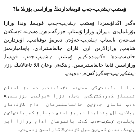
ۇمىتىپ ٸشٸپ-جەپ قويعانداردىڭ ورازاسى بۇزىلا ما?
ەگەر اڭداۋسىزدا ۇمىتىپ ٸشٸپ-جەپ قويسا, وندا ورازا
بۇزىلمايدى. بٸراق, ورازا ۇستاپ جٷرگەندەرٸ ەسٸنە تٷسكەن
سەتتەن باستاپ ٸشٸپ-جەۋدٸ دەرەۋ توقتاتىپ, اۋىزدارىن
شايىپ, ورازالارىن ارى قاراي جالعاستىرادى. پايعامبارىمىز
حاديسٸندە: «كٸمدە-كٸم ۇمىتىپ ٸشٸپ-جەپ قويسا,
ورازاسىن قايتا جالعاستىرسىن. ٶيتكەنٸ, وعان اللا تاعالانىڭ ٶزٸ
ٸشكٸزٸپ-جەگٸزگەن», - دەيدٸ.
ورازا ەكەندٸگٸ ەسٸنە تٷسكەندە, دەرەۋ استان
تىيىلۋ كەرەكتٸگٸن بٸلە تۇرا «بولدى, بۇزىلدى»
دەپ تاماق جەۋٸن جالعاستىرعان ادام كٷنەھار
بولادى. ال, وندايدا دەرەۋ استى دوعارۋ كەرەكتٸگٸن
بٸلمەي ٸشٸپ-جەپ كەش باتىرعان ادام ورازا ايى
بٸتكەننەن كەيٸن سول كٷننٸڭ قازاسىن ٶتەيدٸ.