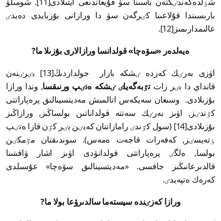
شٶلدەگەندٸكتەن باسىنا سۋ قۇيعاندىعى ايتىلادى[11]. شومىلۋ
بارىسىندا قۇلاعىنا كٸرگەن سۋ دا ورازانى بۇزبايدى دەيدٸ
عالىمدارىمىز[12].
ەيەلدەر «سۆەچا» قولدانسا ورازالارى بۇزىلا ما?
اۋزى بەرٸك كەزدە ٸشكە بارار جولداردىڭ[13] بٸرٸنەن
قانداي دا بٸر زات
تٷبەگەيلٸ ٸشكە ەنٸپ ورنىقسا
, وندا ورازا
بۇزىلادى. وسىعان سەيكەس اتالمىش مەديتسينالىق پرەپاراتتى
كٷندٸز, اۋىز بەرٸك سەتتە قولداناتىن بولساڭىز, ورازاڭىز
بۇزىلادى[14] (سول كٷندٸ رامازاننان كەيٸن بٸر كٷن قازا ەتٸپ
ٶتەيسٸز, كەفەرات قاجەت ەمەس). سوندىقتان مٷمكٸن
بولسا, ەلگٸ پرەپاراتتى قولدانۋدى اۋىز اشار ۋاقىتىنا
قالدىرعانىڭىز جاقسى. «مەديتسينالىق سۆەچا» عۇسىلدى
كەرەك ەتپەيدٸ.
ورازا كەزٸندە سيستەما سالدىرۋعا بولا ما?