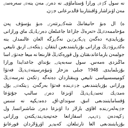
نە سول كٷنٸ ورازا ۇستاماۋى, نە دەرٸ مەن ينەنٸ سەرەسٸ
مەن اۋىزاشار ۋاقىتتارىنا قالدىرعانى جٶن.
ە) ال ەبۋ حانيفانىڭ شەكٸرتتەرٸ ەبۋ يۋسۋف پەن
مۇحاممەدتٸڭ «تەرەڭ جاراعا جاعىلعان دەرٸلٸك ماي ورازانى
بۇزبايدى» دەگەن پٸكٸرٸن نەگٸزگە العان عالىمدار, ينە
ەكتٸرۋدٸڭ ورازانى بۇزبايتىندىعىن ايتقان. ٶيتكەنٸ, ازىق تابيعي
جولمەن بارماعاندىقتان, ول قورەكتٸڭ قارىنعا نە ميعا جەتۋٸ اسا
ماڭىزدى ەمەس. سول سەبەپتٸ, بۇنداي جاعدايدا ورازا
بۇزىلمايدى. 1948 جىلى ەزحار ۋنيۆەرسيتەتٸنٸڭ فەتۋا
كوميسسيياسى تابيعي ويىقتاردان دەنەگە ٶتكەن نەرسەنٸڭ
ورازانى بۇزبايتىندىعى جٶنٸندە فەتۋا بەرگەن. ٶيتكەنٸ, بۇل
ەمدٸك تەسٸلٸنٸڭ اۋىزعا دەرٸ سالىپ جۇتۋعا
ۇقسامايتىندىعى انىق. سونداي-اق, دەمٸكپە نە تىنىس
جٷيەلەرٸندە اقاۋى بارلار دا اۋىزعا دەرٸ شاشىراتسا, ول
ٶكپەدەن ٶتٸپ, اسقازانعا جەتپەيتٸندٸكتەن ورازانى
بۇزبايتىندىعى العا تارتىلعان. كەيبٸر اۋرۋلاردان قورعانۋ