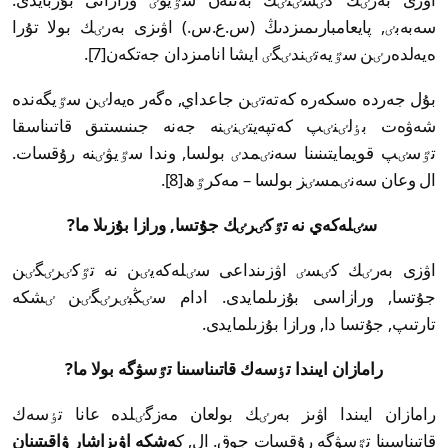
سەبەبٸ, پايعامبارىمىزدىڭ (س.ع.س.) اۋىزى بەرٸك بولا تۇرا
ەيەلدەرٸن سٷيەتٸندٸگٸ ايشا انامىزدان جەتكەن[7].
بۇل جەردە ەسكەرە كەتەتٸن جاعداي, ەگەر ەيەلٸن سٷيگەندە
شەۋەت بٶلٸنٸپ كەتپەيتٸنٸنە جەنە جىنىستىق قاتىناسقا
تٷسٸپ قويمايتىنىنا سەنٸمدٸ بولسا, وندا سٷيۋٸنە رۇقسات.
ال وعان سەنٸمسٸز بولسا – مەكرٷھ[8].
سٸلەكەي نە تٷكٸرٸك جۇتسا, ورازا بۇزىلا ما?
اۋزى بەرٸك كٸسٸ اۋزىنداعى سٸلەكەيٸن نە تٷكٸرٸگٸن
جۇتسا, ورازاسى بۇزىلمايدى. ادام سٸڭبٸرٸگٸن ٸشكە
تارتىپ, جۇتسا دا, ورازا بۇزىلمايدى.
رامازان ايىندا تٶسەك قاتىناسىنا تٷسۋگە بولا ما?
رامازان ايىندا اۋىز بەرٸك بولعان مەزگٸلدە عانا تٶسەك
قاتىناسىنا تٷسۋگە رۇقسات جوق. ال, ك
ەشكە اۋىزاشار ۋاقىتىنان