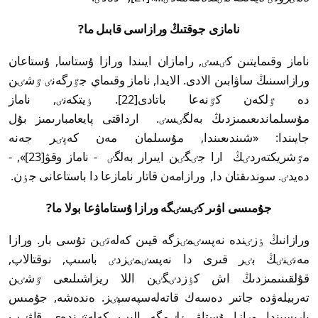
نامازى جوقتىڭ ورازاسى قابىل ما?
ناماز وقىمايتىن كٸسٸ, رامازان ايىندا ورازا ۇستاسا, ۇستاعان
ورازاسىنىڭ ساۋابىن الادى. الايدا, ناماز وقىماي جٷرگەنٸ ٷشٸن
دە ٷلكەن كٷنەعا باتادى[22]. ٶيتكەنٸ, ناماز
مۇسىلماندىعىمىزدىڭ بەلگٸسٸ. ارداقتى پايعامبارىمىز بۇل
جايىندا: «شىندىعىندا, مۇسىلمان مەن كەپٸر جەنە
مٷشريكتەردٸڭ ارا جٸگٸن ايىرار بەلگٸ - ناماز وقۋ[23]», -
دەيدٸ. سوندىقتان دا, ورازامەن قاتار نامازعا دا باستاعانى جٶن.
جۇمىسى اۋىر كٸسٸگە ورازا ۇستاماۋعا بولا ما?
ورازانىڭ ٶزٸندە نەپسٸمٸزگە قيىن كەلەتٸن تۇسى بار. ورازا
مەنٸنٸڭ بٸر قىرى دا نەپسٸمٸزدٸ باسىپ, نوقتالاپ,
قۇلقىنىمىزدىڭ اش كٶزدٸگٸن اللا ريزاشىلىعى ٷشٸن
تەربيلەۋدە جاتىر دەسەك قاتەلەسپەسپٸز. ەندەشە, جۇمىس
بارىسىندا ورازا ۇستاۋ ٶلٸمگە الىپ كەلەتٸندەي قاۋٸپ