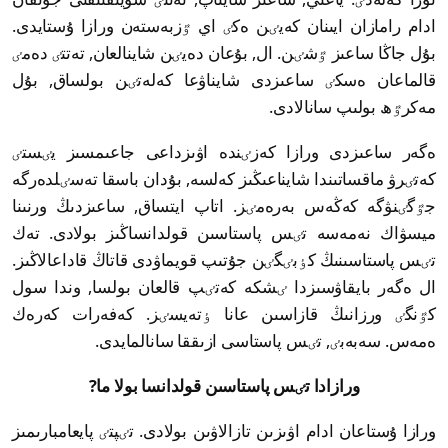
ادام رامازان ايىنان كەيٸن ەكٸ اي ٷزبەستەن ورازا ۇستايدى.
بۇل جاڭا ساعىز ٷشٸن. ال, بۇعان دەيٸن شاينالعان, تەتتٸ دەمٸ
قالماعان ەسكٸ ساعىزدى شايناۋعا كەلەتٸن بولساق, بۇل
مەكرٷھ بولىپ سانالادى.
ەگەر ساعىزدى ورازا كەزٸندە اۋىزداعى جاعىمسىز يٸستٸ
كەتٸرۋ ماقساتىندا شايناعىڭىز كەلسە, بۇدان باسقا تەسٸلدەرگە
جٷگٸنۋگە كەڭەس بەرەمٸز. اتاپ ايتساق, ساعىزدىڭ ورنىنا
ميسۋاك نەمەسە تٸس پاستاسىن قولدانساڭىز بولادى. تەك
تٸس پاستاسىنىڭ كٶبٸگٸن جۇتىپ قويماۋدى قاتاڭ قاداعالاڭىز.
ال ەگەر بايقاۋسىزدا ٸشكە كەتٸپ قالعان بولسا, وندا سول
كٷنگٸ ورزانىڭ قازاسىن عانا ٶتەيسٸز. كەفەرات كەرەك
ەمەس. سەبەبٸ, تٸس پاستاسى ازىققا سانالمايدى.
ورازادا تٸس پاستاسىن قولدانسا بولا ما?
ورازا ۇستاعان ادام اۋىزىن تازالاۋىن بولادى. تٸپتٸ پايعامبارىمىز