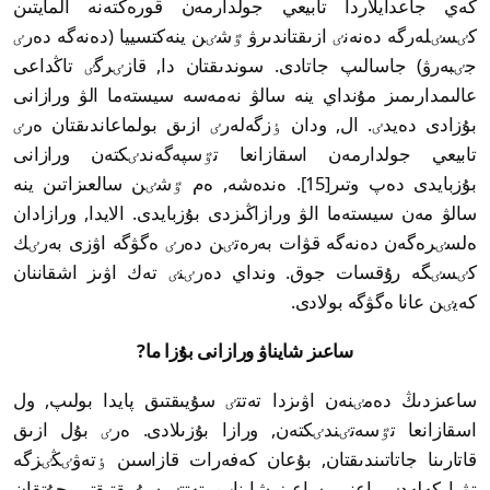
كەي جاعدايلاردا تابيعي جولدارمەن قورەكتەنە المايتىن
كٸسٸلەرگە دەنەنٸ ازىقتاندىرۋ ٷشٸن ينەكتسييا (دەنەگە دەرٸ
جٸبەرۋ) جاسالىپ جاتادى. سوندىقتان دا, قازٸرگٸ تاڭداعى
عالىمدارىمىز مۇنداي ينە سالۋ نەمەسە سيستەما الۋ ورازانى
بۇزادى دەيدٸ. ال, ودان ٶزگەلەرٸ ازىق بولماعاندىقتان ەرٸ
تابيعي جولدارمەن اسقازانعا تٷسپەگەندٸكتەن ورازانى
بۇزبايدى دەپ وتىر[15]. ەندەشە, ەم ٷشٸن سالعىزاتىن ينە
سالۋ مەن سيستەما الۋ ورازاڭىزدى بۇزبايدى. الايدا, ورازادان
ەلسٸرەگەن دەنەگە قۋات بەرەتٸن دەرٸ ەگۋگە اۋزى بەرٸك
كٸسٸگە رۇقسات جوق. ونداي دەرٸنٸ تەك اۋىز اشقاننان
كەيٸن عانا ەگۋگە بولادى.
ساعىز شايناۋ ورازانى بۇزا ما?
ساعىزدىڭ دەمٸنەن اۋىزدا تەتتٸ سۇيىقتىق پايدا بولىپ, ول
اسقازانعا تٷسەتٸندٸكتەن, ورازا بۇزىلادى. ەرٸ بۇل ازىق
قاتارىنا جاتاتىندىقتان, بۇعان كەفەرات قازاسىن ٶتەۋٸڭٸزگە
تۋرا كەلەدٸ. ياعني, ساعىز شايناپ, تەتتٸ سۇيىقتىقتى جۇتقان