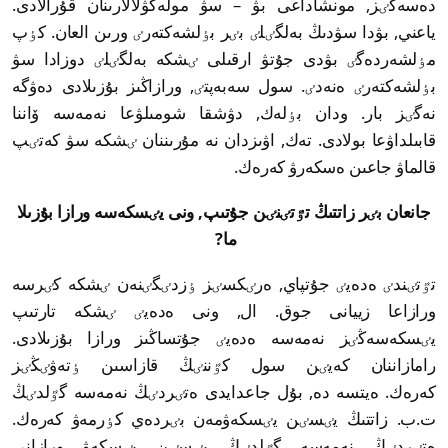
دەسەڭٸز, مونشاداعى بۋ – سۋ مولەكۋلالارىنان قۇرالادى.
ياعني, بۋدا سۋدىڭ بەلگٸلٸ بٸر بٶلشەكتەرٸ ورىن العان. كٶپ
مٶلشەردەگٸ بۋدى جۇتۋ ارقىلى ٸشكە بەلگٸلٸ دوزادا سۋ
بٶلشەكتەرٸ ەنەدٸ. سول سەبەپتٸ, ورازاڭىز بۇزىلادى دەۋگە
نەگٸز بار. ودان بٶلەك, دۋشقا شومىلۋعا نەمەسە ۆاننا
قابىلداۋعا بولادى. تەك, اۋىزدان نە مۇرىننان ٸشكە سۋ كەتٸپ
قالماۋ جاعىن ەسكەرۋ كەرەك.
جانعان بٸر زاتتىڭ تٷتٸنٸن جۇتىپ, ونى يٸسكەسە ورازا بۇزىلا
ما?
تٷتٸندٸ ەدەيٸ جۇتپاي, ەرٸكسٸز ٶزدٸگٸنەن ٸشكە كٸرسە
ورازاعا زييانى جوق. ال, ونى ەدەيٸ ٸشكە تارتىپ
يٸسكەسەڭٸز نەمەسە ەدەيٸ جۇتساڭىز ورازا بۇزىلادى.
رامازاننان كەيٸن سول كٷننٸڭ قازاسىن ٶتەۋٸڭٸز
كەرەك. ەيتسە دە, بۇل جاعدايدى ەتٸردٸڭ نەمەسە گٷلدٸڭ
ت.ب. زاتتىڭ يٸسٸن يٸسكەۋمەن بٸردەي كٶرمەۋ كەرەك.
ەتٸردٸڭ نەمەسە گٷلدٸڭ يٸسٸن يٸسكەۋ ورازانى