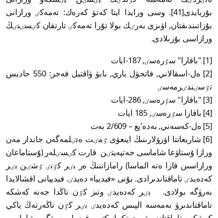
بۇزبايدى[41]. وسى ورايدا ايتا كەتۋ كەرەك: تەمەكٸ ورازانى
بۇزاتىندىقتان, اۋىزى بەرٸك بولا تۇرا تەمەكٸ تارتقان كٸسٸنٸڭ
ورازاسى بۇزىلادى.
[1] "باقارا" سٷرەسٸ, 187-ايات
[2] ەل-اسقالاني, فاتحۋل باري, بابۋ ۋاقتيل فەجر: 550 حاديس
تٷسٸندٸرمەسٸ
[3] "باقارا" سٷرەسٸ, 286-ايات
[4] باقارا سٷرەسٸ, 185 ايات
[5] ەل-كەسەني, بەدە’يع – 2/609 بەت
[6] شاريعاتتا اۋرۋلارىنىڭ ايىعۋى ٷمٸت ەتٸلمەگەن جاندار مەن
ورازا ۇستاۋعا شاماسى جەتپەيتٸن قارت كٸسٸلەر (ۇستاماعان
ورازاسىن قازا ەتە الماسا) رامازاننىڭ ەر بٸر كٷنٸ ٷشٸن بٸر
كەدەيدٸ تاماقتاندىرادى. بۇنى «فيدييا» دەيدٸ. فيدييانى اقشالايدا
بەرۋگە بولادى. بٸر كەدەيدٸ وتىز كٷن تاڭدا جەنە كەشكە
تاماقتاندىرۋ نەمەسە الپىس كەدەيدٸ بٸر كٷن تاڭەرتەڭ ياكي
كەشكە تاماقتاندىرۋ جەتكٸلٸكتٸ. فيدييا بەرۋگە شاماسى