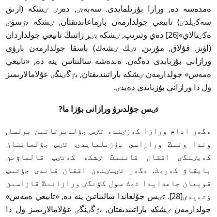
ەمدەسە دە, ورازا بۇزىلمايدى. سەبەبٸ, دەرٸ ٸشكە (ازىق
سەكٸلدٸ) تابيعي جولدارمەن بارماعاندىقتان, ٸشكە تٷسۋٸ
ەكٸتالاي»[26] دەي وتىرىپ, ٸشكە بٸر زاتتىڭ تابيعي جولداردان
(اۋىز, قۇلاق, مۇرىن, تٸك ٸشەك) باسقا جولدارمەن بارۋى
ورازانى بۇزبايدى دەگەن. ەندەشە سالىناتىن ينە دە, «تابيعي
ەمەس» جولدارمەن ٸشكە باراتىندىقتان, بٷگٸنگٸ عۇلامالارىمىز
ول دا ورازانى بۇزبايدى دەيدٸ.
تٸس جۇلدىرۋ ورازانى بۇزا ما?
ەگەر ادام ورازا كەزٸندە تٸس جۇلدىرتاتىن بولسا,
وندا ونىڭ ورازاسى بۇزىلمايدى. تٸس جۇلعاننان
كەيٸنگٸ اققان قاننىڭ ٸشكە كەتٸپ قالماۋىن
بايقاۋ كەرەك. ەگەر تٸسٸنەن اققان قاندى جۇتىپ
قويعان جاعدايدا تەك سول كٷنگٸ ورازانىڭ قازاسىن
ٶتەيدٸ[28]. تٸس جۇلعاندا سالىناتىن ينە دە, «تابيعي ەمەس»
جولدارمەن ٸشكە باراتىندىقتان, بٷگٸنگٸ عۇلامالارىمىز ول دا