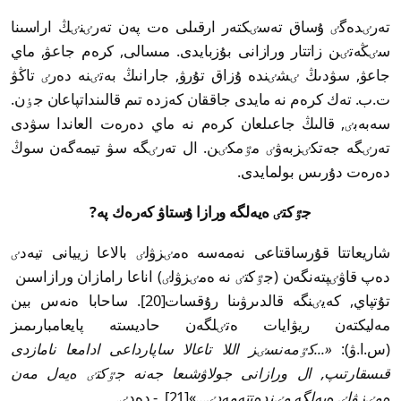
تەرٸدەگٸ ۇساق تەسٸكتەر ارقىلى ەت پەن تەرٸنٸڭ اراسىنا
سٸڭەتٸن زاتتار ورازانى بۇزبايدى. مىسالى, كرەم جاعۋ, ماي
جاعۋ, سۋدىڭ ٸشٸندە ۇزاق تۇرۋ, جارانىڭ بەتٸنە دەرٸ تاڭۋ
ت.ب. تەك كرەم نە مايدى جاققان كەزدە تىم قالىنداتپاعان جٶن.
سەبەبٸ, قالىڭ جاعىلعان كرەم نە ماي دەرەت العاندا سۋدى
تەرٸگە جەتكٸزبەۋٸ مٷمكٸن. ال تەرٸگە سۋ تيمەگەن سوڭ
دەرەت دۇرىس بولمايدى.
جٷكتٸ ەيەلگە ورازا ۇستاۋ كەرەك پە?
شاريعاتتا قۇرساقتاعى نەمەسە ەمٸزۋلٸ بالاعا زييانى تيەدٸ
دەپ قاۋٸپتەنگەن (جٷكتٸ نە ەمٸزۋلٸ) اناعا رامازان ورازاسىن
تۇتپاي, كەيٸنگە قالدىرۋىنا رۇقسات[20]. ساحابا ەنەس بين
مەليكتەن ريۋايات ەتٸلگەن حاديستە پايعامبارىمىز
(س.ا.ۋ):
«...كٷمەنسٸز اللا تاعالا ساپارداعى ادامعا نامازدى
قىسقارتىپ, ال ورازانى جولاۋشىعا جەنە جٷكتٸ ەيەل مەن
ەمٸزۋلٸ ەيەلگە مٸندەتتەمەدٸ...
»[21], - دەدٸ.