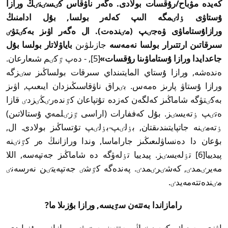
كەيدە مۋباح/رۇقسات بولادى. ەگەر ناۋقاس كٸسٸنٸڭ ورازا
ۇستاۋى ٶلٸمگە الىپ كەلەر بولسا, بۇل ادامنىڭ
ورازا
ۇستاماۋى ۋەجٸپ (مٸندەت). ال ەگەر اۋىز بەكٸتۋٸ
سىرقاتىن ارتتىرار بولسا نەمەسە
جازىلۋىن
باياۋلاتار بولسا بۇل
جاعدايدا ورازا ۇستاماۋىنا رۇقسات»
[5], - دەپ ٷكٸم شىعارعان.
ەندەشە, ورازا ۇستاي المايتىنداي سىرقات بولساڭىز سٸزگە
ورازا ۇستاۋ پارىز ەمەس. بٸراق ناۋقاسىڭىزدان ايىعىپ, اۋىز
بەكٸتۋگە شاماڭىز كەلگەن كەزدە تۇتپاعان كٷندەرٸڭٸزدٸ قازا
ەتٸپ ٶتەيسٸز. بۇل كەففارات (اراسى ٷزٸلمەي ۇستالاتىن)
ٶتەمٸنە جاتپايتىندىقتان, بٶلٸپ-بٶلٸپ تۇتساڭىز بولادى. ال,
بۇعان دا دەنساۋلىعىڭىز جاراماسا, وندا ورازانىڭ ەر كٷنٸنە
پيدييا[6] تٶلەيسٸز. پيدييا تٶلەۋگە دە شاماڭىز جەتپەسە, اللا
مەيرٸمدٸ, كەشٸرٸمدٸ. پەندەگە كٷشٸ جەتپەيتٸن نەرسەنٸ
مٸندەتتەمەيدٸ.
رامازاندا بەتتەن سٷيسە, ورازا بۇزىلا ما?
اۋزى بەرٸك كٸسٸنٸڭ بەتتەن سٷيۋٸ ورازانى بۇزبايدى.