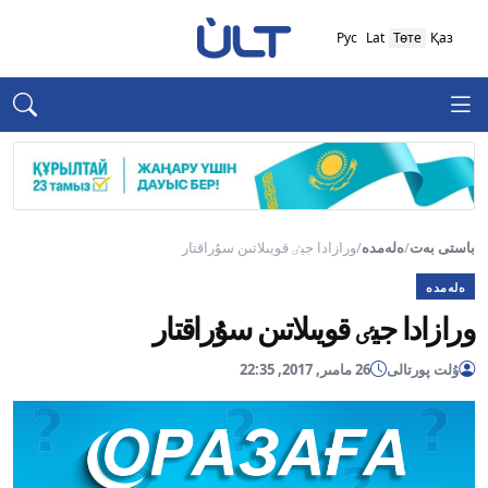
Рус
Lat
Төте
Қаз
باستى بەت
/
ەلەمدە
/
ورازادا جيٸ قويىلاتىن سۇراقتار
ەلەمدە
ورازادا جيٸ قويىلاتىن سۇراقتار
ۇلت پورتالى
26 مامىر, 2017, 22:35