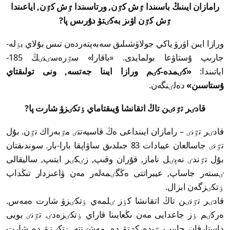
رامازان ايىنىڭ باسىندا ٷش كٷن, ورتاسىندا ٷش كٷن, اياعىندا
ٷش كٷن اۋىز بەكٸتۋ دۇرىس پا?
ورازا ايىن اۋرۋ ياكي جولاۋشىلىق سەبەپتەردەن تىس بۇلاي بٶلە-
جارىپ ۇستاۋعا بولمايدى. «باقارا» سٷرەسٸنٸڭ 185-
اياتىندا:
«كٸمدە-كٸم ورازا ايىنا جەتسە, ونى تولىقتاي
ۇستاسىن»
دەلٸنگەن.
قادٸر تٷنٸن تاڭ اتقانشا ۇيىقتاماي ٶتكٸزۋ شارت پا?
قادٸر تٷنٸ – رامازان ايىنداعى ەڭ قاسيەتتٸ مٷبەراك تٷن. بۇل
تٷنٸ جاسالعان عيبادات 83 جىلدىق ساۋاپقا بارا-بار. سوندىقتان
بۇل تٷندٸ نەپٸل ناماز, قۇران وقىپ, زٸكٸر ايتىپ, ساليقالى
ٸستەر جاساپ, عيبراتتى ەڭگٸمەلەر مەن ۋاعىزدار تىڭداپ
ٶتكٸزگەن ابزال.
قادٸر تٷنٸن تاڭ اتقانشا كٶز ٸلمەي ٶتكٸزۋ شارت ەمەس.
ەركٸم ٶز جاعدايى مەن ىڭعايىنا قاراي ٶتكٸزەدٸ. تٷنٸ بويى
داستارقان جايىپ ٷيدە كٷتۋ دە, مەشٸتتە ٶتكٸزۋ دە شارت