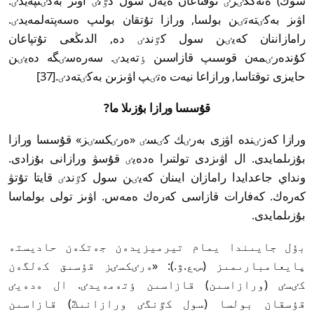
سوڭ) ەتەككٸرٸ توقتاعان ەيەل سول كٷنٸ اۋىز بەكٸتپەيدٸ.
اۋىز بەكٸتەتٸن بولسا, ورازا تۇتقان بولىپ ەسەپتەلمەيدٸ.
رامازاننان كەيٸن سول كٷندٸ دە, الدىڭعى تۇتپاعان
كۇندەرٸمەن قوسىپ قازاسىن ٶتەيدٸ. سەرەسٸگە دەيٸن
حايىزى توقتاسا, ورازاعا نيەت ەتٸپ اۋىزىن بەكٸتەدٸ.[37]
قۇسسا ورازا بۇزىلا ما?
ورازا كەزٸندە اۋزى بەرٸك كٸسٸ «ەرٸكسٸز» قۇسسا ورازا
بۇزىلمايدى. ال اۋىزدى تولتىرا ەدەيٸ قۇسۋ ورازانى بۇزادى.
ونداي جاعدايدا رامازان ايىنان كەيٸن سول كٷندٸ قايتا تۇتۋ
كەرەك. كەفارات قازاسى كەرەك ەمەس. اۋىز تولى بولماسا
بۇزىلمايدى.
بۇل جايىندا يمام تيرميزيدەن جەتكەن حاديستە
پايعامبارىمىز (س.ع.ۋ.): «ەرٸكسٸز قۇسىق كەلگەن
كٸسٸ (ورازاسىن) قازاسىن ٶتەمەيدٸ. ال ەدەيٸ
قۇسقان بولسا (سول كٷنگٸ ورازانىڭ) قازاسىن