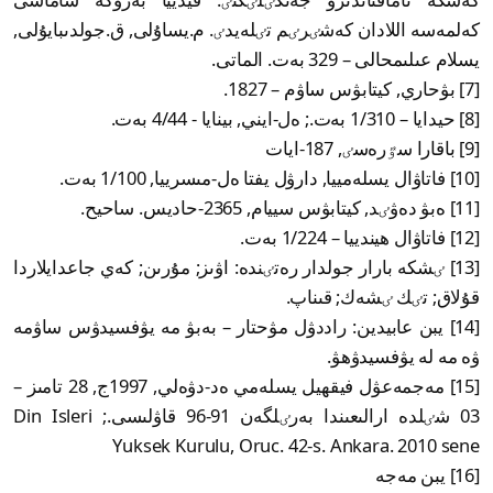
كەلمەسە اللادان كەشٸرٸم تٸلەيدٸ. م.يساۇلى, ق.جولدىبايۇلى,
يسلام عىلىمحالى – 329 بەت. الماتى.
[7] بۋحاري, كيتابۋس ساۋم – 1827.
[8] حيدايا – 1/310 بەت.; ەل-ايني, بينايا - 4/44 بەت.
[9] باقارا سٷرەسٸ, 187-ايات
[10] فاتاۋال يسلەمييا, دارۋل يفتا ەل-مىسرييا, 1/100 بەت.
[11] ەبۋ دەۋٸد, كيتابۋس سييام, 2365-حاديس. ساحيح.
[12] فاتاۋال ھيندييا – 1/224 بەت.
[13] ٸشكە بارار جولدار رەتٸندە: اۋىز; مۇرىن; كەي جاعدايلاردا
قۇلاق; تٸك ٸشەك; قىناپ.
[14] يبن عابيدين: راددۋل مۋحتار – بەبۋ مە يۋفسيدۋس ساۋمە
ۋە مە لە يۋفسيدۋھۋ.
[15] مەجمەعۋل فيقھيل يسلەمي ەد-دۋەلي, 1997ج, 28 تامىز –
03 شٸلدە ارالىعىندا بەرٸلگەن 91-96 قاۋلىسى.; Din Isleri
Yuksek Kurulu, Oruc. 42-s. Ankara. 2010 sene
[16] يبن مەجە