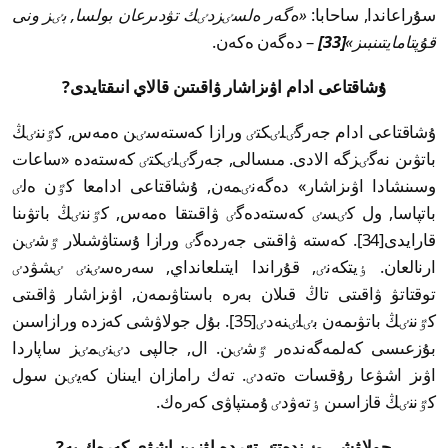
سۇراعاندا, ساحابا:
«ەگەر ەلسٸزدٸك تۋدىرعان بولسا, بٸز ونى
قۇپتامايتىنبىز»
[33]
– دەگەن ەكەن.
ۇشاقتاعى ادام اۋىزاشار ۋاقىتىن قالاي انىقتايدى?
ۇشاقتاعى ادام جەرگٸلٸكتٸ ورازا كەستەسٸن ەمەس, كٷننٸڭ
باتۋىن نەگٸزگە الادى. مىسالى, جەرگٸلٸكتٸ كەستەدە «ساعات
وسىنشادا اۋىزاشار» دەگەنٸمەن, ۇشاقتاعى ادامعا كٷن ەلٸ
باتپاسا, ول كٸسٸ كەستەدەگٸ ۋاقىتقا ەمەس, كٷننٸڭ باتۋىنا
قارايدى[34]. كەستە ۋاقىتى جەردەگٸ ورازا ۇستاۋشىلار ٷشٸن
ارنالعان. ٶيتكەنٸ, قۇراندا ايتىلعانداي, سەرەسٸنٸ ٸشۋدٸ
توقتاتۋ ۋاقىتى تاڭ قىلان بەرە باستاۋىمەن, اۋىزاشار ۋاقىتى
كٷننٸڭ باتۋىمەن بٸلٸنەدٸ[35]. بۇل جولاۋشى كەزدە ورازاسىن
بۇزعىسى كەلمەگەندەر ٷشٸن. ال, جالپى دٸنٸمٸز ساپاردا
اۋىز اشۋعا رۇقسات ەتەدٸ. تەك رامازان ايىنان كەيٸن سول
كٷننٸڭ قازاسىن ٶتەۋدٸ ۇمىتپاۋى كەرەك.
جولاۋشى مٸندەتتٸ تٷردە اۋزىن اشۋى كەرەك پە?