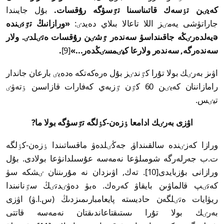
كەيٸن تٶسەك قاتىناسىنا تٷسۋگە رۇقسات.
بۇل جايىندا
جاراتۋشى يەمٸز اللا تاعالا بىلاي دەيدٸ:
«ورازانىڭ تٷنٸندە
əيەلدەرٸڭە جاقىنداسۋ سەندەر ٷشٸن رۇقسات ەتٸلدٸ. ولار
سەندەرگە, سەندەر ولارعا كيٸمسٸڭدەر...»
[9]
.
اۋىز بەرٸك بولا تۇرا كٷندٸز بۇل ەرەكەتكە ەدەيٸ بارعان جاندار
رامازاننان كەيٸن 60 كٷن ٷزبەي كەفارات قازاسىن ٶتەۋٸ
تيٸس.
اۋزى بەرٸك ادامعا ٶزەن-كٶلگە تٷسۋگە بولا ما?
ورازا كەزٸندە سالقىنداۋ, جەڭٸلدەۋ ماقساتىندا ٶزەن-كٶلگە
ت.ب جەرلەرگە شومىلۋعا نەمەسە عۇسىلدانۋعا بولادى. بۇل
ورازانى بۇزبايدى[10]. تەك, اۋىزدان نە مۇرىننان ٸشكە سۋ
كەتٸپ قالماۋىن بايقاۋ كەرەك. ەبۋ دەۋٸدتٸڭ سٷنانىندا
ريۋايات ەتٸلگەن حاديستە پايعامبارىمىزدىڭ (س.ا.ۋ) اۋزى
بەرٸك بولا تۇرا ىستىقتاعاندىقتان نەمەسە قاتتى