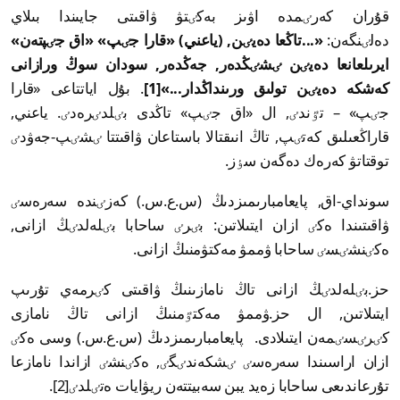
قۇران كەرٸمدە اۋىز بەكٸتۋ ۋاقىتى جايىندا بىلاي
دەلٸنگەن:
«...تاڭعا دەيٸن, (ياعني) «قارا جٸپ» «اق جٸپتەن»
ايرىلعانعا دەيٸن ٸشٸڭدەر, جەڭدەر, سودان سوڭ ورازانى
كەشكە دەيٸن تولىق ورىنداڭدار...»
[1]
. بۇل اياتتاعى «قارا
جٸپ» – تٷندٸ, ال «اق جٸپ» تاڭدى بٸلدٸرەدٸ. ياعني,
قاراڭعىلىق كەتٸپ, تاڭ انىقتالا باستاعان ۋاقىتتا ٸشٸپ-جەۋدٸ
توقتاتۋ كەرەك دەگەن سٶز.
سونداي-اق, پايعامبارىمىزدىڭ (س.ع.س.) كەزٸندە سەرەسٸ
ۋاقىتىندا ەكٸ ازان ايتىلاتىن: بٸرٸ ساحابا بٸلەلدٸڭ ازانى,
ەكٸنشٸسٸ ساحابا ۋممۋ مەكتۋمنىڭ ازانى.
حز.بٸلەلدٸڭ ازانى تاڭ نامازىنىڭ ۋاقىتى كٸرمەي تۇرىپ
ايتىلاتىن, ال حز.ۋممۋ مەكتٷمنىڭ ازانى تاڭ نامازى
كٸرٸسٸمەن ايتىلادى. پايعامبارىمىزدىڭ (س.ع.س.) وسى ەكٸ
ازان اراسىندا سەرەسٸ ٸشكەندٸگٸ, ەكٸنشٸ ازاندا نامازعا
تۇرعاندىعى ساحابا زەيد يبن سەبيتتەن ريۋايات ەتٸلدٸ[2].