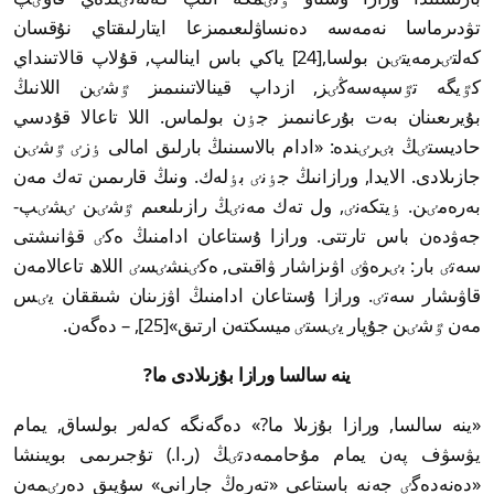
تۋدىرماسا نەمەسە دەنساۋلىعىمىزعا ايتارلىقتاي نۇقسان
كەلتٸرمەيتٸن بولسا,[24] ياكي باس اينالىپ, قۇلاپ قالاتىنداي
كٷيگە تٷسپەسەڭٸز, ازداپ قينالاتىنىمىز ٷشٸن اللانىڭ
بۇيرىعىنان بەت بۇرعانىمىز جٶن بولماس. اللا تاعالا قۇدسي
حاديستٸڭ بٸرٸندە: «ادام بالاسىنىڭ بارلىق امالى ٶزٸ ٷشٸن
جازىلادى. الايدا, ورازانىڭ جٶنٸ بٶلەك. ونىڭ قارىمىن تەك مەن
بەرەمٸن. ٶيتكەنٸ, ول تەك مەنٸڭ رازىلىعىم ٷشٸن ٸشٸپ-
جەۋدەن باس تارتتى. ورازا ۇستاعان ادامنىڭ ەكٸ قۋانىشتى
سەتٸ بار: بٸرەۋٸ اۋىزاشار ۋاقىتى, ەكٸنشٸسٸ اللاھ تاعالامەن
قاۋىشار سەتٸ. ورازا ۇستاعان ادامنىڭ اۋزىنان شىققان يٸس
مەن ٷشٸن جۇپار يٸستٸ ميسكتەن ارتىق»[25], – دەگەن.
ينە سالسا ورازا بۇزىلادى ما?
«ينە سالسا, ورازا بۇزىلا ما?» دەگەنگە كەلەر بولساق, يمام
يۋسۋف پەن يمام مۇحاممەدتٸڭ (ر.ا.) تۇجىرىمى بويىنشا
«دەنەدەگٸ جەنە باستاعى «تەرەڭ جارانى» سۇيىق دەرٸمەن