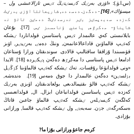
(س.ا.ۋ.):
«اۋزى بەرٸك كٸسٸنٸڭ تٸس تازالاعىشى ول –
ميسۋاك»,
[16]
- دەگەن. دەسە دە, شاريعاتتا اۋزى بەرٸك
كەزدە سەبەپسٸز بٸر نەرسەنٸڭ دەمٸن تاتۋ نە
شايناۋ- مەكرٷھ, ياعني ۇنامسىز ٸس [17]. بۇعان
بايلانىستى كەي عالىمدار تٸس پاستاسىن قولداناردا ٸشكە
كەتٸپ قالماۋىن قاداعالاعانمەن, ونىڭ دەمٸ, بەرٸبٸر, اۋىز
قۋىسىندا ۇزاققا ساقتالىپ قالادى. سوندىقتان ورازا ۇستاعان
ادامعا تٸس پاستاسى دا مەكرٷھ دەگەن پٸكٸردە [18]. الايدا
«ونى قولدانۋعا رۇقسات. تەك ٸشكە كەتٸپ قالماۋىنا كٶڭٸل
بٶلسٸن» دەگەن عالىمدار دا جوق ەمەس [19]. ەندەشە,
ٸشكە كەتٸپ قالۋ ىقتيمالدىعى بولعاندىقتان, اۋىزى بەرٸك
كەزدە تٸس پاستاسىن قولدانباعان ابزال. ال, قولدانعىسى
كەلگەن كٸسٸلەر, ٸشكە كەتٸپ قالماۋ جاعىن قاتاڭ
ەسكەرگەنٸ جٶن. سەبەبٸ, ول ٸشكە كەتٸپ قالسا, ورازانى
بۇزادى.
كرەم جاعۋ ورازانى بۇزا ما?