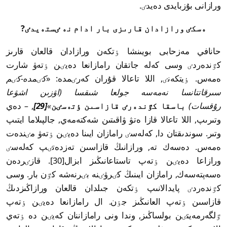
ورازانى بۇزبايدى دەيدٸ.
ەسكٸ ورازادان قارىزى بار ادام نە ٸستەيدٸ?
حانافي مەزحابى بويىنشا ٶتكەن ورازادان قالعان قارىز
كٷندەردٸ وسى كەلە جاتقان رامازانعا دەيٸن ٶتەۋ شارت
ەمەس. ٶيتكەنٸ, اللا تاعالا قۇران كەرٸمدە: «
كٸمدە-كٸم
سىرقاتتانسا نەمەسە جولعا شىقسا (اۋزىن اشۋعا
رۇقسات)
باسقا كٷندەرٸ قازاسىن ٶتەسٸن
»
[29]
,
–
دەي
وتىرىپ, اللا تاعالا قازا ەتۋ ۋاقىتىن شەكتەمەي, جالپىلاما ايتىپ
وتىر. سوندىقتان دا, كەلەسٸ رامازان ايىنا دەيٸن ٶتەۋ مٸندەت
ەمەس. دەسەك تە, ورازانىڭ قازاسىن تەزدەتٸپ كەلەسٸ
ورازاعا دەيٸن ٶتەپ تاستاعانىڭىز ابزال[30]. قازٸردەن
ەسەپتەسەك, رامازان ايىنىڭ كٸرۋٸنە بٸرنەشە كٷن بار. وسى
كٷندەردٸ پايدالانىپ ٶتكەن جىلدان قالعان ورازاڭىزدىڭ
قازاسىن ٶتەپ العانىڭىز جٶن. ال رامازانعا دەيٸن ٶتەپ
ٷلگەرمەيتٸن بولساڭىز, وندا ونى رامازاننان كەيٸن دە ٶتەي