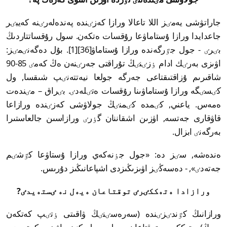
جاراتۋشى يەمٸز اللا تاعالا ورازا كەزٸندە پەندەلەرٸنە كەيبٸر
جاعدايدا ورازا ۇستاماۋعا رۇقسات ەتكەن. سول رۇقساتتاردىڭ
بٸرٸ - جول جٷرگەندە ورازا ۇستاماۋ[36][1]. بۇل دەگەنٸمٸز:
اۋىزى بەرٸك ادام ٶزٸنٸڭ تۇراقتى جەرٸنەن ەڭ كەمٸ 85-90
شاقىرىم ۇزاقتىقتاعى جەرگە جولعا نيەتتەنٸپ شىقسا, ول
كٸسٸگە ورازا ۇستاماۋىنا رۇقسات ەتٸلەدٸ. بٸراق – مٸندەت
ەمەس. ياعني, كٸمدە كٸمنٸڭ جولاۋشى كەزٸندە ورازاعا
قاۋقارى جەتسە, اۋزىن اشقاننان گٶرٸ ورازاسىن جالعاستىرا
بەرگەنٸ ابزال.
ەندەشە, سٸز دە: «جول جٶنەكەي ورازا ۇستاۋعا كٷشٸم
جەتەدٸ», - دەسەڭٸز اۋىزىڭىزدى اشپاعانىڭىز دۇرىس.
ورازادا ەتەككٸرٸ توقتاعان ەيەل نە ٸستەيدٸ?
ورازانىڭ كٷندٸزٸندە (سەرەسٸنٸڭ ۋاقىتى ٶتٸپ كەتكەن