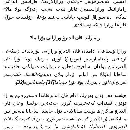
الاسىز. كەيبٸرەۋلەر «ٶتكەن ورازالاردىڭ قازاسىن الداعى
رامازاننىڭ ورازاسىمەن قاتار نيەت ەتٸپ ٶتەۋگە بولا ما?»
دەگەن دە سۇراق قويىپ جاتادى. دٸندە بۇعان رۇقسات جوق.
قازاعا ورازا جەكە ۇستالادى.
رامازاندا قان الدىرۋ ورازانى بۇزا ما?
ورازا ۇستاعان ادامنان قان الدىرۋ ورازانى بۇزبايدى. ٶيتكەنٸ,
ارداقتى پايعامبارىمىز (س.ع.ۋ) اۋزى بەرٸك بولا تۇرا قان
الدىرتاتىن بولعان. ساحيح بۋحاريدە ريۋايات ەتٸلگەن حاديستە
ساحابا ابدۋللا يبن ابباس (ر.ا.) بىلاي دەيدٸ:
«اللانىڭ ەلشٸسٸ
(س.ع.ۋ.) اۋزى بەرٸك بولا تۇرا حيجاما
[31]
جاساتاتىن»
[32]
.
ەيتسە دە, اۋزى بەرٸك ادام قان الدىرتقاندا ەلسٸرەپ, ورازا
تۇتۋى قيىنداپ كەتەتٸنٸنە كٶزٸ جەتەتٸن بولسا, وعان قان
الدىرۋ مەكرٷھ بولىپ سانالادى. بۇل جايىندا ساحابا ەنەس يبن
مەليكتەن (ر.ا.) بٸر كٸسٸ
: «سەندەر اۋزى بەرٸك كٸسٸگە قان
الدىرۋدى (حيجاما) قۇپتاماۋشى ما ەدٸڭٸزدەر?»
– دەپ