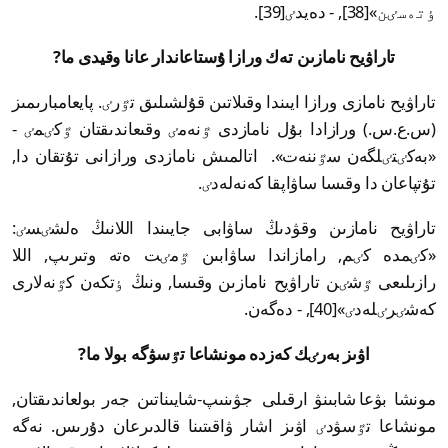
ٶتەسٸن»[38], - دەيدٸ[39].
تاراۋيح نامازىن تەك ورازا ۇستاعاندار عانا وقيدى ما?
تاراۋيح نامازى ورازا ايىندا وقىلاتىن قۇلشىلىق تٷرٸ. پايعامبارىمىز
(س.ع.س.) ورازادا بۇل نامازدى ٷنەمٸ وقىعاندىقتان ٷكٸمٸ -
«بەكٸتٸلگەن سٷننەت». اتالمىش نامازدى ورازانى تۇتقان دا,
تۇتپاعان دا وقىسا ساۋاپقا كەنەلەدٸ.
تاراۋيح نامازىن وقۋدىڭ ساۋابى جايىندا اللانىڭ ەلشٸسٸ:
«كٸمدە كٸم, رامازاندا ساۋابىن ٷمٸت ەتە وتىرىپ, اللا
رازىلىعى ٷشٸن تاراۋيح نامازىن وقىسا, ونىڭ ٶتكەن كٷنەلارى
كەشٸرٸلەدٸ»[40], - دەگەن.
اۋىز بەرٸك كەزدە مونشاعا تٷسۋگە بولا ما?
مونشا بۋعا شابىنۋ ارقىلى جۋىنىپ-شايىناتىن جەر بولعاندىقتان,
مونشاعا تٷسۋدٸ اۋىز اشار ۋاقىتىنا قالدىرعان دۇرىس. نەگە