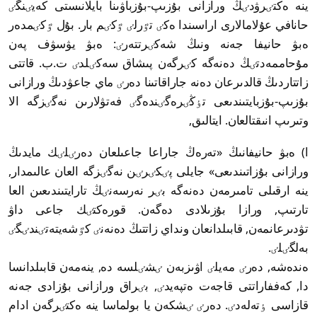
ينە ەكتٸرۋدٸڭ ورازانى بۇزىپ-بۇزباۋىنا بايلانىستى كەيٸنگٸ
حانافي عۇلامالارى اراسىندا ەكٸ تٷرلٸ ٷكٸم بار. بۇل ٷكٸمدەر
ەبۋ حانيفا جەنە ونىڭ شەكٸرتتەرٸ: ەبۋ يۋسۋف پەن
مۇحاممەدتٸڭ دەنەگە كٸرگەن پىشاق سەكٸلدٸ ت.ب. قاتتى
زاتتاردىڭ قالدىرعان دەنە جاراقاتىنا دەرٸ ماي جاعۋدىڭ ورازانى
بۇزىپ-بۇزبايتىندىعى تٶڭٸرەگٸندەگٸ فەتۋلارىن نەگٸزگە الا
وتىرىپ انىقتالعان. ايتالىق,
ا) ەبۋ حانيفانىڭ «تەرەڭ جاراعا جاعىلعان دەرٸلٸك مايدىڭ
ورازانى بۇزاتىندىعى» جايلى پٸكٸرٸن نەگٸزگە العان عالىمدار,
ينە ارقىلى تامىرمەن دەنەگە بٸر نەرسەنٸڭ تارايتىندىعىن العا
تارتىپ, ورازا بۇزىلادى دەگەن. قورەكتٸك جاعى داۋ
تۋدىرعانمەن, قابىلدانعان ونداي زاتتىڭ دەنەنٸ كٷشەيتەتٸندٸگٸ
بەلگٸلٸ.
ەندەشە, دەرٸ مەيلٸ اۋىزبەن ٸشٸلسە دە, ينەمەن قابىلدانسا
دا, كەففاراتتى قاجەت ەتپەيدٸ, بٸراق ورازانى بۇزادى جەنە
قازاسى ٶتەلەدٸ. دەرٸ ٸشكەن يا بولماسا ينە ەكتٸرگەن ادام