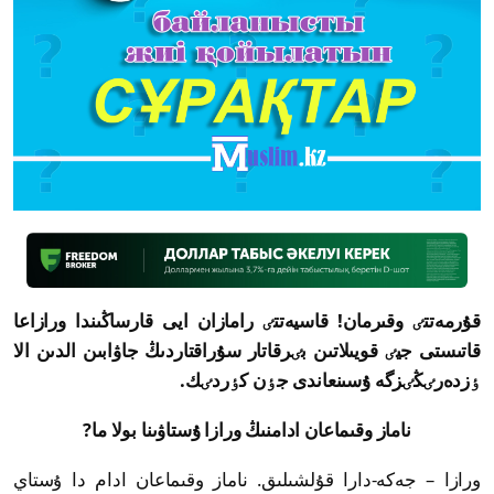
قۇرمەتتٸ وقىرمان! قاسيەتتٸ رامازان ايى قارساڭىندا ورازاعا
قاتىستى جيٸ قويىلاتىن بٸرقاتار سۇراقتاردىڭ جاۋابىن الدىن الا
ٶزدەرٸڭٸزگە ۇسىنعاندى جٶن كٶردٸك.
ناماز وقىماعان ادامنىڭ ورازا ۇستاۋىنا بولا ما?
ورازا – جەكە-دارا قۇلشىلىق. ناماز وقىماعان ادام دا ۇستاي