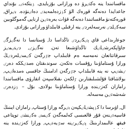
ماقساتىندا ينە ەكتٸرۋ دە ورازانى بۇزبايدى. ٶيتكەنٸ, بۇنداي
جاعدايدا دەنەگە قورەك الۋ كٶزدەلمەيدٸ دەلٸنۋدە. بٸراق,
قورەكتەنۋ ماقساتىندا دەنەگە قۋات بەرەتٸن ارنايى گەموگلوبين
سەكٸلدٸ نەرسەلەردٸ ينە ارقىلى قابىلداۋ ورازانى بۇزادى.
جوعارىداعى قاي پٸكٸردٸ تاڭداسا دا, ۇستانسا دا نەگٸزگٸ
جاۋاپكەرشٸلٸك تاڭداۋشىعا تەن. نەگٸزٸ, دٸنٸمٸز
سىرقاتتانعان نەمەسە ەم قابىلداپ جٷرگەن كٸسٸلەردٸڭ
ورازا ۇستاماۋىنا رۇقسات ەتكەن. سوندىقتان ەمدٸككە دەرٸ
ٸشٸپ نە ينە قابىلداپ جٷرگەن ادامنىڭ جاقسى ەمدەلٸپ,
بولاشاقتا قۇلشىلىقتارىن ٷلكەن ىقىلاسپەن اتقارۋى ماقساتىندا
رامازان كەزٸندە ورازا ۇستاماۋىنا بولادى. بۇل – ٶزدەرٸ
شەشەتٸن مەسەلە.
ال, اۋىرسا دا كٶپشٸلٸكپەن بٸرگە ورازا ۇستاپ, رامازان ايىنىڭ
قاسيەتٸنەن قۇر قالعىسى كەلمەگەن كٸسٸ ەكٸنشٸ توپتاعى
فيقھ عالىمدارىنىڭ پٸكٸرٸنە سٷيەنٸپ, ورازا كەزٸندە ينە