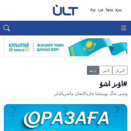
Рус
Lat
Төте
Қаз
كىرىل
لاتىن
تٶتە
#اۋىز اشۋ
وسى تەگ بويىنشا جاريالانعان ماتەريالدار.