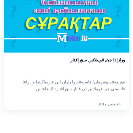
ورازادا جيٸ قويىلاتىن سۇراقتار
قۇرمەتتٸ وقىرمان! قاسيەتتٸ رامازان ايى قارساڭىندا ورازاعا
قاتىستى جيٸ قويىلاتىن بٸرقاتار سۇراقتاردىڭ جاۋابىن...
26 مامىر 2017