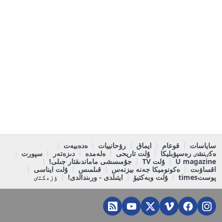
ساياسات
قوعام
ايماق
رۋحانييات
ەدەبيەت
ەكٸنشٸ رەسپۋبليكا
ۇلت تاريحى
ەلەمدە
دىزەتەر
سپورت
U magazine
ۇلت TV
جۇمىسشى ماماندىقتار جىلى!
اقساۋىت
ەكونوميكا جەنە بيزنەس
قىلمىس
ۇلت ايناسى
پوستtimes
ۇلت وبەكتيۆ
ايتىلدى - ورىندالدى!
ٶزەكتٸ