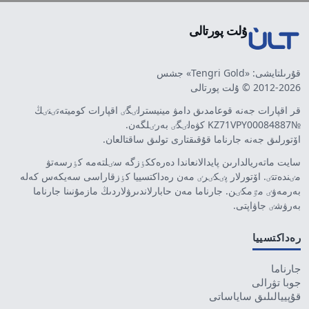
ۇلت پورتالى
قۇرىلتايشى: «Tengri Gold» جشس
2012-2026 © ۇلت پورتالى
قر اقپارات جەنە قوعامدىق دامۋ مينيسترلٸگٸ اقپارات كوميتەتٸنٸڭ
№KZ71VPY00084887 كۋەلٸگٸ بەرٸلگەن.
اۆتورلىق جەنە جارناما قۇقىقتارى تولىق ساقتالعان.
سايت ماتەريالدارىن پايدالانعاندا دەرەككٶزگە سٸلتەمە كٶرسەتۋ
مٸندەتتٸ. اۆتورلار پٸكٸرٸ مەن رەداكتسييا كٶزقاراسى سەيكەس كەلە
بەرمەۋٸ مٷمكٸن. جارناما مەن حابارلاندىرۋلاردىڭ مازمۇنىنا جارناما
بەرۋشٸ جاۋاپتى.
رەداكتسييا
جارناما
جوبا تۋرالى
قۇپييالىلىق ساياساتى