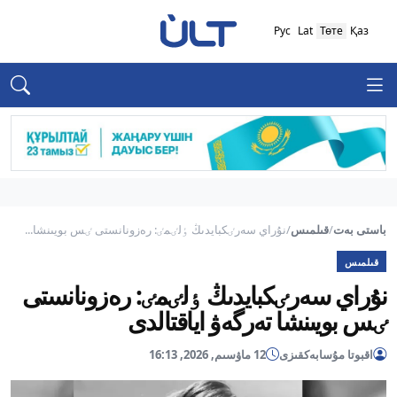
Рус
Lat
Төте
Қаз
باستى بەت
/
قىلمىس
/
نۇراي سەرٸكبايدىڭ ٶلٸمٸ: رەزونانستى ٸس بويىنشا...
قىلمىس
نۇراي سەرٸكبايدىڭ ٶلٸمٸ: رەزونانستى
ٸس بويىنشا تەرگەۋ اياقتالدى
اقبوتا مۇسابەكقىزى
12 ماۋسىم, 2026, 16:13