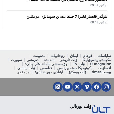
بٷگىن, 09:01
بلوگەر قايسار قامزا 7 جىلعا دەيٸن سوتتالۋى مٷمكٸن
بٷگىن, 08:48
ساياسات
قوعام
ايماق
رۋحانييات
ەدەبيەت
ەكٸنشٸ رەسپۋبليكا
ۇلت تاريحى
ەلەمدە
دىزەتەر
سپورت
U magazine
ۇلت TV
جۇمىسشى ماماندىقتار جىلى!
اقساۋىت
ەكونوميكا جەنە بيزنەس
قىلمىس
ۇلت ايناسى
پوستtimes
ۇلت وبەكتيۆ
ايتىلدى - ورىندالدى!
ٶزەكتٸ
ۇلت پورتالى