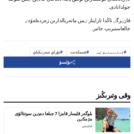
جولدانادى.
قازٸرگٸ تاڭدا تاراپتار ٸس ماتەريالدارىن زەردەلەۋدٸ
جالعاستىرىپ جاتىر.
قىلمىستىق ٸس
شىمكەنت
نۇراي سەرٸكباي
بۆلىسۋ
وقى وتىرىڭىز
بلوگەر قايسار قامزا 7 جىلعا دەيٸن سوتتالۋى
مٷمكٸن
قىلمىس