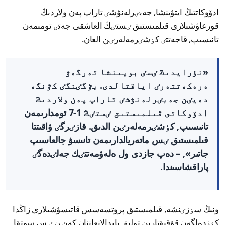
ادۆوكاتتىڭ ايتۋىنشا, جەبٸرلەنۋشٸ تاراپ پەن ولاردىڭ
قورعاۋشىلارى قىلمىستىق ٸستٸڭ العاشقى جەتٸ تومىمەن
تانىسىپ, قاجەتتٸ كٶشٸرمەلەرٸن العان.
«نۇرايدىڭ ٸسٸ بويىنشا تەرگەۋ
ەرەكەتتەرٸ اياقتالدى. بٷگٸنگٸ كٷنگە
دەيٸن جەبٸرلەنۋشٸ تاراپ پەن ولاردىڭ
ادۆوكاتى قىلمىستىق ٸستٸڭ 1-7 تومدارىمەن
تانىسىپ, كٶشٸرمەلەرٸن الدىق. قازٸرگٸ ۋاقىتتا
قىلمىستىق ٸس ماتەريالدارىمەن تانىسۋ جالعاسىپ
جاتىر», – دەپ جازدى ول ەلەۋمەتتٸك جەلٸدەگٸ
پاراقشاسىندا.
ونىڭ سٶزٸنشە, قىلمىستىق پروتسەسس قاتىسۋشىلارى زاڭدا
كٶزدەلگەن قۇقىقتارىن تولىق پايدالانعاننان كەيٸن ٸس سوتقا