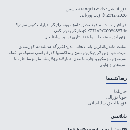
قۇرىلتايشى: «Tengri Gold» جشس
2012-2026 © ۇلت پورتالى
قر اقپارات جەنە قوعامدىق دامۋ مينيسترلٸگٸ اقپارات كوميتەتٸنٸڭ
№KZ71VPY00084887 كۋەلٸگٸ بەرٸلگەن.
اۆتورلىق جەنە جارناما قۇقىقتارى تولىق ساقتالعان.
سايت ماتەريالدارىن پايدالانعاندا دەرەككٶزگە سٸلتەمە كٶرسەتۋ
مٸندەتتٸ. اۆتورلار پٸكٸرٸ مەن رەداكتسييا كٶزقاراسى سەيكەس كەلە
بەرمەۋٸ مٷمكٸن. جارناما مەن حابارلاندىرۋلاردىڭ مازمۇنىنا جارناما
بەرۋشٸ جاۋاپتى.
رەداكتسييا
جارناما
جوبا تۋرالى
قۇپييالىلىق ساياساتى
بايلانىس
پوشتا:
1ult.kz@gmail.com