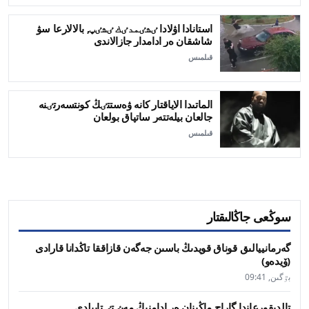
استانادا اۋلادا ٸشٸمدٸك ٸشٸپ, بالالارعا سۋ
شاشقان ەر ادامدار جازالاندى
قىلمىس
الماتىدا الاياقتار كانە ۋەستتٸڭ كونتسەرتٸنە
جالعان بيلەتتەر ساتپاق بولعان
قىلمىس
سوڭعى جاڭالىقتار
گەرمانييالىق قوناق قويدىڭ باسىن جەگەن قازاققا تاڭدانا قارادى
(ۆيدەو)
بٷگىن, 09:41
تالدىقورعاندا گاراج ماڭىنان ەر ادامنىڭ مەيٸتٸ تابىلدى