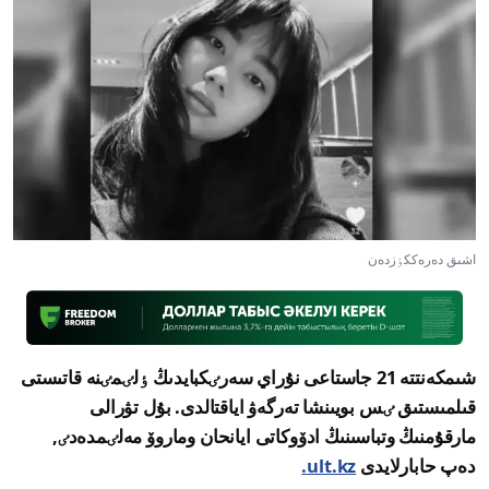
اشىق دەرەككٶزدەن
شىمكەنتتە 21 جاستاعى نۇراي سەرٸكبايدىڭ ٶلٸمٸنە قاتىستى
قىلمىستىق ٸس بويىنشا تەرگەۋ اياقتالدى. بۇل تۋرالى
مارقۇمنىڭ وتباسىنىڭ ادۆوكاتى ايانحان وماروۆ مەلٸمدەدٸ,
دەپ حابارلايدى
ult.kz.