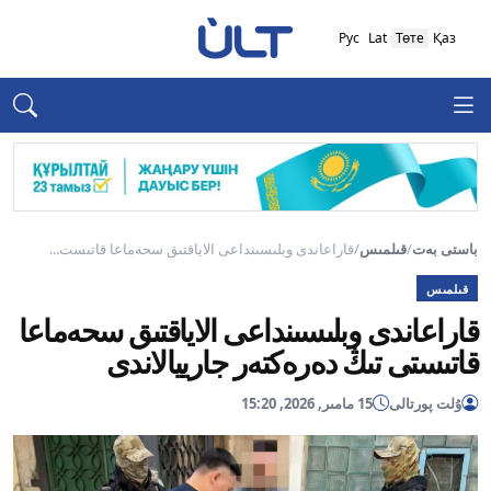
Рус
Lat
Төте
Қаз
باستى بەت
/
قىلمىس
/
قاراعاندى وبلىسىنداعى الاياقتىق سحەماعا قاتىست...
قىلمىس
قاراعاندى وبلىسىنداعى الاياقتىق سحەماعا
قاتىستى تىڭ دەرەكتەر جارييالاندى
ۇلت پورتالى
15 مامىر, 2026, 15:20