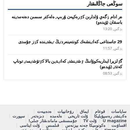
سوڭعى جاڭالىقتار
ەر ادام ٶگەي ۇلدارىن كٷرەكپەن ۇرىپ, ەلەكتر سىمىن دەنەسٸنە
باسقان (ۆيدەو)
بٷگىن, 13:20
29 جاستاعى كەلٸنشەك كونتەينەردٸڭ ٸشٸندە كٶز جۇمدى
بٷگىن, 11:57
گٷلزيرا ايداربەكوۆانىڭ ٷشٸنشٸ كەلٸنٸن بالا كٷتۋشٸسٸ توناپ
كەتتٸ (ۆيدەو)
بٷگىن, 08:53
ساياسات
قوعام
ايماق
رۋحانييات
ەدەبيەت
ەكٸنشٸ رەسپۋبليكا
ۇلت تاريحى
ەلەمدە
دىزەتەر
سپورت
U magazine
ۇلت TV
جۇمىسشى ماماندىقتار جىلى!
اقساۋىت
ەكونوميكا جەنە بيزنەس
قىلمىس
ۇلت ايناسى
پوستtimes
ۇلت وبەكتيۆ
ايتىلدى - ورىندالدى!
ٶزەكتٸ