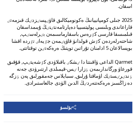
اسقان.
2025 جىلى كومپانييانىڭ ەكونوميكالىق قاۋٸپسٸزدٸك قىزمەتٸ
قاراعاندى وبلىسى پوليتسييا دەپارتامەنتٸنٸڭ ۇيىمداسقان
قىلمىسقا قارسى كٷرەس باسقارماسىمەن بٸرلەسٸپ,
شاحتەرلەردەن كٷش قولدانۋ قاۋپٸمەن جٷيەلٸ تٷردە اقشا
بوپسالاعان 5 ادامنان تۇراتىن توپتىڭ ەرەكەتٸن توقتاتتى.
Qarmet الداعى ۋاقىتتا دا ٸشكٸ باقىلاۋدى كٷشەيتٸپ, قۇقىق
قورعاۋ ورگاندارىمەن ٶزارا ٸس-قيمىلدى ارتتىرۋدى جەنە
ٶندٸرٸستٸك اۋماقتا ۇرلىق, سىبايلاس جەمقورلىق پەن ٶزگە
دە زاڭسىز ەرەكەتتەردٸڭ الدىن الۋدى جالعاستىرادى.
بۆلىسۋ