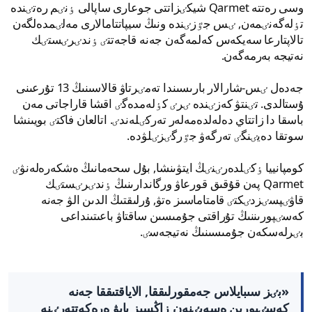
وسى رەتتە Qarmet شيكٸزاتتى جوعارى ساپالى ٶنٸم رەتٸندە
تٶلەگەنٸمەن, ٸس جٷزٸندە ونىڭ سيپاتتامالارى مەلٸمدەلگەن
تالاپتارعا سەيكەس كەلمەگەن جەنە قاجەتتٸ ٶندٸرٸستٸك
نەتيجە بەرمەگەن.
جەدەل ٸس-شارالار بارىسىندا تەمٸرتاۋ قالاسىنىڭ 13 تۇرعىنى
ۇستالدى. تٸنتۋ كەزٸندە ٸرٸ كٶلەمدەگٸ اقشا قاراجاتى مەن
باسقا دا زاتتاي دەلەلدەمەلەر تەركٸلەندٸ. اتالعان فاكتٸ بويىنشا
سوتقا دەيٸنگٸ تەرگەۋ جٷرگٸزٸلۋدە.
كومپانييا ٶكٸلدەرٸنٸڭ ايتۋىنشا, بۇل سحەمانىڭ ەشكەرەلەنۋٸ
Qarmet پەن قۇقىق قورعاۋ ورگاندارىنىڭ ٶندٸرٸستٸك
قاۋٸپسٸزدٸكتٸ قامتاماسىز ەتۋ, ۇرلىقتىڭ الدىن الۋ جەنە
كەسٸپورىننىڭ تۇراقتى جۇمىسىن ساقتاۋ باعىتىنداعى
بٸرلەسكەن جۇمىسىنىڭ نەتيجەسٸ.
«بٸز سىبايلاس جەمقورلىققا, الاياقتىققا جەنە
كەسٸپورىن ەسەبٸنەن زاڭسىز بايۋ ەرەكەتتەرٸنە