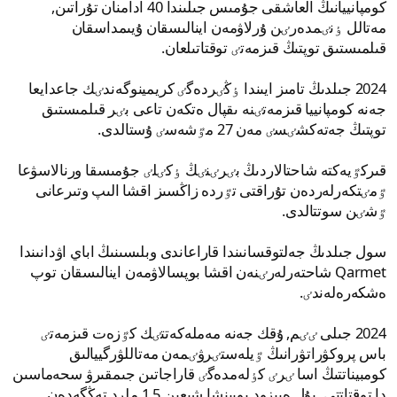
كومپانييانىڭ العاشقى جۇمىس جىلىندا 40 ادامنان تۇراتىن,
مەتالل ٶنٸمدەرٸن ۇرلاۋمەن اينالىسقان ۇيىمداسقان
قىلمىستىق توپتىڭ قىزمەتٸ توقتاتىلعان.
2024 جىلدىڭ تامىز ايىندا ٶڭٸردەگٸ كريمينوگەندٸك جاعدايعا
جەنە كومپانييا قىزمەتٸنە ىقپال ەتكەن تاعى بٸر قىلمىستىق
توپتىڭ جەتەكشٸسٸ مەن 27 مٷشەسٸ ۇستالدى.
قىركٷيەكتە شاحتالاردىڭ بٸرٸنٸڭ ٶكٸلٸ جۇمىسقا ورنالاسۋعا
ٷمٸتكەرلەردەن تۇراقتى تٷردە زاڭسىز اقشا الىپ وتىرعانى
ٷشٸن سوتتالدى.
سول جىلدىڭ جەلتوقسانىندا قاراعاندى وبلىسىنىڭ اباي اۋدانىندا
Qarmet شاحتەرلەرٸنەن اقشا بوپسالاۋمەن اينالىسقان توپ
ەشكەرەلەندٸ.
2024 جىلى ٸٸم, ۇقك جەنە مەملەكەتتٸك كٷزەت قىزمەتٸ
باس پروكۋراتۋرانىڭ ٷيلەستٸرۋٸمەن مەتاللۋرگييالىق
كومبيناتتىڭ اسا ٸرٸ كٶلەمدەگٸ قاراجاتىن جىمقىرۋ سحەماسىن
دا توقتاتتى. بۇل ەپيزود بويىنشا شىعىن 1,5 ملرد تەڭگەدەن