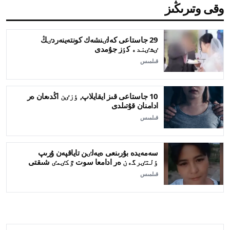
وقى وتىرىڭىز
29 جاستاعى كەلٸنشەك كونتەينەردٸڭ
ٸشٸندە كٶز جۇمدى
قىلمىس
10 جاستاعى قىز ايقايلاپ, ٶزٸن اڭدىعان ەر
ادامنان قۇتىلدى
قىلمىس
سەمەيدە بۇرىنعى ەيەلٸن تاياقپەن ۇرىپ
ٶلتٸرگەن ەر ادامعا سوت ٷكٸمٸ شىقتى
قىلمىس