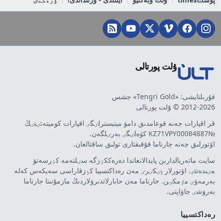
ۇلت پورتالى
قۇرىلتايشى: «Tengri Gold» جشس
2012-2026 © ۇلت پورتالى
قر اقپارات جەنە قوعامدىق دامۋ مينيسترلٸگٸ اقپارات كوميتەتٸنٸڭ
№KZ71VPY00084887 كۋەلٸگٸ بەرٸلگەن.
اۆتورلىق جەنە جارناما قۇقىقتارى تولىق ساقتالعان.
سايت ماتەريالدارىن پايدالانعاندا دەرەككٶزگە سٸلتەمە كٶرسەتۋ
مٸندەتتٸ. اۆتورلار پٸكٸرٸ مەن رەداكتسييا كٶزقاراسى سەيكەس كەلە
بەرمەۋٸ مٷمكٸن. جارناما مەن حابارلاندىرۋلاردىڭ مازمۇنىنا جارناما
بەرۋشٸ جاۋاپتى.
رەداكتسييا