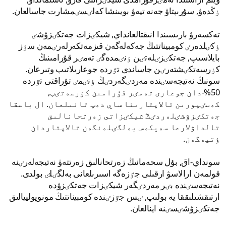
ٶڭدەۋ, سۇرىپتاۋ جەنە تيەۋ بويىنشا كەلٸسٸمشارت جاسالعان.
تەكسەرۋ بارىسىندا انىقتالعانداي, شيكٸزات جەتكٸزۋشٸ
ٶكٸلدەرٸ كومبيناتتىڭ جەكەلەگەن قىزمەتكەرلەرٸمەن سٶز
بايلاسىپ, جەتكٸزٸلەتٸن ٶنٸمدەگٸ تەمٸر قۇرامىنىڭ
كٶرسەتكٸشتەرٸن جاساندى تٷردە جوعارىلاتىپ وتىرعان.
سونىڭ نەتيجەسٸندە مەردٸگەردٸڭ ٶنٸمٸ تۇراقتى تٷردە
50%-دان جوعارى تەمٸر قۇرامىن كٶرسەتٸپ,
كەسٸپورىن تالاپتارىنا ساي دەپ تانىلعان. ال باسقا
جەتكٸزۋشٸلەردٸڭ شيكٸزاتى زەرتحانالىق
تالداۋلارعا سەيكەس بەلگٸلەنگەن تالاپتاردان
ٶتپەگەن.
سونداي-اق, بۇل سحەمانىڭ زەرتحانالىق زەرتتەۋ نەتيجەلەرٸنە
قولمەن ارالاسۋ ارقىلى جٷزەگە اسىرىلعانى بەلگٸلٸ بولدى.
نەتيجەسٸندە بٸر مەردٸگەر شيكٸزات جەتكٸزۋدە
ارتىقشىلىققا يە بولىپ, ٸس جٷزٸندە كومبيناتتىڭ مونوپولييالىق
جەتكٸزۋشٸسٸنە اينالعان.