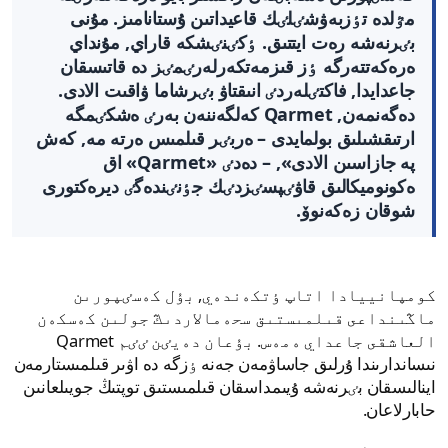
مٷلدە تٶزبەۋشٸلٸك قاعيداتىن ۇستانامىز. مۇنى
بٸرنەشە رەت ايتتىق. ٶكٸنٸشكە قاراي, مۇنداي
ەرەكەتتەرگە ٶز قىزمەتكەرلەرٸمٸز دە قاتىسقان
جاعدايدا, فاكتٸلەردٸ انىقتاۋ بٸرشاما ۋاقىت الادى.
دەگەنمەن, Qarmet كەلگەننەن بەرٸ ەشكٸمگە
ارتىقشىلىق بولمايدى – ەربٸر قىلمىس ەرتە مە, كەش
پە جازاسىن الادى», – دەدٸ «Qarmet» اق
ەكونوميكالىق قاۋٸپسٸزدٸك جٶنٸندەگٸ ديرەكتورى
شوقان زەكەنوۆ.
كومپانييادا اتاپ ٶتكەندەي, بۇل كەسٸپورىن
ماڭىنداعى قىلمىستىق سحەمالاردىڭ جولىن كەسكەن
العاشقى جاعداي ەمەس. بۇعان دەيٸن ٸٸم Qarmet
نىساندارىندا ۇرلىق جاساۋمەن جەنە ٶزگە دە اۋىر قىلمىستارمەن
اينالىسقان بٸرنەشە ۇيىمداسقان قىلمىستىق توپتىڭ جويىلعانىن
حابارلاعان.