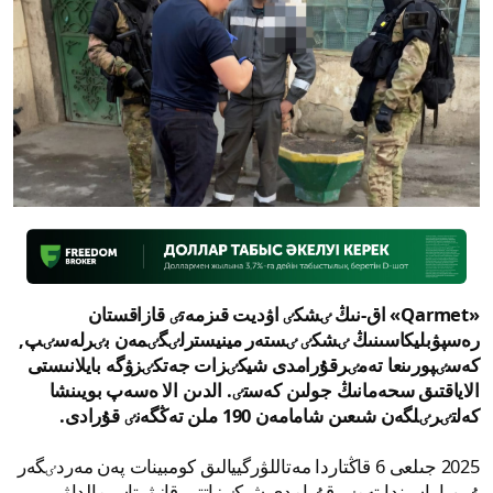
«Qarmet» اق-نىڭ ٸشكٸ اۋديت قىزمەتٸ قازاقستان
رەسپۋبليكاسىنىڭ ٸشكٸ ٸستەر مينيسترلٸگٸمەن بٸرلەسٸپ,
كەسٸپورىنعا تەمٸرقۇرامدى شيكٸزات جەتكٸزۋگە بايلانىستى
الاياقتىق سحەمانىڭ جولىن كەستٸ. الدىن الا ەسەپ بويىنشا
كەلتٸرٸلگەن شىعىن شامامەن 190 ملن تەڭگەنٸ قۇرادى.
2025 جىلعى 6 قاڭتاردا مەتاللۋرگييالىق كومبينات پەن مەردٸگەر
ۇيىم اراسىندا تەمٸرقۇرامدى شيكٸزاتتى قازۋ, تاسىمالداۋ,