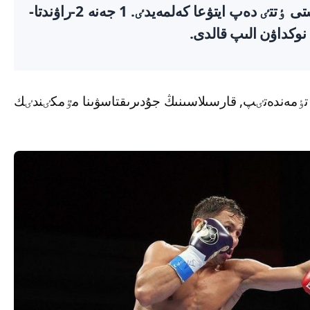
گولوۆكين-شەرەمەتا جەكپە-جەگٸ تارتىستى ٶتتٸ دەپ ايتۋعا كەلمەيدٸ. 1 جەنە 2-راۋندتا-
نوكداۋن الىپ قالدى.
 تٶمەندەتٸپ, قارسىلاسىنىڭ جۇدىرىقتاسۋىنا مٷمكٸندٸك