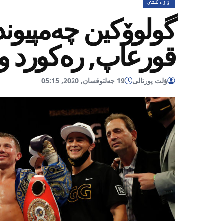
ٶزەكتٸ
گولوۆكين چەمپيوند
قورعاپ, رەكورد ور
ۇلت پورتالى
19 جەلتوقسان, 2020, 05:15