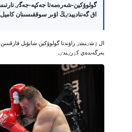
اق گەننادييدٸڭ اۋىر سوققىسىنان كاميل 
ال ٷشٸنشٸ راۋندتا گولوۆكين شابۋىل قارقىنىن
بەرگەندەي كٶرٸندٸ.