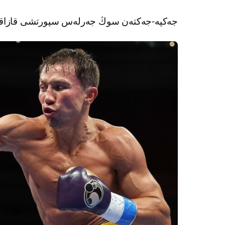
جەكپە-جەكتەن سوڭ جەرلەس سپورتشى قازاقست