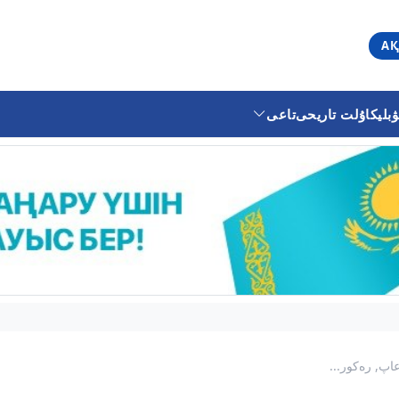
АҚ
ليكا
ۇلت تاريحى
تاعى
اپ, رەكور...