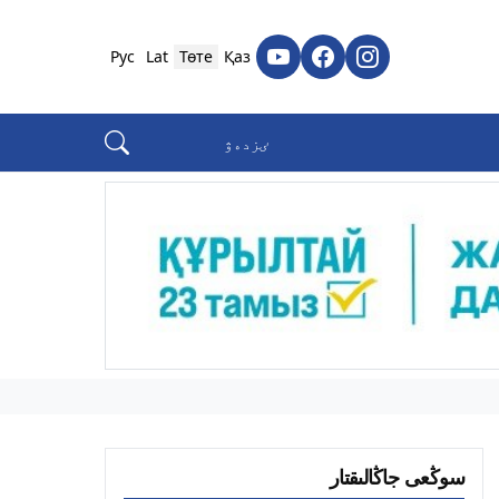
Рус
Lat
Төте
Қаз
سوڭعى جاڭالىقتار