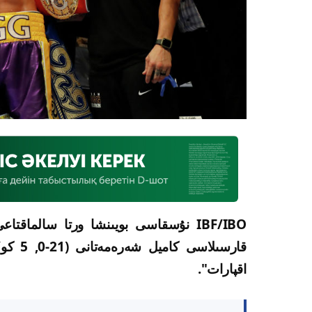
قارسىل
اقپارات".