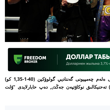
IBF/IBO نۇسقاسى بويىنشا ورتا سالماقتاعى ەلەم چەمپيونى گەنناديي گولوۆكين (40-1-1,35 كو)
اسى كاميل شەرەمەتانى (21-0, 5 كو) تەحنيكالىق نوكاۋتپەن جەڭدٸ, دەپ حابارلايدى "ۇلت