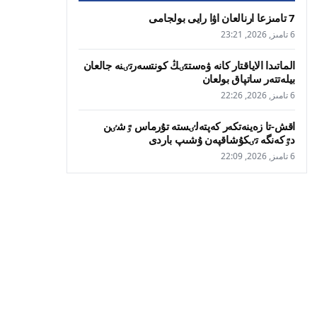
7 تامىزعا ارنالعان اۋا رايى بولجامى
6 تامىز, 2026, 23:21
الماتىدا الاياقتار كانە ۋەستتٸڭ كونتسەرتٸنە جالعان
بيلەتتەر ساتپاق بولعان
6 تامىز, 2026, 22:26
اقش-تا زەينەتكەر كەپتەلٸستە تۇرماس ٷشٸن
دٷكەنگە تٸكۇشاقپەن ۇشىپ باردى
6 تامىز, 2026, 22:09