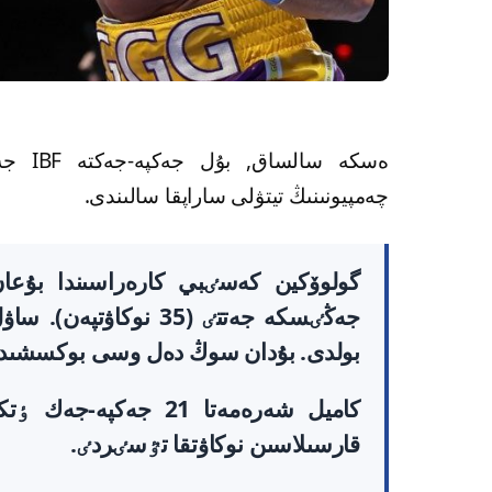
چەمپيونىنىڭ
تيتۋلى ساراپقا سالىندى.
جەڭٸسكە جەتتٸ (35 ن
بولدى. بۇدان سوڭ دەل وسى بوكسشىدا
كاميل شەرەمەتا 21 ج
قارسىلاسىن نوكاۋتقا تٷسٸردٸ.