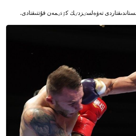
اندىقتاردى تەۋەلسٸزدٸك كٷنٸمەن قۇتتىقتادى.