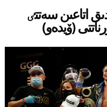
ىق اتاعىن سەتتٸ
ناتتى (ۆيدەو)