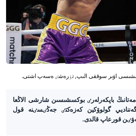
وكسشىسى اۋىر سوققى الىپ, تٶرەشٸ ەسەپ اشتى.
 شەرەمەتانىڭ باپكەرلەرٸ بوكسشىسىن شارشى الاڭعا
گەنناديي گولوۆكين كەزەكتٸ جەڭٸسٸنە قول