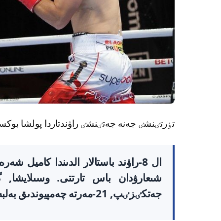
تٶرتٸنشٸ جەنە جەتٸنشٸ راۋندتاردا پولشا ب
ال 8-راۋند باستالار الدىندا كاميل
شىعارۋدان باس تارتتى. وسىلايشا, 
جەتكٸزٸپ, 21-مەرتە چەمپيوندىق بەلبەۋٸن قورعاپ قالدى.