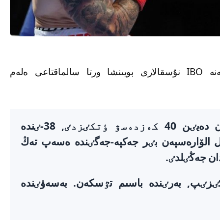
ەسكە سالساق, بۇل جەكپە-جەكتە IBF جەنە IBO نۇسقالارى بويىنشا ورتا سالماقتاعى ەلەم
گولوۆكين كەسٸبي كارەراسىندا بۇعان دەيٸن 40 كەزدەسۋ ٶتكٸزدٸ, 38-ٸندە
وكاۋتپەن). ساۋل الۆارەسپەن بٸر جەكپە-جەگٸندە ەسەپ تەڭ
ن جەڭٸلدٸ.
ەكپە-جەك ٶتكٸزٸپ, بەرٸندە باسىم تٷسكەن. بەسەۋٸندە