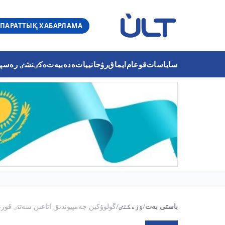
ПАРАТТЫҚ ХАБАРЛАМА
ساياسات
قوعام
ايماق
رۋحانييات
ەدەبيەت
ەكٸنشٸ رەسپۋب
باستى بەت
/
ٶزەكتٸ
/
گولوۆكين چەمپيوندىق اتاعىن سەتتٸ قورع