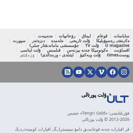
ساياسات
قوعام
ايماق
رۋحانييات
ەدەبيەت
ەكٸنشٸ رەسپۋبليكا
ۇلت تاريحى
ەلەمدە
دىزەتەر
سپورت
U magazine
ۇلت TV
جۇمىسشى ماماندىقتار جىلى!
اقساۋىت
ەكونوميكا جەنە بيزنەس
قىلمىس
ۇلت ايناسى
پوستtimes
ۇلت وبەكتيۆ
ايتىلدى - ورىندالدى!
ٶزەكتٸ
ۇلت پورتالى
قۇرىلتايشى: «Tengri Gold» جشس
2012-2026 © ۇلت پورتالى
قر اقپارات جەنە قوعامدىق دامۋ مينيسترلٸگٸ اقپارات كوميتەتٸنٸڭ