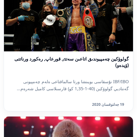
گولوۆكين چەمپيوندىق اتاعىن سەتتٸ قورعاپ, رەكورد ورناتتى
(ۆيدەو)
IBF/IBO نۇسقاسى بويىنشا ورتا سالماقتاعى ەلەم چەمپيونى
گەنناديي گولوۆكين (40-1-1,35 كو) قارسىلاسى كاميل شەرەم...
19 جەلتوقسان 2020