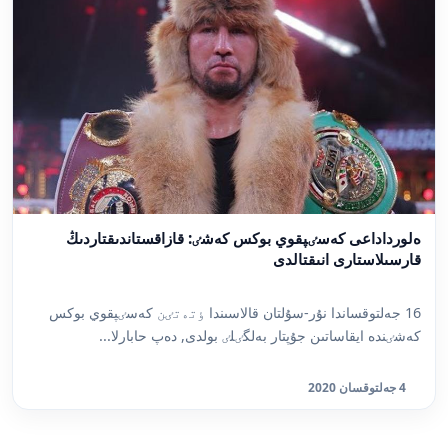
ەلورداداعى كەسٸپقوي بوكس كەشٸ: قازاقستاندىقتاردىڭ
قارسىلاستارى انىقتالدى
16 جەلتوقساندا نۇر-سۇلتان قالاسىندا ٶتەتٸن كەسٸپقوي بوكس
كەشٸندە ايقاساتىن جۇپتار بەلگٸلٸ بولدى, دەپ حابارلا...
4 جەلتوقسان 2020