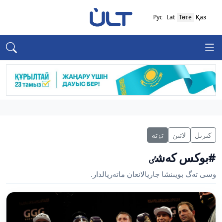
Рус
Lat
Төте
Қаз
كىرىل
لاتىن
تٶتە
#بوكس كەشٸ
وسى تەگ بويىنشا جاريالانعان ماتەريالدار.