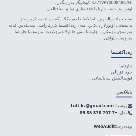
№KZ71VPY00084887 كۋەلٸگٸ بەرٸلگەن.
اۆتورلىق جەنە جارناما قۇقىقتارى تولىق ساقتالعان.
سايت ماتەريالدارىن پايدالانعاندا دەرەككٶزگە سٸلتەمە كٶرسەتۋ
مٸندەتتٸ. اۆتورلار پٸكٸرٸ مەن رەداكتسييا كٶزقاراسى سەيكەس كەلە
بەرمەۋٸ مٷمكٸن. جارناما مەن حابارلاندىرۋلاردىڭ مازمۇنىنا جارناما
بەرۋشٸ جاۋاپتى.
رەداكتسييا
جارناما
جوبا تۋرالى
قۇپييالىلىق ساياساتى
بايلانىس
پوشتا:
1ult.kz@gmail.com
تەل:
+7 707 878 85 89
پوددەرجكا
WebAudit