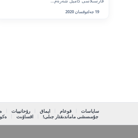
قارسىلاسى كاميل شەرەم...
19 جەلتوقسان 2020
ساياسات
قوعام
ايماق
رۋحانييات
ە
جۇمىسشى ماماندىقتار جىلى!
اقساۋىت
ەكون