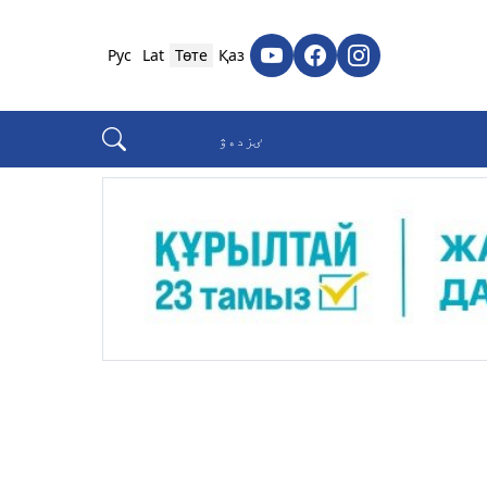
Рус
Lat
Төте
Қаз