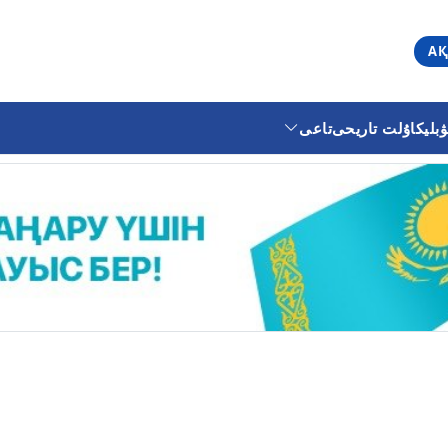
АҚ
ليكا
ۇلت تاريحى
تاعى