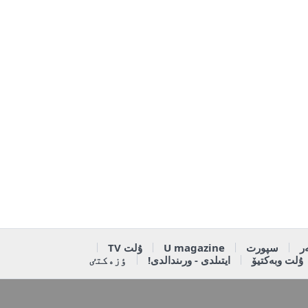
ر
سپورت
U magazine
ۇلت TV
ۇلت وبەكتيۆ
ايتىلدى - ورىندالدى!
ٶزەكتٸ