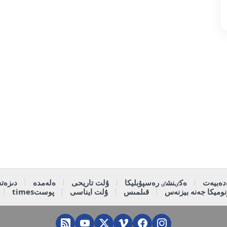
دەبيەت
ەكٸنشٸ رەسپۋبليكا
ۇلت تاريحى
ەلەمدە
دىزەتە
وميكا جەنە بيزنەس
قىلمىس
ۇلت ايناسى
پوستtimes