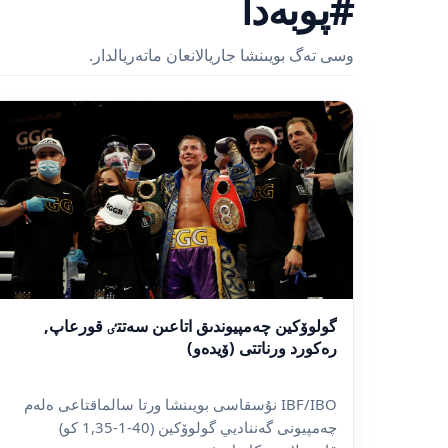
#پوبەدا
وسى تەگ بويىنشا جاريالانعان ماتەريالدار.
گولوۆكين چەمپيوندىق اتاعىن سەتتٸ قورعاپ,
رەكورد ورناتتى (ۆيدەو)
IBF/IBO نۇسقاسى بويىنشا ورتا سالماقتاعى ەلەم
چەمپيونى گەنناديي گولوۆكين (40-1-1,35 كو)