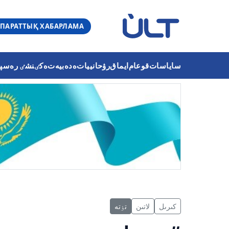
ПАРАТТЫҚ ХАБАРЛАМА
ساياسات
قوعام
ايماق
رۋحانييات
ەدەبيەت
ەكٸنشٸ رەسپۋب
كىرىل
لاتىن
تٶتە