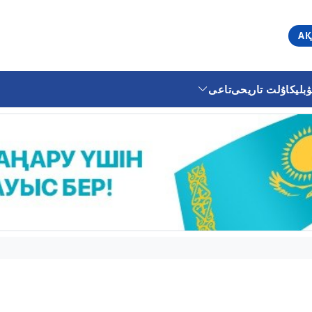
АҚ
ليكا
ۇلت تاريحى
تاعى