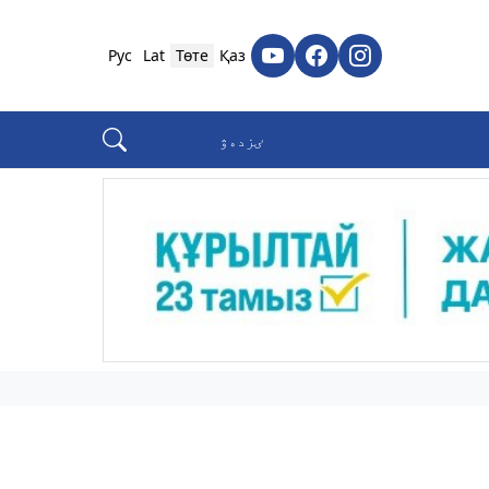
Рус
Lat
Төте
Қаз