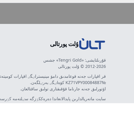
ۇلت پورتالى
قۇرىلتايشى: «Tengri Gold» جشس
2012-2026 © ۇلت پورتالى
قر اقپارات جەنە قوعامدىق دامۋ مينيسترلٸگٸ اقپارات كوميتە
№KZ71VPY00084887 كۋەلٸگٸ بەرٸلگەن.
اۆتورلىق جەنە جارناما قۇقىقتارى تولىق ساقتالعان.
سايت ماتەريالدارىن پايدالانعاندا دەرەككٶزگە سٸلتەمە كٶرسەت
اۆتورلار پٸكٸرٸ مەن رەداكتسييا كٶزقاراسى سەيكەس كەلە 
مٷمكٸن. جارناما مەن حابارلاندىرۋلاردىڭ مازمۇنىنا جارناما بە
تەۋەلسٸز ينتەرنەت-باسىلىم - ult.kz