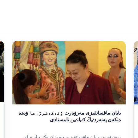
بايان ماقساتقىزى مەرۋەرت ٶتەكەشوۆاعا ۋەدە
ەتكەن پەتەردٸڭ كٸلتٸن تابىستادى
پروديۋسەر بايان ماقساتقىزى وسىدان ەكٸ جارىم اي