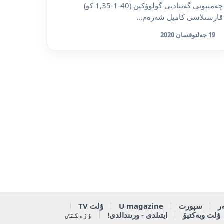
چەمپيونى گەنناديي گولوۆكين (40-1-1,35 كو)
قارسىلاسى كاميل شەرەم...
19 جەلتوقسان 2020
ر
سپورت
U magazine
ۇلت TV
ۇلت وبەكتيۆ
ايتىلدى - ورىندالدى!
ٶزەكتٸ