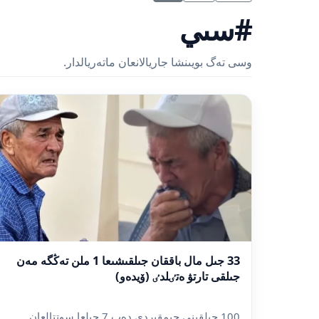
#سىي
وسى تەگ بويىنشا جاريالانعان ماتەريالدار.
33 جىل مال باققان جىلقىشىعا 1 ملن تەڭگە مەن
جىلقى تارتۋ ەتٸلدٸ (ۆيدەو)
100 جىلقىنى جىمقىردى دەپ 7 جىلعا سوتتالعان