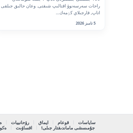
راحات سەرسەنوۆ اقتالىپ شىقتى. وعان حالىق جىلقى
اتاپ, قارجىلاي كٶمەك...
5 تامىز 2026
ساياسات
قوعام
ايماق
رۋحانييات
ە
جۇمىسشى ماماندىقتار جىلى!
اقساۋىت
ەكون