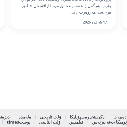
بۇرىن بەرگەن ۋەدەسٸندە تۇرىپ, قازاقستان حالىق
ەرتٸسٸ مەرۋەرت ٶت...
17 شٸلدە 2026
دەبيەت
ەكٸنشٸ رەسپۋبليكا
ۇلت تاريحى
ەلەمدە
دىزەتە
وميكا جەنە بيزنەس
قىلمىس
ۇلت ايناسى
پوستtimes