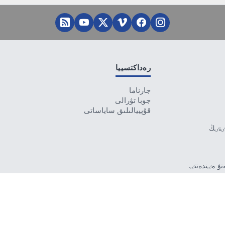
رەداكتسييا
جارناما
جوبا تۋرالى
قۇپييالىلىق ساياساتى
تٸنٸڭ
ۋ مٸندەتتٸ.
بەرمەۋٸ
رۋشٸ جاۋاپتى.