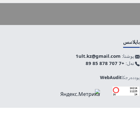
بايلانىس
پوشتا:
1ult.kz@gmail.com
تەل:
+7 707 878 85 89
پوددەرجكا
WebAudit
جوعارى