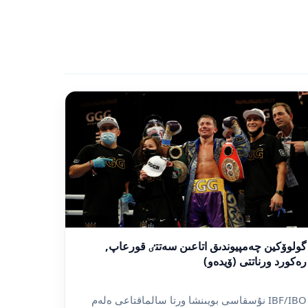
گولوۆكين چەمپيوندىق اتاعىن سەتتٸ قورعاپ,
رەكورد ورناتتى (ۆيدەو)
IBF/IBO نۇسقاسى بويىنشا ورتا سالماقتاعى ەلەم