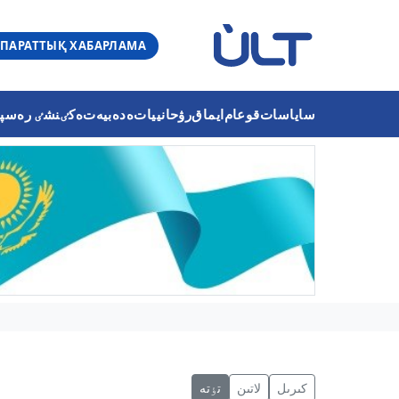
ПАРАТТЫҚ ХАБАРЛАМА
ساياسات
قوعام
ايماق
رۋحانييات
ەدەبيەت
ەكٸنشٸ رەسپۋب
كىرىل
لاتىن
تٶتە