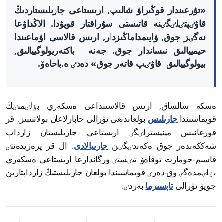
«تۇرعىندار قوڭىراۋ شالىپ, ارىستاعى جارىلىستاردىڭ
قاۋٸپتٸلٸگٸنە قاتىستى سۇراقتار قويۋدا. الاڭداۋعا
نەگٸز جوق, ۋايىمداماڭىزدار, ارىس قالاسى اۋماعىندا
حيمييالىق نىساندار جوق. جەنە باكتەريولوگييالىق,
بيولوگييالىق قاۋٸپ قاتەر جوق» دەدٸ ە.باحاەۆ.
ەسكە سالساق, ارىس قالاسىنداعى ەسكەري بٶلٸمنٸڭ
قويماسىندا
جارىلىس
بولعاندىعى تۋرالى حابارلاعان بولاتىنبىز. قر
قورعانىس مينيسترلٸگٸ ارىستاعى جارىلىستان زارداپ
شەككەندەر جوق ەكەندٸگٸن
جارييالادى
. ال قر پرەزيدەنتٸ
قاسىم-جومارت توقاەۆ تيٸستٸ ورگاندارعا ارىستاعى ەسكەري
بٶلٸمدەگٸ وق-دەرٸ قويماسىندا بولعان جارىلىستىڭ زارداپتارىن
جويۋ تۋرالى
تاپسىرما
بەردٸ.