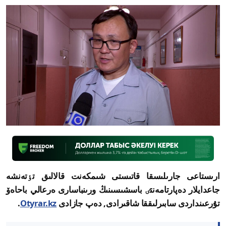
ارىستاعى جارىلىسقا قاتىستى شىمكەنت قالالىق تٶتەنشە
جاعدايلار دەپارتامەنتٸ باسشىسىنىڭ ورىنباسارى ەرعالي باحاەۆ
تۇرعىنداردى سابىرلىققا شاقىرادى, دەپ جازادى
Otyrar.kz
.