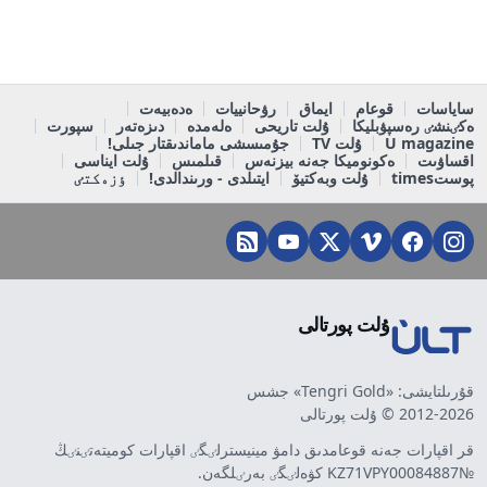
ساياسات
قوعام
ايماق
رۋحانييات
ەدەبيەت
ەكٸنشٸ رەسپۋبليكا
ۇلت تاريحى
ەلەمدە
دىزەتەر
سپورت
U magazine
ۇلت TV
جۇمىسشى ماماندىقتار جىلى!
اقساۋىت
ەكونوميكا جەنە بيزنەس
قىلمىس
ۇلت ايناسى
پوستtimes
ۇلت وبەكتيۆ
ايتىلدى - ورىندالدى!
ٶزەكتٸ
ۇلت پورتالى
قۇرىلتايشى: «Tengri Gold» جشس
2012-2026 © ۇلت پورتالى
قر اقپارات جەنە قوعامدىق دامۋ مينيسترلٸگٸ اقپارات كوميتەتٸنٸڭ
№KZ71VPY00084887 كۋەلٸگٸ بەرٸلگەن.