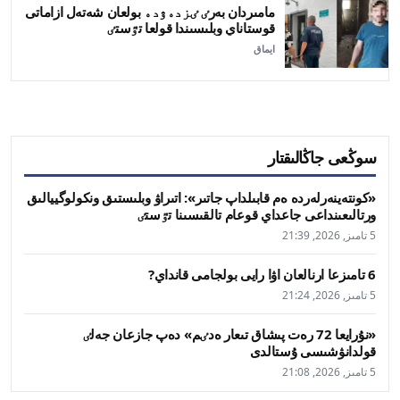
مامىردان بەرٸ ٸزدەۋدە بولعان شەتەل ازاماتى
قوستاناي وبلىسىندا قولعا تٷستٸ
ايماق
سوڭعى جاڭالىقتار
«كونتەينەرلەردە ەم قابىلداپ جاتىر»: اتىراۋ وبلىستىق ونكولوگييالىق
ورتالىعىنداعى جاعداي قوعام تالقىسىنا تٷستٸ
5 تامىز, 2026, 21:39
6 تامىزعا ارنالعان اۋا رايى بولجامى قانداي?
5 تامىز, 2026, 21:24
«نۇرايعا 72 رەت پىشاق تىعار ەدٸم» دەپ جازعان جەلٸ
قولدانۋشىسى ۇستالدى
5 تامىز, 2026, 21:08