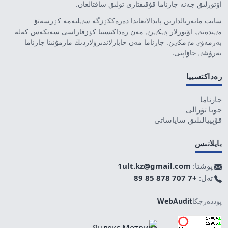
اۆتورلىق جەنە جارناما قۇقىقتارى تولىق ساقتالعان.
سايت ماتەريالدارىن پايدالانعاندا دەرەككٶزگە سٸلتەمە كٶرسەتۋ
مٸندەتتٸ. اۆتورلار پٸكٸرٸ مەن رەداكتسييا كٶزقاراسى سەيكەس كەلە
بەرمەۋٸ مٷمكٸن. جارناما مەن حابارلاندىرۋلاردىڭ مازمۇنىنا جارناما
بەرۋشٸ جاۋاپتى.
رەداكتسييا
جارناما
جوبا تۋرالى
قۇپييالىلىق ساياساتى
بايلانىس
پوشتا:
1ult.kz@gmail.com
تەل:
+7 707 878 85 89
پوددەرجكا
WebAudit