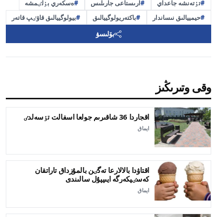
تٶتەنشە جاعداي
ارىستاعى جارىلىس
ەسكەري بٶلٸمشە
حيمييالىق نىساندار
باكتەريولوگييالىق
بيولوگييالىق قاۋٸپ قاتەر
بۆلىسۋ
وقى وتىرىڭىز
اقجاردا 36 شاقىرىم جولعا اسفالت تٶسەلدٸ
ايماق
اقتاۋدا بالالارعا تەگٸن بالمۇزداق تاراتقان
كەسٸپكەرگە ايىپپۇل سالىندى
ايماق