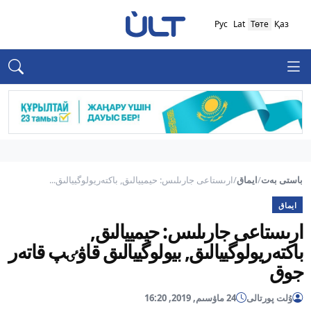
Рус
Lat
Төте
Қаз
باستى بەت
/
ايماق
/
ارىستاعى جارىلىس: حيمييالىق, باكتەريولوگييالىق...
ايماق
ارىستاعى جارىلىس: حيمييالىق,
باكتەريولوگييالىق, بيولوگييالىق قاۋٸپ قاتەر
جوق
ۇلت پورتالى
24 ماۋسىم, 2019, 16:20