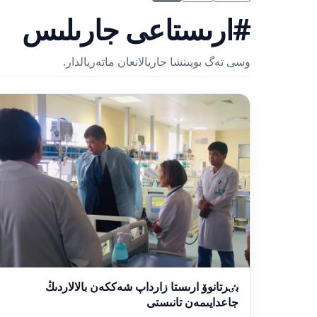
#ارىستاعى جارىلىس
وسى تەگ بويىنشا جاريالانعان ماتەريالدار.
بٸرتانوۆ ارىستا زارداپ شەككەن بالالاردىڭ
جاعدايىمەن تانىستى