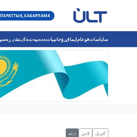
ПАРАТТЫҚ ХАБАРЛАМА
ساياسات
قوعام
ايماق
رۋحانييات
ەدەبيەت
ەكٸنشٸ رەسپۋب
كىرىل
لاتىن
تٶتە