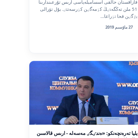
قازاقستان حالقى اسسامبلەياسى ارىس تۇرعىندارىنا
51 ملن تەڭگەنٸڭ كٶمەگٸن كٶرسەتتٸ. بۇل تۋرالى
بٷگٸن قحا تٶراعا...
27 ماۋسىم 2019
يليا تەرەنچەنكو: «ەندٸگٸ مەسەلە - ارىس قالاسىن