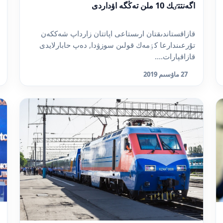
اگەنتتٸك 10 ملن تەڭگە اۋداردى
قازاقستاندىقتان ارىستاعى اپاتتان زارداپ شەككەن
تۇرعىندارعا كٶمەك قولىن سوزۋدا, دەپ حابارلايدى
قازاقپارات....
27 ماۋسىم 2019