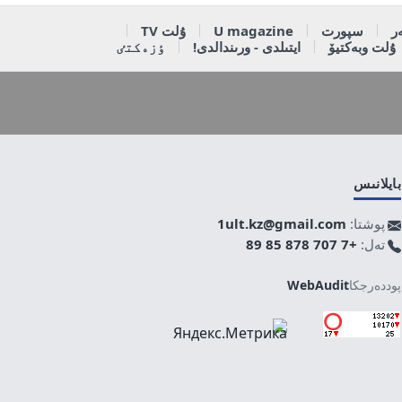
ر
سپورت
U magazine
ۇلت TV
ۇلت وبەكتيۆ
ايتىلدى - ورىندالدى!
ٶزەكتٸ
بايلانىس
پوشتا:
1ult.kz@gmail.com
تەل:
+7 707 878 85 89
پوددەرجكا
WebAudit