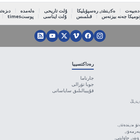
دەبيەت
ەكٸنشٸ رەسپۋبليكا
ۇلت تاريحى
ەلەمدە
دىزەتە
وميكا جەنە بيزنەس
قىلمىس
ۇلت ايناسى
پوستtimes
رەداكتسييا
جارناما
جوبا تۋرالى
قۇپييالىلىق ساياساتى
تٸنٸڭ
ۋ مٸندەتتٸ.
بەرمەۋٸ
رۋشٸ جاۋاپتى.