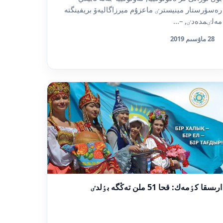
رەسۋرستار مينيسترٸ ماعزۇم ميرزاگاليەۆ بريفينگتە
مەلٸمدەدٸ, –...
28 ماۋسىم 2019
ارىسقا كٶمەك: قحا 51 ملن تەڭگە بٶلدٸ