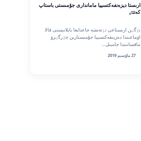
ارىستا ديزەنفەكتسييا ماماندارى جۇمىستى باستاپ
كەتتٸ
بٷگٸن ارىستاعى تٶتەنشە جاعدايعا بايلانىستى قالا
اۋماعىندا دەزينفەكتسييا جۇمىستارىن جٷرگٸزۋ
ماقساتىندا جامبىل...
27 ماۋسىم 2019