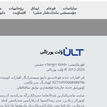
ساياسات
قوعام
ايماق
رۋحانييات
ە
جۇمىسشى ماماندىقتار جىلى!
اقساۋىت
ەكون
ۇلت پورتالى
قۇرىلتايشى: «Tengri Gold» جشس
2012-2026 © ۇلت پورتالى
قر اقپارات جەنە قوعامدىق دامۋ مينيسترلٸگٸ اقپارات كوميتە
№KZ71VPY00084887 كۋەلٸگٸ بەرٸلگەن.
اۆتورلىق جەنە جارناما قۇقىقتارى تولىق ساقتالعان.
سايت ماتەريالدارىن پايدالانعاندا دەرەككٶزگە سٸلتەمە كٶرسەت
اۆتورلار پٸكٸرٸ مەن رەداكتسييا كٶزقاراسى سەيكەس كەلە 
مٷمكٸن. جارناما مەن حابارلاندىرۋلاردىڭ مازمۇنىنا جارناما بە