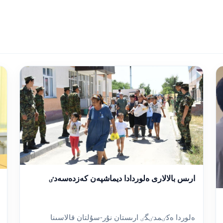
ارىس بالالارى ەلوردادا ديماشپەن كەزدەسەدٸ
ەلوردا ەكٸمدٸگٸ ارىستان نۇر-سۇلتان قالاسىنا