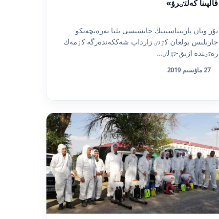
قالپىنا كەلتٸرۋ»
نۇر وتان پارتيياسىنىڭ حاتشىسى يليا تەرەنچەنكو
جارىلىس بولعان كٷنٸ زارداپ شەككەندەرگە كٶمەك
رەتٸندە ازىق-تٷلٸ...
27 ماۋسىم 2019