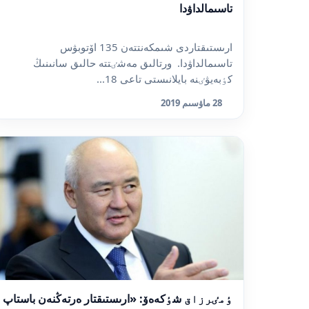
تاسىمالداۋدا
ارىستىقتاردى شىمكەنتتەن 135 اۆتوبۋس
تاسىمالداۋدا. ورتالىق مەشٸتتە حالىق سانىنىڭ
كٶبەيۋٸنە بايلانىستى تاعى 18...
28 ماۋسىم 2019
ٶمٸرزاق شٶكەەۆ: «ارىستىقتار ەرتەڭنەن باستاپ