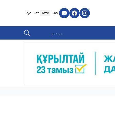
Рус
Lat
Төте
Қаз