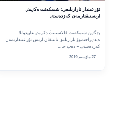
تۇرعىندار نارازىلىعى: شىمكەنت ەكٸمٸ
ارىستىقتارمەن كەزدەستٸ
بٷگٸن شىمكەنت قالاسىنىڭ ەكٸمٸ عابيدوللا
ەبدٸراحىموۆ نارازىلىق تانىتقان ارىس تۇرعىندارىمەن
كەزدەستٸ, – دەپ حا...
27 ماۋسىم 2019