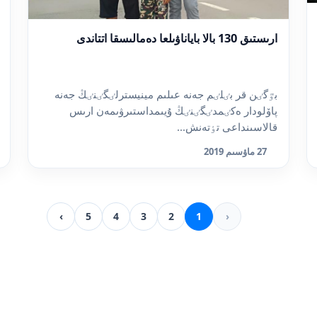
ارىستىق 130 بالا باياناۋىلعا دەمالىسقا اتتاندى
بٷگٸن قر بٸلٸم جەنە عىلىم مينيسترلٸگٸنٸڭ جەنە
پاۆلودار ەكٸمدٸگٸنٸڭ ۇيىمداستىرۋىمەن ارىس
قالاسىنداعى تٶتەنش...
27 ماۋسىم 2019
›
5
4
3
2
1
‹