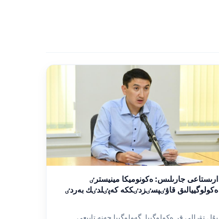
ارىستاعى جارىلىس: ەكونوميكا مينيسترٸ
ەكولوگييالىق قاۋٸپسٸزدٸككە كەپٸلدٸك بەردٸ
بۇل تۋرالى قر ەكولوگييا, گەولوگييا جەنە تابيعي