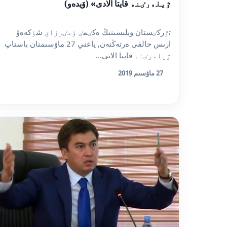
ٷيلەرٸنە قايتا الادى» (ۆيدەو)
تٷركٸستان وبلىسىنىڭ ەكٸمٸ ٶمٸرزاق شٶكەەۆ
ارىس حالقى ەرتەڭنەن, ياعني 27 ماۋسىمنان باستاپ
ٷيلەرٸنە قايتا الاتى...
27 ماۋسىم 2019