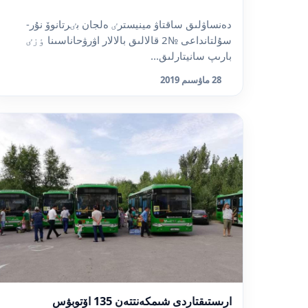
دەنساۋلىق ساقتاۋ مينيسترٸ ەلجان بٸرتانوۆ نۇر-
سۇلتانداعى №2 قالالىق بالالار اۋرۋحاناسىنا ٶزٸ
بارىپ سانيتارلىق...
28 ماۋسىم 2019
ارىستىقتاردى شىمكەنتتەن 135 اۆتوبۋس