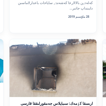
كەلەتٸن بالالارعا كەشەندٸ ساياحات باعدارلاماسىن
دايىنداپ جاتىر...
28 ماۋسىم 2019
ارىسقا كٶمەك: سىبايلاس جەمقورلىققا قارسى