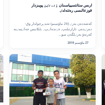
ارىس ستانتسيياسىنان ٶتەتٸن پويىزدار
قوزعالىسى رەتتەلدٸ
كەشەدەن بەرٸ (26 ماۋسىم) تەمٸرجولدار وق-
دەرٸدەن تازارتىلىپ, جٶندەلٸپ, بايلانىس جەلٸسٸنە
كەرنەۋ بەرٸلگەن سو...
27 ماۋسىم 2019