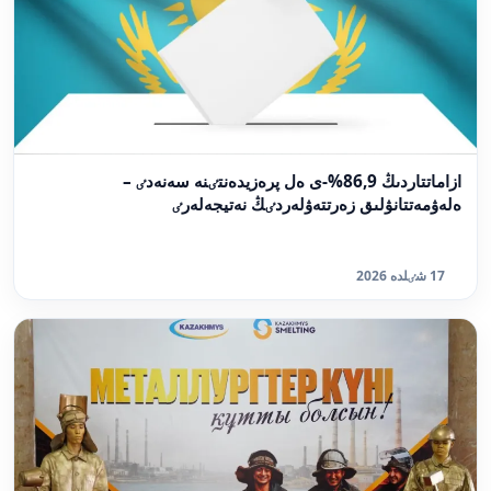
ازاماتتاردىڭ 86,9%-ى ەل پرەزيدەنتٸنە سەنەدٸ –
ەلەۋمەتتانۋلىق زەرتتەۋلەردٸڭ نەتيجەلەرٸ
17 شٸلدە 2026