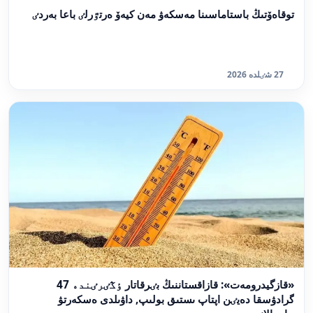
توقاەۆتىڭ باستاماسىنا مەسكەۋ مەن كيەۆ ەرتٷرلٸ باعا بەردٸ
27 شٸلدە 2026
«قازگيدرومەت»: قازاقستاننىڭ بٸرقاتار ٶڭٸرٸندە 47
گرادۋسقا دەيٸن اپتاپ ىستىق بولىپ, داۋىلدى ەسكەرتۋ