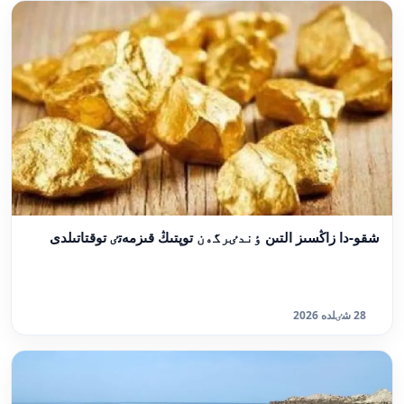
شقو-دا زاڭسىز التىن ٶندٸرگەن توپتىڭ قىزمەتٸ توقتاتىلدى
28 شٸلدە 2026