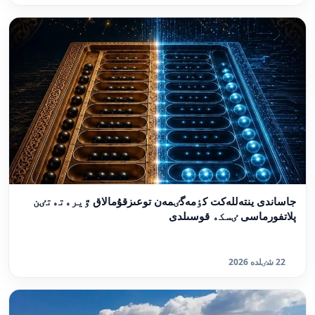
جاساندى ينتەللەكت كٶمەگٸمەن توعىزقۇمالاق ٷيرەتەتٸن
پلاتفورماسى ٸسكە قوسىلدى
22 شٸلدە 2026