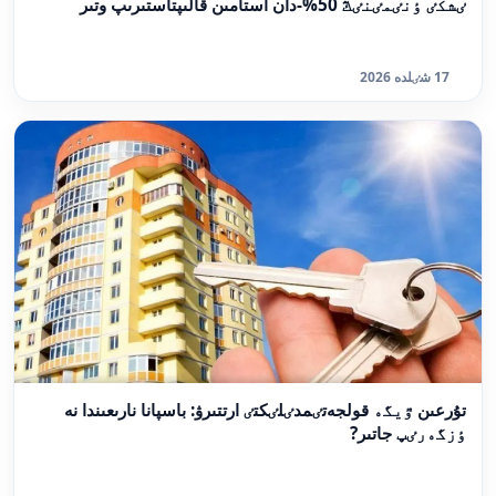
ٸشكٸ ٶنٸمٸنٸڭ 50%-دان استامىن قالىپتاستىرىپ وتىر
17 شٸلدە 2026
تۇرعىن ٷيگە قولجەتٸمدٸلٸكتٸ ارتتىرۋ: باسپانا نارىعىندا نە
ٶزگەرٸپ جاتىر?