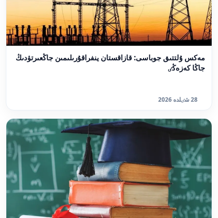
مەكس ۇلتتىق جوباسى: قازاقستان ينفراقۇرىلىمىن جاڭعىرتۋدىڭ
جاڭا كەزەڭٸ
28 شٸلدە 2026