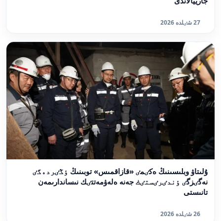
جارييالاندى
27 شٸلدە 2026
ۇلىتاۋ وبلىسىنىڭ ەكٸمٸ «قازاقمىس» توبىنىڭ ٶڭٸردەگٸ
نەگٸزگٸ ٶندٸرٸستٸك جەنە ەلەۋمەتتٸك نىساندارىمەن
تانىستى
26 شٸلدە 2026