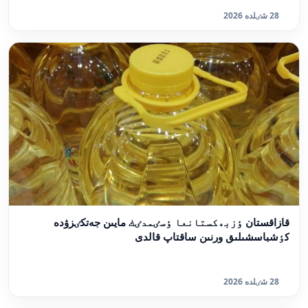
28 شٸلدە 2026
قازاقستان ٶزبەكستانعا ٶسٸمدٸك مايىن جەتكٸزۋدە
كٶشباسشىلىق ورنىن ساقتاپ قالدى
28 شٸلدە 2026