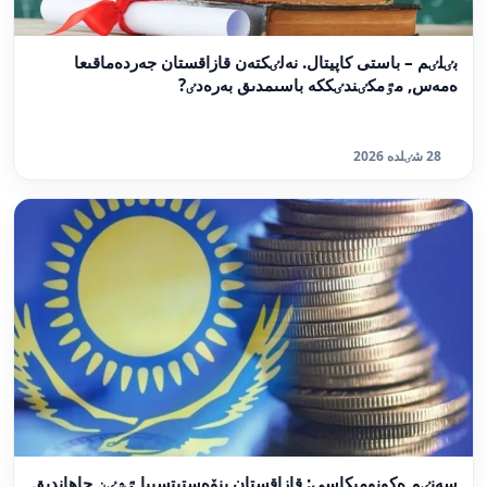
بٸلٸم – باستى كاپيتال. نەلٸكتەن قازاقستان جەردەماقىعا
ەمەس, مٷمكٸندٸككە باسىمدىق بەرەدٸ?
28 شٸلدە 2026
سەنٸم ەكونوميكاسى: قازاقستان ينۆەستيتسييا ٷشٸن جاھاندىق