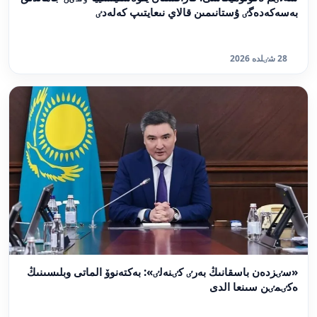
بەسەكەدەگٸ ۇستانىمىن قالاي نىعايتىپ كەلەدٸ
28 شٸلدە 2026
«سٸزدەن باسقانىڭ بەرٸ كٸنەلٸ»: بەكتەنوۆ الماتى وبلىسىنىڭ
ەكٸمٸن سىنعا الدى