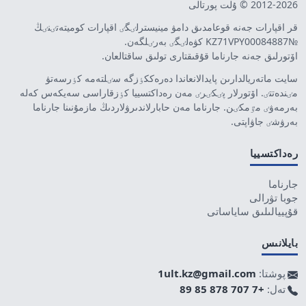
2012-2026 © ۇلت پورتالى
قر اقپارات جەنە قوعامدىق دامۋ مينيسترلٸگٸ اقپارات كوميتەتٸنٸڭ
№KZ71VPY00084887 كۋەلٸگٸ بەرٸلگەن.
اۆتورلىق جەنە جارناما قۇقىقتارى تولىق ساقتالعان.
سايت ماتەريالدارىن پايدالانعاندا دەرەككٶزگە سٸلتەمە كٶرسەتۋ
مٸندەتتٸ. اۆتورلار پٸكٸرٸ مەن رەداكتسييا كٶزقاراسى سەيكەس كەلە
بەرمەۋٸ مٷمكٸن. جارناما مەن حابارلاندىرۋلاردىڭ مازمۇنىنا جارناما
بەرۋشٸ جاۋاپتى.
رەداكتسييا
جارناما
جوبا تۋرالى
قۇپييالىلىق ساياساتى
بايلانىس
پوشتا:
1ult.kz@gmail.com
تەل:
+7 707 878 85 89