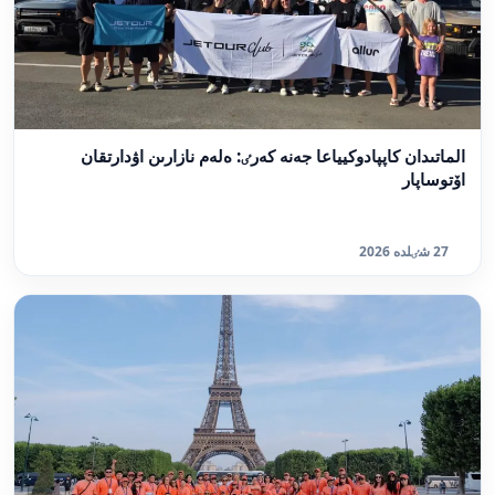
الماتىدان كاپپادوكيياعا جەنە كەرٸ: ەلەم نازارىن اۋدارتقان
اۆتوساپار
27 شٸلدە 2026