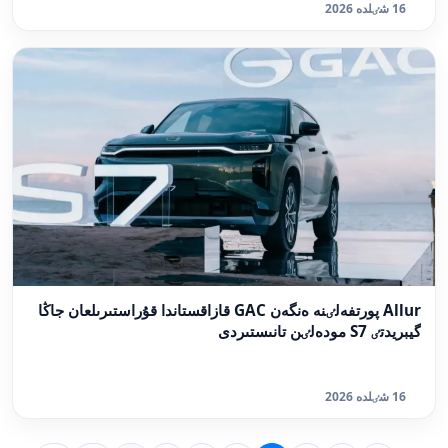
16 شٸلدە 2026
Allur پورتفەلٸنە ەنگەن GAC قازاقستاندا قۇراستىرىلعان جاڭا
گيبريدتٸ S7 مودەلٸن تانىستىردى
16 شٸلدە 2026