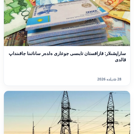
ساراپشىلار: قازاقستان تابىسى جوعارى ەلدەر ساناتىنا جاقىنداپ
قالدى
28 شٸلدە 2026