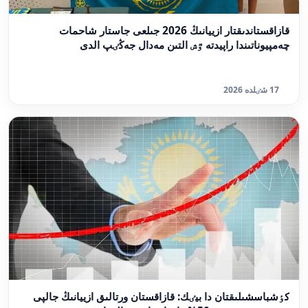
قازاقستاندىقتار ازييانىڭ 2026 جىلعى جاستار شاحمات
چەمپيوناتىندا راپيدتە ٷش التىن مەدال جەڭٸپ الدى
17 شٸلدە 2026
كٶشباسشىلىقتان دا بيٸك: قازاقستان ورتالىق ازييانىڭ جالپى