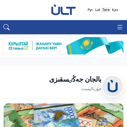
Рус
Lat
Төте
Қаз
بالجان جەڭٸسقىزى
جۋرناليست