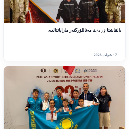
بالقاشتا ٷزدٸك مەتاللۋرگتەر ماراپاتتالدى
17 شٸلدە 2026