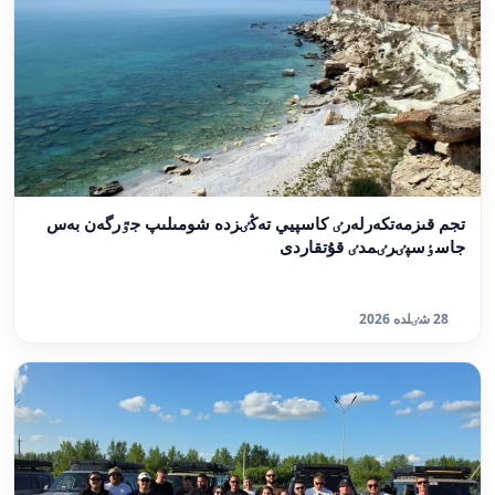
تجم قىزمەتكەرلەرٸ كاسپيي تەڭٸزدە شومىلىپ جٷرگەن بەس
جاسٶسپٸرٸمدٸ قۇتقاردى
28 شٸلدە 2026