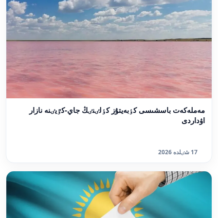
مەملەكەت باسشىسى كٶبەيتۇز كٶلٸنٸڭ جاي-كٷيٸنە نازار
اۋداردى
17 شٸلدە 2026