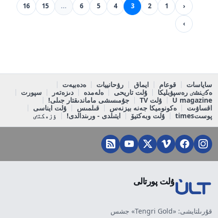
16
15
...
6
5
4
3
2
1
‹
›
ساياسات
قوعام
ايماق
رۋحانييات
ەدەبيەت
ەكٸنشٸ رەسپۋبليكا
ۇلت تاريحى
ەلەمدە
دىزەتەر
سپورت
U magazine
ۇلت TV
جۇمىسشى ماماندىقتار جىلى!
اقساۋىت
ەكونوميكا جەنە بيزنەس
قىلمىس
ۇلت ايناسى
پوستtimes
ۇلت وبەكتيۆ
ايتىلدى - ورىندالدى!
ٶزەكتٸ
ۇلت پورتالى
قۇرىلتايشى: «Tengri Gold» جشس