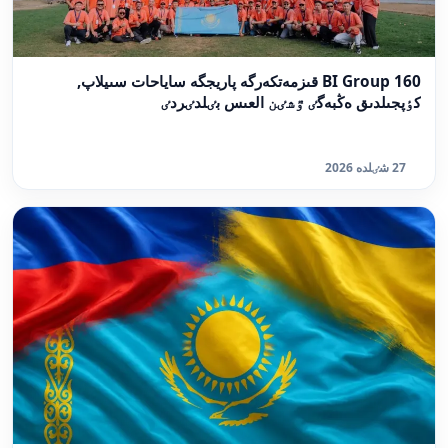
BI Group 160 قىزمەتكەرگە پاريجگە ساياحات سىيلاپ,
كٶپجىلدىق ەڭبەگٸ ٷشٸن العىس بٸلدٸردٸ
27 شٸلدە 2026