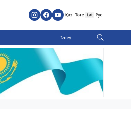
Қаз
Төте
Lat
Рус