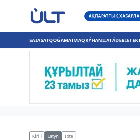
АҚПАРАТТЫҚ ХАБАРЛ
SAIASAT
QOǴAM
AIMAQ
RÝHANIIAT
ÁDEBIET
EK
Kirill
Latyn
Tóte