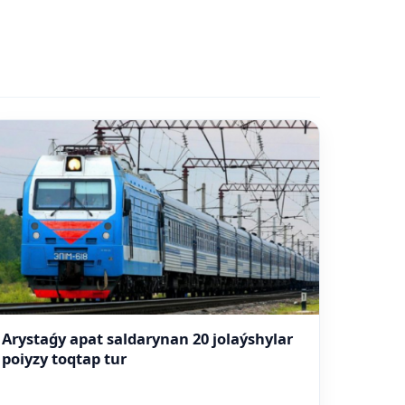
Arystaǵy apat saldarynan 20 jolaýshylar
poiyzy toqtap tur