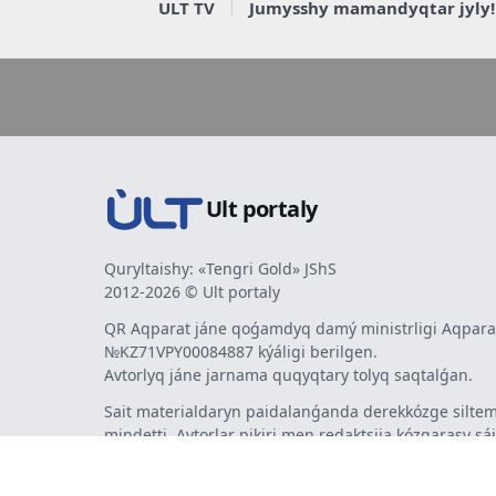
ULT TV
Jumysshy mamandyqtar jyly!
Ult portaly
Quryltaishy: «Tengri Gold» JShS
2012-2026 © Ult portaly
QR Aqparat jáne qoǵamdyq damý ministrligi Aqparat
№KZ71VPY00084887 kýáligi berilgen.
Avtorlyq jáne jarnama quqyqtary tolyq saqtalǵan.
Sait materialdaryn paidalanǵanda derekkózge siltem
mindetti. Avtorlar pikiri men redaktsiia kózqarasy sá
bermeýi múmkin. Jarnama men habarlandyrýlardy
jarnama berýshi jaýapty.