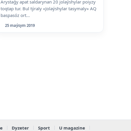
Arystaǵy apat saldarynan 20 jolaýshylar poiyzy
toqtap tur. Bul týraly «Jolaýshylar tasymaly» AQ
baspasóz ort...
25 maýsym 2019
e
Dyzeter
Sport
U magazine