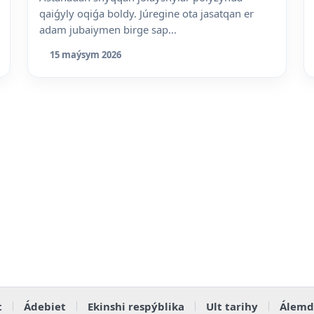
qaiǵyly oqiǵa boldy. Júregine ota jasatqan er
adam jubaiymen birge sap...
15 maýsym 2026
t
Ádebiet
Ekinshi respýblika
Ult tarihy
Álemd