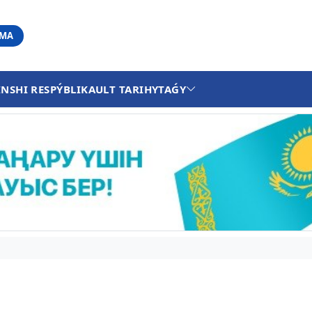
АМА
INSHI RESPÝBLIKA
ULT TARIHY
TAǴY