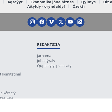
Aqsaýyt
Ekonomika jáne biznes
Qylmys
Ult 
Aityldy - oryndaldy!
Ózekti
REDAKTSIIA
Jarnama
Joba týraly
Qupiialylyq saiasaty
 komitetiniń
e kórsetý
ikes kele
ń mazmunyna