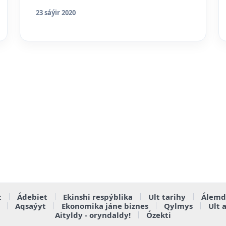
23 sáýir 2020
t
Ádebiet
Ekinshi respýblika
Ult tarihy
Álemd
Aqsaýyt
Ekonomika jáne biznes
Qylmys
Ult 
Aityldy - oryndaldy!
Ózekti