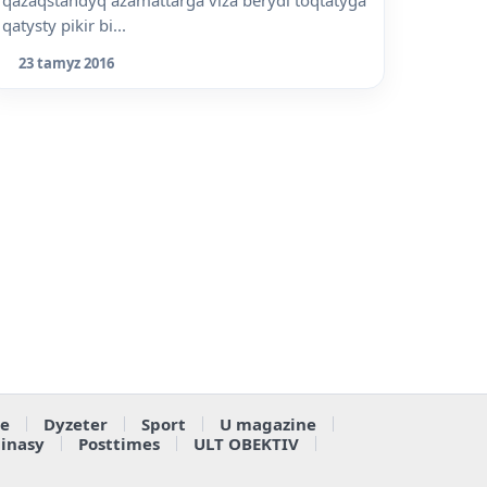
qatysty pikir bi...
23 tamyz 2016
e
Dyzeter
Sport
U magazine
ainasy
Posttimes
ULT OBEKTIV