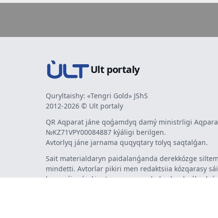
Ult portaly
Quryltaishy: «Tengri Gold» JShS
2012-2026 © Ult portaly
QR Aqparat jáne qoǵamdyq damý ministrligi Aqparat
№KZ71VPY00084887 kýáligi berilgen.
Avtorlyq jáne jarnama quqyqtary tolyq saqtalǵan.
Sait materialdaryn paidalanǵanda derekkózge siltem
mindetti. Avtorlar pikiri men redaktsiia kózqarasy sá
bermeýi múmkin. Jarnama men habarlandyrýlardy
jarnama berýshi jaýapty.