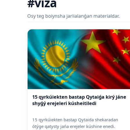
#viza
Osy teg boiynsha jariialanǵan materialdar.
15 qyrkúiekten bastap Qytaiǵa kirý jáne
shyǵý erejeleri kúsheitiledi
15 qyrkúiekten bastap Qytaida shekaradan
ótýge qatysty jańa erejeler kúshine enedi.