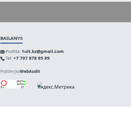
BAILANYS
Poshta:
1ult.kz@gmail.com
Tel:
+7 707 878 85 89
Podderjka
WebAudit