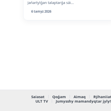
Jańartylǵan talaptarǵa sái...
6 tamyz 2026
Saiasat
Qoǵam
Aimaq
Rýhaniia
ULT TV
Jumysshy mamandyqtar jyly!