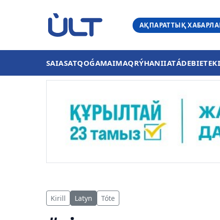
АҚПАРАТТЫҚ ХАБАРЛ
SAIASAT
QOǴAM
AIMAQ
RÝHANIIAT
ÁDEBIET
EK
Kirill
Latyn
Tóte