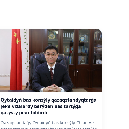
Qytaidyń bas konsýly qazaqstandyqtarǵa
jeke vizalardy berýden bas tartýǵa
qatysty pikir bildirdi
Qazaqstandaǵy Qytaidyń bas konsýly Chjan Vei
qazaqstandyq azamattarǵa viza berýdi toqtatýǵa