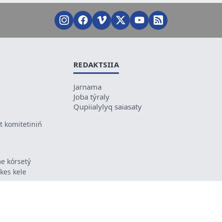
REDAKTSIIA
Jarnama
Joba týraly
Qupiialylyq saiasaty
 komitetiniń
e kórsetý
ikes kele
ń mazmunyna