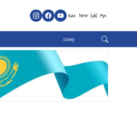
Қаз
Төте
Lat
Рус