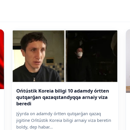
Ońtústik Koreia biligi 10 adamdy órtten
qutqarǵan qazaqstandyqqa arnaiy viza
beredi
Jýyrda on adamdy órtten qutqarǵan qazaq
jigitine Ońtústik Koreia biligi arnaiy viza beretin
boldy, dep habar...