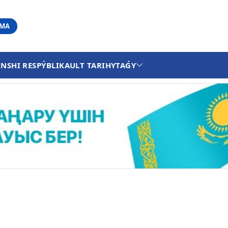
АМА
INSHI RESPÝBLIKA
ULT TARIHY
TAǴY