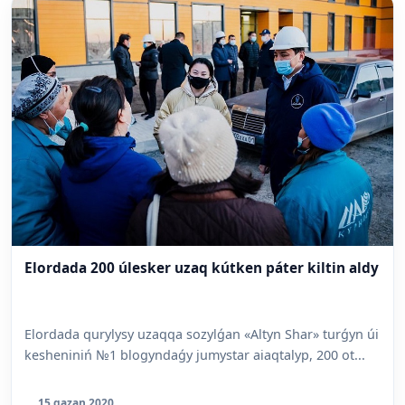
Elordada 200 úlesker uzaq kútken páter kiltin aldy
Elordada qurylysy uzaqqa sozylǵan «Altyn Shar» turǵyn úi
kesheniniń №1 blogyndaǵy jumystar aiaqtalyp, 200 ot...
15 qazan 2020