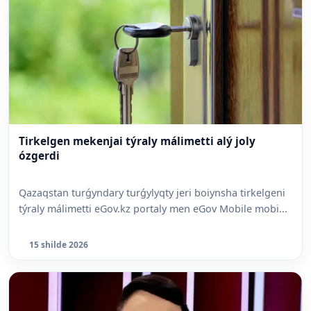
Tirkelgen mekenjai týraly málimetti alý joly
ózgerdi
Qazaqstan turǵyndary turǵylyqty jeri boiynsha tirkelgeni
týraly málimetti eGov.kz portaly men eGov Mobile mobi...
15 shilde 2026