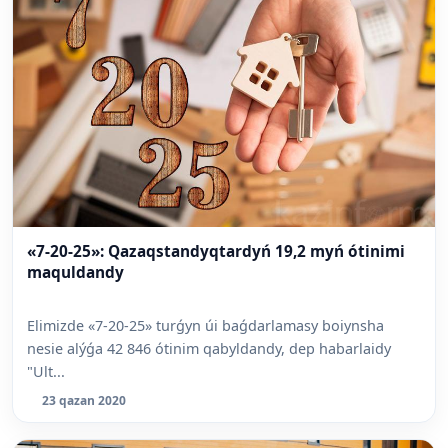
«7-20-25»: Qazaqstandyqtardyń 19,2 myń ótinimi
maquldandy
Elimizde «7-20-25» turǵyn úi baǵdarlamasy boiynsha
nesie alýǵa 42 846 ótinim qabyldandy, dep habarlaidy
"Ult...
23 qazan 2020