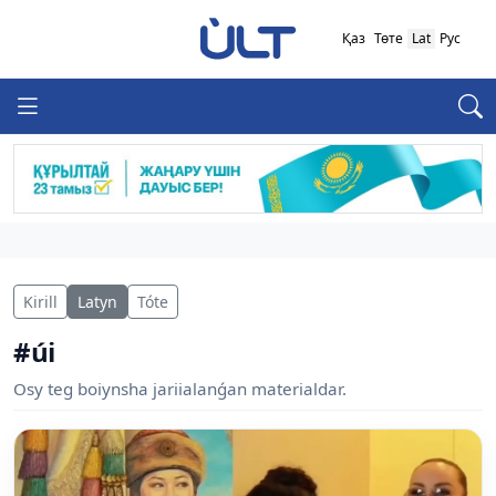
Қаз
Төте
Lat
Рус
Kirill
Latyn
Tóte
#úi
Osy teg boiynsha jariialanǵan materialdar.