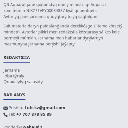
QR Aqparat jáne qoǵamdyq damý ministrligi Aqparat
komitetiniń №KZ71VPY00084887 kýáligi berilgen.
Avtorlyq jáne jarnama quqyqtary tolyq saqtalǵan.
Sait materialdaryn paidalanǵanda derekkózge silteme kórsetý
mindetti. Avtorlar pikiri men redaktsiia kózqarasy sáikes kele
bermeýi múmkin. Jarnama men habarlandyrýlardyń
mazmunyna jarnama berýshi jaýapty.
REDAKTSIIA
Jarnama
Joba týraly
Qupiialylyq saiasaty
BAILANYS
Poshta:
1ult.kz@gmail.com
Tel:
+7 707 878 85 89
Podderjka
WebAudit