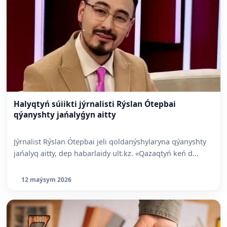
Halyqtyń súiikti jýrnalisti Rýslan Ótepbai
qýanyshty jańalyǵyn aitty
Jýrnalist Rýslan Ótepbai jeli qoldanýshylaryna qýanyshty
jańalyq aitty, dep habarlaidy ult.kz. «Qazaqtyń keń d...
12 maýsym 2026