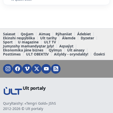
Saiasat
Qoǵam
Aimaq
Rýhaniiat
Ádebiet
Ekinshi respýblika
Ult tarihy
Álemde
Dyzeter
Sport
U magazine
ULT TV
Jumysshy mamandyqtar jyly!
Aqsaýyt
Ekonomika jáne biznes
Qylmys
Ult ainasy
Posttimes
ULT OBEKTIV
Aityldy - oryndaldy!
Ózekti
Ult portaly
Quryltaishy: «Tengri Gold» JShS
2012-2026 © Ult portaly