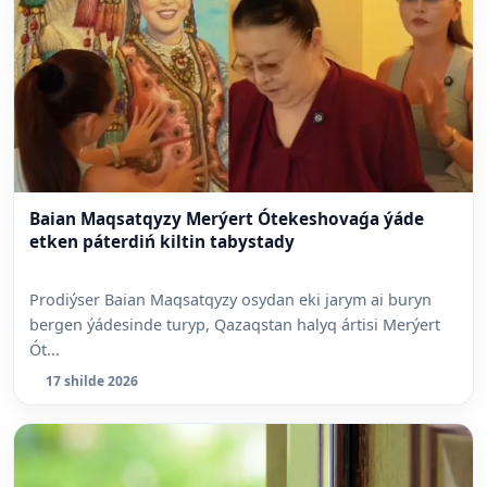
Baian Maqsatqyzy Merýert Ótekeshovaǵa ýáde
etken páterdiń kiltin tabystady
Prodiýser Baian Maqsatqyzy osydan eki jarym ai buryn
bergen ýádesinde turyp, Qazaqstan halyq ártisi Merýert
Ót...
17 shilde 2026