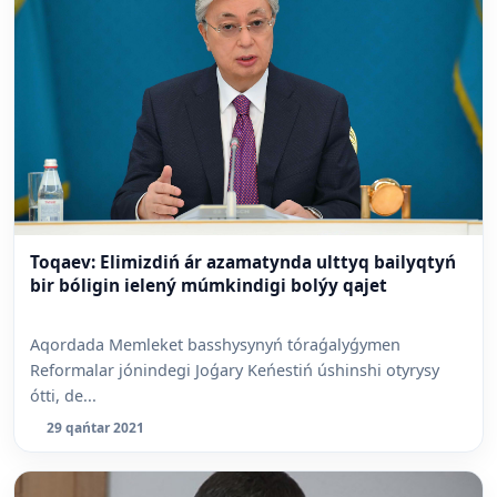
Toqaev: Elimizdiń ár azamatynda ulttyq bailyqtyń
bir bóligin ielený múmkindigi bolýy qajet
Aqordada Memleket basshysynyń tóraǵalyǵymen
Reformalar jónindegi Joǵary Keńestiń úshinshi otyrysy
ótti, de...
29 qańtar 2021