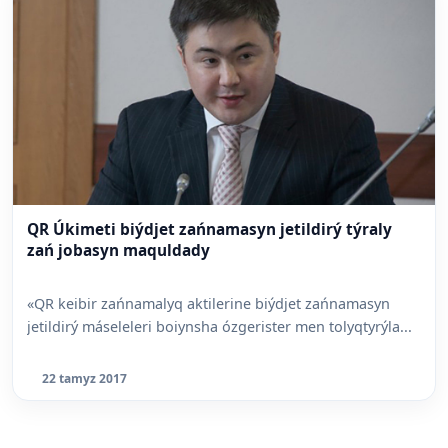
QR Úkimeti biýdjet zańnamasyn jetildirý týraly
zań jobasyn maquldady
«QR keibir zańnamalyq aktilerine biýdjet zańnamasyn
jetildirý máseleleri boiynsha ózgerister men tolyqtyrýla...
22 tamyz 2017