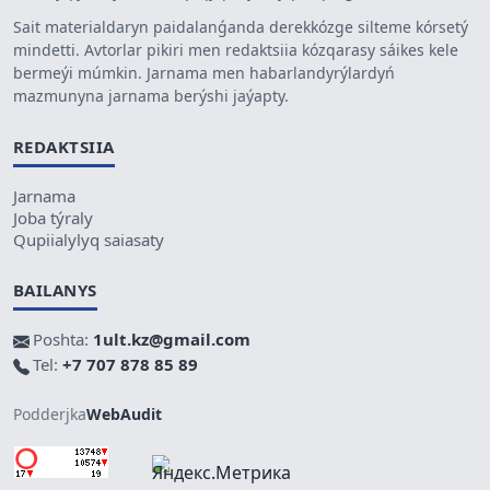
Sait materialdaryn paidalanǵanda derekkózge silteme kórsetý
mindetti. Avtorlar pikiri men redaktsiia kózqarasy sáikes kele
bermeýi múmkin. Jarnama men habarlandyrýlardyń
mazmunyna jarnama berýshi jaýapty.
REDAKTSIIA
Jarnama
Joba týraly
Qupiialylyq saiasaty
BAILANYS
Poshta:
1ult.kz@gmail.com
Tel:
+7 707 878 85 89
Podderjka
WebAudit