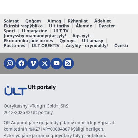
Saiasat
Qoǵam
Aimaq
Rýhaniiat
Ádebiet
Ekinshi respýblika
Ult tarihy
Álemde
Dyzeter
Sport
U magazine
ULT TV
Jumysshy mamandyqtar jyly!
Aqsaýyt
Ekonomika jáne biznes
Qylmys
Ult ainasy
Posttimes
ULT OBEKTIV
Aityldy - oryndaldy!
Ózekti
Ult portaly
Quryltaishy: «Tengri Gold» JShS
2012-2026 © Ult portaly
QR Aqparat jáne qoǵamdyq damý ministrligi Aqparat
komitetiniń №KZ71VPY00084887 kýáligi berilgen.
Avtorlyq jáne jarnama quqyqtary tolyq saqtalǵan.