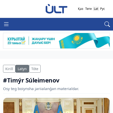
Қаз
Төте
Lat
Рус
Kirill
Latyn
Tóte
#Timýr Súleimenov
Osy teg boiynsha jariialanǵan materialdar.