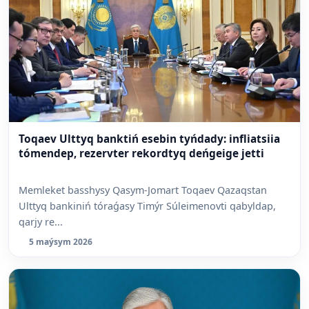
Toqaev Ulttyq banktiń esebin tyńdady: infliatsiia
tómendep, rezervter rekordtyq deńgeige jetti
Memleket basshysy Qasym-Jomart Toqaev Qazaqstan
Ulttyq bankiniń tóraǵasy Timýr Súleimenovti qabyldap,
qarjy re...
5 maýsym 2026