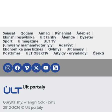
Saiasat
Qoǵam
Aimaq
Rýhaniiat
Ádebiet
Ekinshi respýblika
Ult tarihy
Álemde
Dyzeter
Sport
U magazine
ULT TV
Jumysshy mamandyqtar jyly!
Aqsaýyt
Ekonomika jáne biznes
Qylmys
Ult ainasy
Posttimes
ULT OBEKTIV
Aityldy - oryndaldy!
Ózekti
Ult portaly
Quryltaishy: «Tengri Gold» JShS
2012-2026 © Ult portaly