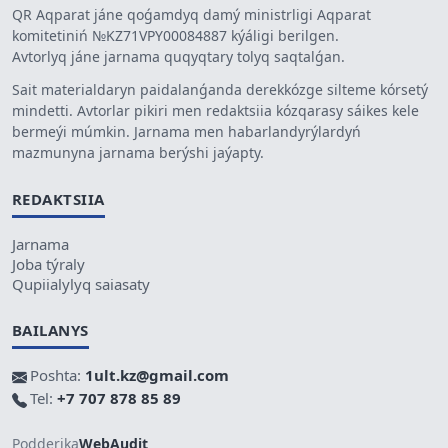
QR Aqparat jáne qoǵamdyq damý ministrligi Aqparat
komitetiniń №KZ71VPY00084887 kýáligi berilgen.
Avtorlyq jáne jarnama quqyqtary tolyq saqtalǵan.
Sait materialdaryn paidalanǵanda derekkózge silteme kórsetý
mindetti. Avtorlar pikiri men redaktsiia kózqarasy sáikes kele
bermeýi múmkin. Jarnama men habarlandyrýlardyń
mazmunyna jarnama berýshi jaýapty.
REDAKTSIIA
Jarnama
Joba týraly
Qupiialylyq saiasaty
BAILANYS
Poshta:
1ult.kz@gmail.com
Tel:
+7 707 878 85 89
Podderjka
WebAudit