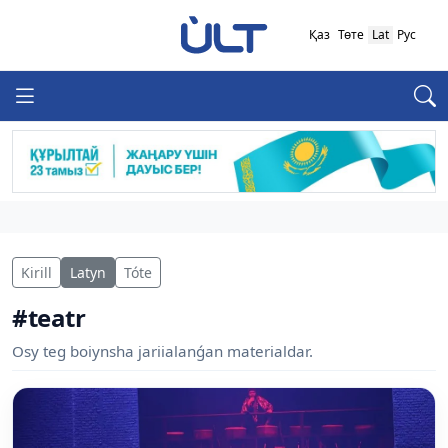
Қаз
Төте
Lat
Рус
Kirill
Latyn
Tóte
#teatr
Osy teg boiynsha jariialanǵan materialdar.