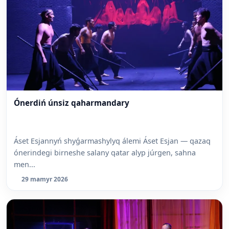
Ónerdiń únsiz qaharmandary
Áset Esjannyń shyǵarmashylyq álemi Áset Esjan — qazaq
ónerindegi birneshe salany qatar alyp júrgen, sahna
men...
29 mamyr 2026