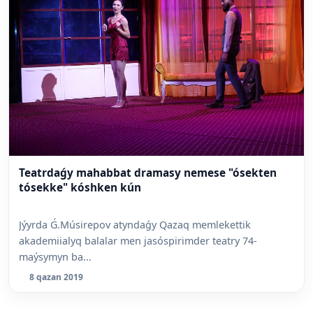
Teatrdaǵy mahabbat dramasy nemese "ósekten
tósekke" kóshken kún
Jýyrda Ǵ.Músirepov atyndaǵy Qazaq memlekettik
akademiialyq balalar men jasóspirimder teatry 74-
maýsymyn ba...
8 qazan 2019