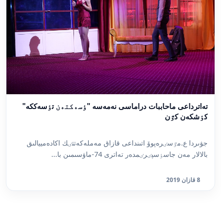
تەاترداعى ماحاببات دراماسى نەمەسە "ٶسەكتەن تٶسەككە"
كٶشكەن كٷن
جۋىردا ع.مٷسٸرەپوۆ اتىنداعى قازاق مەملەكەتتٸك اكادەمييالىق
بالالار مەن جاسٶسپٸرٸمدەر تەاترى 74-ماۋسىمىن با...
8 قازان 2019