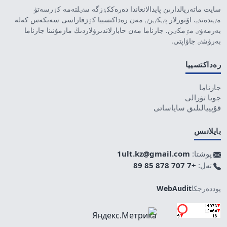
سايت ماتەريالدارىن پايدالانعاندا دەرەككٶزگە سٸلتەمە كٶرسەتۋ
مٸندەتتٸ. اۆتورلار پٸكٸرٸ مەن رەداكتسييا كٶزقاراسى سەيكەس كەلە
بەرمەۋٸ مٷمكٸن. جارناما مەن حابارلاندىرۋلاردىڭ مازمۇنىنا جارناما
بەرۋشٸ جاۋاپتى.
رەداكتسييا
جارناما
جوبا تۋرالى
قۇپييالىلىق ساياساتى
بايلانىس
پوشتا:
1ult.kz@gmail.com
تەل:
+7 707 878 85 89
پوددەرجكا
WebAudit