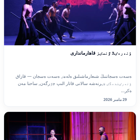
ٶنەردٸڭ ٷنسٸز قاھارماندارى
ەسەت ەسجاننىڭ شىعارماشىلىق ەلەمٸ ەسەت ەسجان — قازاق
ٶنەرٸندەگٸ بٸرنەشە سالانى قاتار الىپ جٷرگەن, ساحنا مەن
ەكر...
29 مامىر 2026