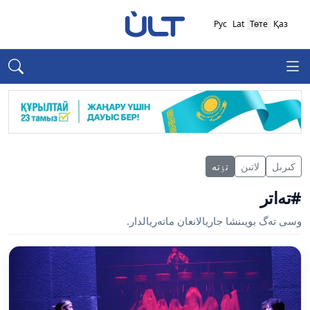
Рус
Lat
Төте
Қаз
كىرىل
لاتىن
تٶتە
#تەاتر
وسى تەگ بويىنشا جاريالانعان ماتەريالدار.