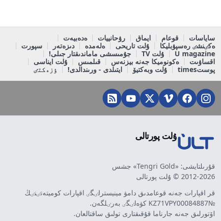
ساياسات
قوعام
ايماق
رۋحانييات
ەدەبيەت
ەكٸنشٸ رەسپۋبليكا
ۇلت تاريحى
ەلەمدە
دىزەتەر
سپورت
U magazine
ۇلت TV
جۇمىسشى ماماندىقتار جىلى!
اقساۋىت
ەكونوميكا جەنە بيزنەس
قىلمىس
ۇلت ايناسى
پوستtimes
ۇلت وبەكتيۆ
ايتىلدى - ورىندالدى!
ٶزەكتٸ
ۇلت پورتالى
قۇرىلتايشى: «Tengri Gold» جشس
2012-2026 © ۇلت پورتالى
قر اقپارات جەنە قوعامدىق دامۋ مينيسترلٸگٸ اقپارات كوميتەتٸنٸڭ
№KZ71VPY00084887 كۋەلٸگٸ بەرٸلگەن.
اۆتورلىق جەنە جارناما قۇقىقتارى تولىق ساقتالعان.