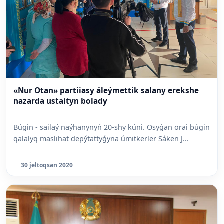
«Nur Otan» partiiasy áleýmettik salany erekshe
nazarda ustaityn bolady
Búgin - sailaý naýhanynyń 20-shy kúni. Osyǵan orai búgin
qalalyq maslihat depýtattyǵyna úmitkerler Sáken J...
30 jeltoqsan 2020