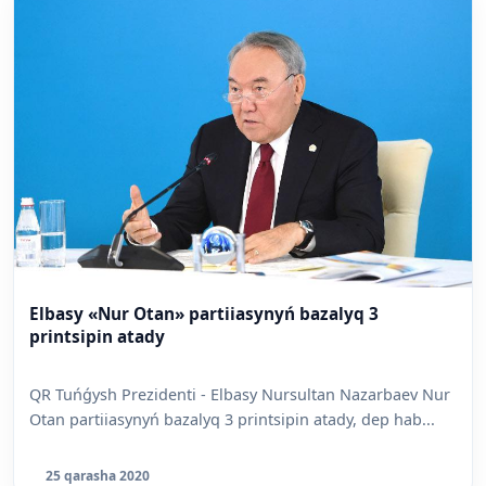
Elbasy «Nur Otan» partiiasynyń bazalyq 3
printsipin atady
QR Tuńǵysh Prezidenti - Elbasy Nursultan Nazarbaev Nur
Otan partiiasynyń bazalyq 3 printsipin atady, dep hab...
25 qarasha 2020