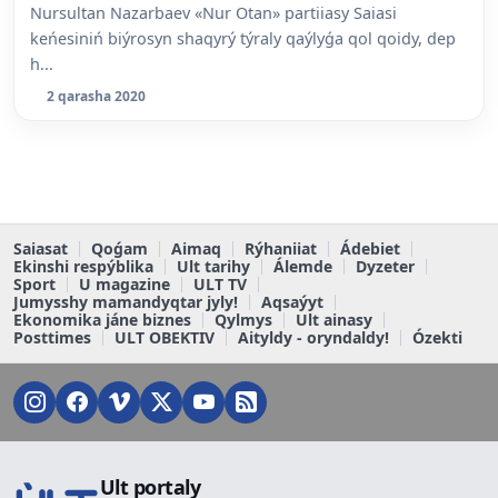
Nursultan Nazarbaev «Nur Otan» partiiasy Saiasi
keńesiniń biýrosyn shaqyrý týraly qaýlyǵa qol qoidy, dep
h...
2 qarasha 2020
Saiasat
Qoǵam
Aimaq
Rýhaniiat
Ádebiet
Ekinshi respýblika
Ult tarihy
Álemde
Dyzeter
Sport
U magazine
ULT TV
Jumysshy mamandyqtar jyly!
Aqsaýyt
Ekonomika jáne biznes
Qylmys
Ult ainasy
Posttimes
ULT OBEKTIV
Aityldy - oryndaldy!
Ózekti
Ult portaly