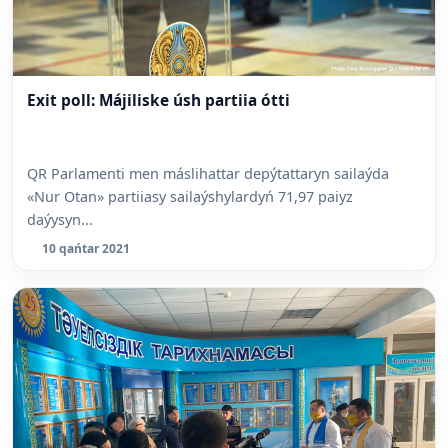
Exit poll: Májiliske úsh partiia ótti
QR Parlamenti men máslihattar depýtattaryn sailaýda
«Nur Otan» partiiasy sailaýshylardyń 71,97 paiyz
daýysyn...
10 qańtar 2021