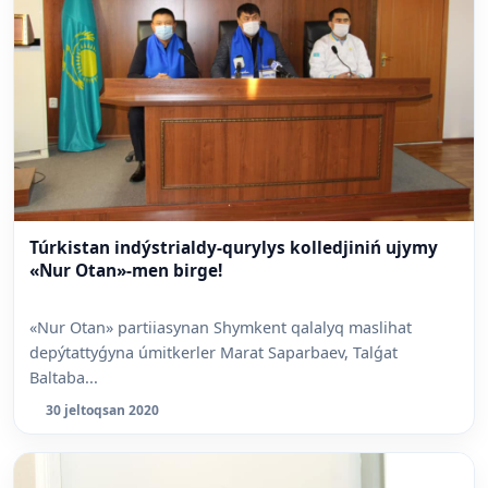
Túrkistan indýstrialdy-qurylys kolledjiniń ujymy
«Nur Otan»-men birge!
«Nur Otan» partiiasynan Shymkent qalalyq maslihat
depýtattyǵyna úmitkerler Marat Saparbaev, Talǵat
Baltaba...
30 jeltoqsan 2020