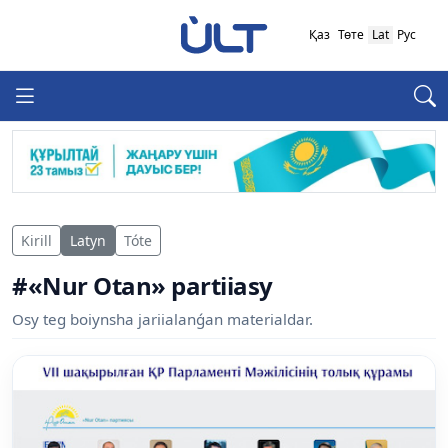
Қаз
Төте
Lat
Рус
Kirill
Latyn
Tóte
#«Nur Otan» partiiasy
Osy teg boiynsha jariialanǵan materialdar.