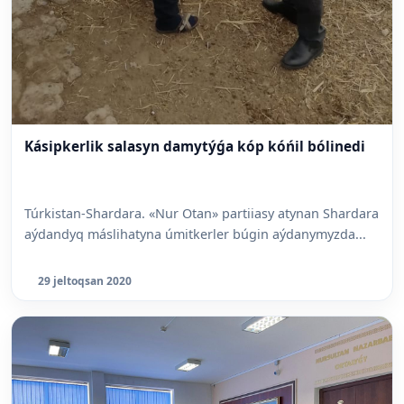
Kásipkerlik salasyn damytýǵa kóp kóńil bólinedi
Túrkistan-Shardara. «Nur Otan» partiiasy atynan Shardara
aýdandyq máslihatyna úmitkerler búgin aýdanymyzda...
29 jeltoqsan 2020