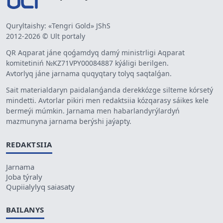
Quryltaishy: «Tengri Gold» JShS
2012-2026 © Ult portaly
QR Aqparat jáne qoǵamdyq damý ministrligi Aqparat
komitetiniń №KZ71VPY00084887 kýáligi berilgen.
Avtorlyq jáne jarnama quqyqtary tolyq saqtalǵan.
Sait materialdaryn paidalanǵanda derekkózge silteme kórsetý
mindetti. Avtorlar pikiri men redaktsiia kózqarasy sáikes kele
bermeýi múmkin. Jarnama men habarlandyrýlardyń
mazmunyna jarnama berýshi jaýapty.
REDAKTSIIA
Jarnama
Joba týraly
Qupiialylyq saiasaty
BAILANYS