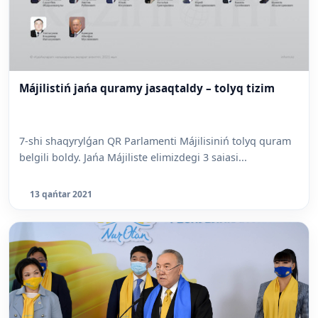
Májilistiń jańa quramy jasaqtaldy – tolyq tizim
7-shi shaqyrylǵan QR Parlamenti Májilisiniń tolyq quram
belgili boldy. Jańa Májiliste elimizdegi 3 saiasi...
13 qańtar 2021