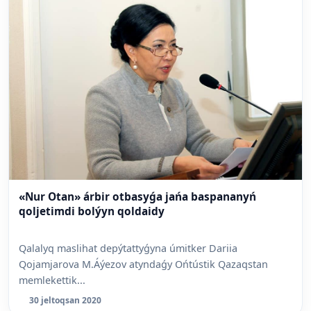
«Nur Otan» árbir otbasyǵa jańa baspananyń
qoljetimdi bolýyn qoldaidy
Qalalyq maslihat depýtattyǵyna úmitker Dariia
Qojamjarova M.Áýezov atyndaǵy Ońtústik Qazaqstan
memlekettik...
30 jeltoqsan 2020