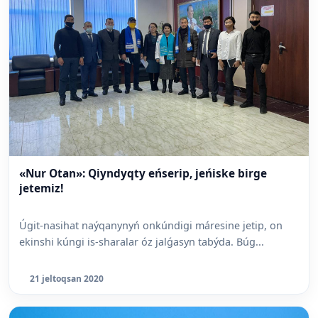
«Nur Otan»: Qiyndyqty eńserip, jeńiske birge
jetemiz!
Úgit-nasihat naýqanynyń onkúndigi máresine jetip, on
ekinshi kúngi is-sharalar óz jalǵasyn tabýda. Búg...
21 jeltoqsan 2020