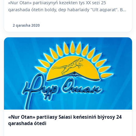
«Nur Otan» partiiasynyń kezekten tys XX sezi 25
qarashada ótetin boldy, dep habarlaidy "Ult aqparat". B...
2 qarasha 2020
«Nur Otan» partiiasy Saiasi keńesiniń biýrosy 24
qarashada ótedi