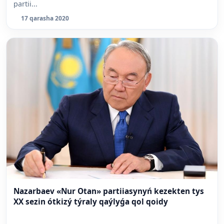
partii...
17 qarasha 2020
Nazarbaev «Nur Otan» partiiasynyń kezekten tys
XX sezin ótkizý týraly qaýlyǵa qol qoidy