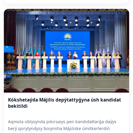
Kókshetaýda Májilis depýtattyǵyna úsh kandidat
bekitildi
Aqmola oblysynda pikirsaiys pen kandidattarǵa daýys
berý qorytyndysy boiynsha Májiliske úmitkerlerdiń