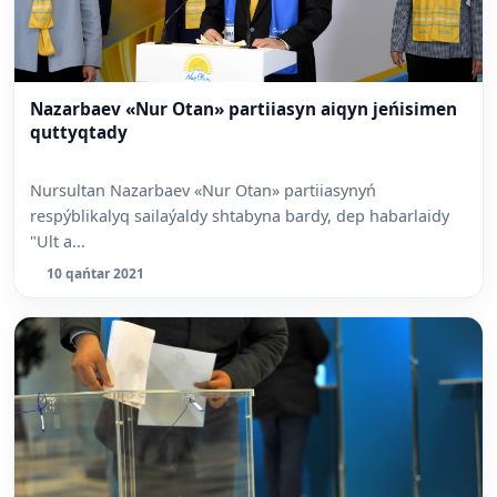
Nazarbaev «Nur Otan» partiiasyn aiqyn jeńisimen
quttyqtady
Nursultan Nazarbaev «Nur Otan» partiiasynyń
respýblikalyq sailaýaldy shtabyna bardy, dep habarlaidy
"Ult a...
10 qańtar 2021