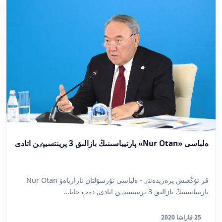
ەلباسى «Nur Otan» پارتيياسىنىڭ بازالىق 3 پرينتسيپٸن اتادى
قر تۇڭعىش پرەزيدەنتٸ - ەلباسى نۇرسۇلتان نازارباەۆ Nur Otan
پارتيياسىنىڭ بازالىق 3 پرينتسيپٸن اتادى, دەپ حابا...
25 قاراشا 2020