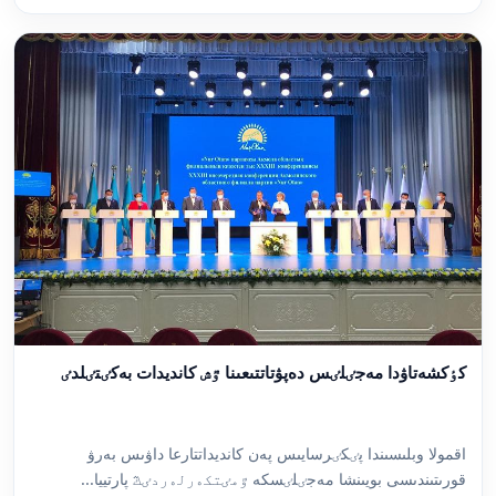
كٶكشەتاۋدا مەجٸلٸس دەپۋتاتتىعىنا ٷش كانديدات بەكٸتٸلدٸ
اقمولا وبلىسىندا پٸكٸرسايىس پەن كانديداتتارعا داۋىس بەرۋ
قورىتىندىسى بويىنشا مەجٸلٸسكە ٷمٸتكەرلەردٸڭ پارتييا...