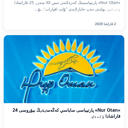
«Nur Otan» پارتيياسىنىڭ كەزەكتەن تىس XX سەزٸ 25 قاراشادا
ٶتەتٸن بولدى, دەپ حابارلايدى "ۇلت اقپارات". بۇ...
2 قاراشا 2020
«Nur Otan» پارتيياسى ساياسي كەڭەسٸنٸڭ بيۋروسى 24
قاراشادا ٶتەدٸ