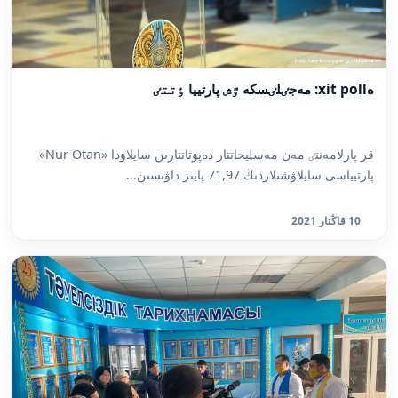
ەxit poll: مەجٸلٸسكە ٷش پارتييا ٶتتٸ
قر پارلامەنتٸ مەن مەسليحاتتار دەپۋتاتتارىن سايلاۋدا «Nur Otan»
پارتيياسى سايلاۋشىلاردىڭ 71,97 پايىز داۋىسىن...
10 قاڭتار 2021