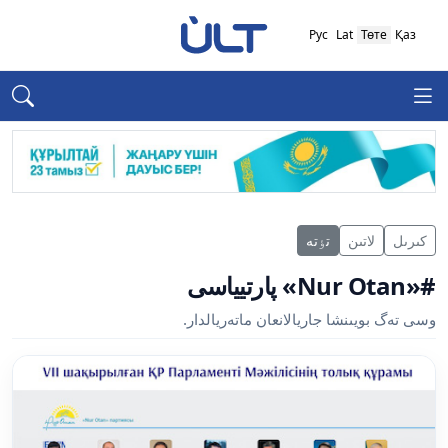
Рус
Lat
Төте
Қаз
كىرىل
لاتىن
تٶتە
#«Nur Otan» پارتيياسى
وسى تەگ بويىنشا جاريالانعان ماتەريالدار.