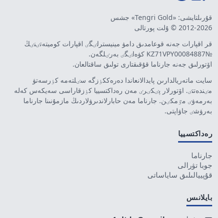
قۇرىلتايشى: «Tengri Gold» جشس
2012-2026 © ۇلت پورتالى
قر اقپارات جەنە قوعامدىق دامۋ مينيسترلٸگٸ اقپارات كوميتەتٸنٸڭ
№KZ71VPY00084887 كۋەلٸگٸ بەرٸلگەن.
اۆتورلىق جەنە جارناما قۇقىقتارى تولىق ساقتالعان.
سايت ماتەريالدارىن پايدالانعاندا دەرەككٶزگە سٸلتەمە كٶرسەتۋ
مٸندەتتٸ. اۆتورلار پٸكٸرٸ مەن رەداكتسييا كٶزقاراسى سەيكەس كەلە
بەرمەۋٸ مٷمكٸن. جارناما مەن حابارلاندىرۋلاردىڭ مازمۇنىنا جارناما
بەرۋشٸ جاۋاپتى.
رەداكتسييا
جارناما
جوبا تۋرالى
قۇپييالىلىق ساياساتى
بايلانىس