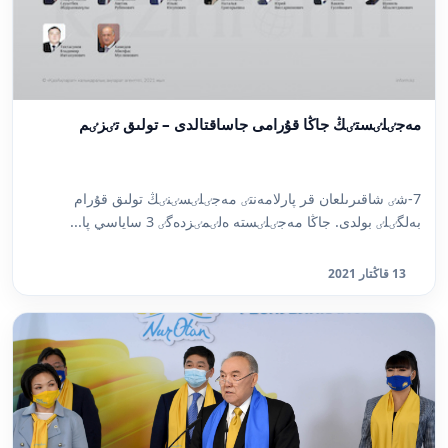
مەجٸلٸستٸڭ جاڭا قۇرامى جاساقتالدى – تولىق تٸزٸم
7-شٸ شاقىرىلعان قر پارلامەنتٸ مەجٸلٸسٸنٸڭ تولىق قۇرام
بەلگٸلٸ بولدى. جاڭا مەجٸلٸستە ەلٸمٸزدەگٸ 3 ساياسي پا...
13 قاڭتار 2021