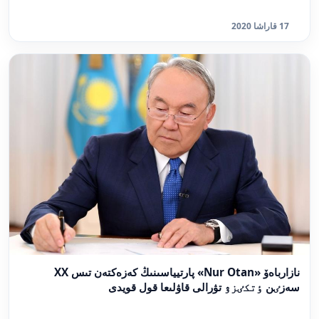
17 قاراشا 2020
نازارباەۆ «Nur Otan» پارتيياسىنىڭ كەزەكتەن تىس XX
سەزٸن ٶتكٸزۋ تۋرالى قاۋلىعا قول قويدى