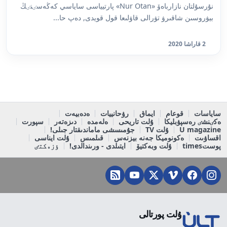
نۇرسۇلتان نازارباەۆ «Nur Otan» پارتيياسى ساياسي كەڭەسٸنٸڭ
بيۋروسىن شاقىرۋ تۋرالى قاۋلىعا قول قويدى, دەپ حا...
2 قاراشا 2020
ساياسات
قوعام
ايماق
رۋحانييات
ەدەبيەت
ەكٸنشٸ رەسپۋبليكا
ۇلت تاريحى
ەلەمدە
دىزەتەر
سپورت
U magazine
ۇلت TV
جۇمىسشى ماماندىقتار جىلى!
اقساۋىت
ەكونوميكا جەنە بيزنەس
قىلمىس
ۇلت ايناسى
پوستtimes
ۇلت وبەكتيۆ
ايتىلدى - ورىندالدى!
ٶزەكتٸ
ۇلت پورتالى