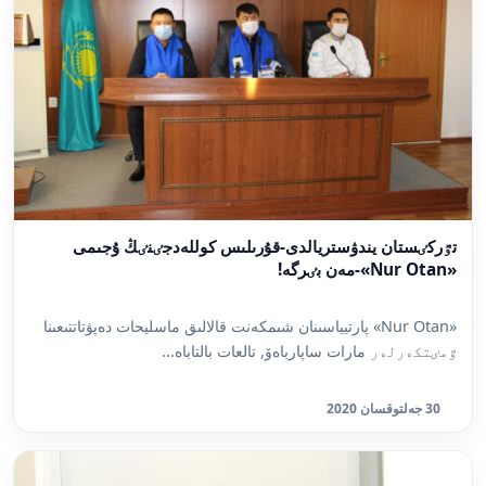
تٷركٸستان يندۋستريالدى-قۇرىلىس كوللەدجٸنٸڭ ۇجىمى
«Nur Otan»-مەن بٸرگە!
«Nur Otan» پارتيياسىنان شىمكەنت قالالىق ماسليحات دەپۋتاتتىعىنا
ٷمٸتكەرلەر مارات ساپارباەۆ, تالعات بالتاباە...
30 جەلتوقسان 2020