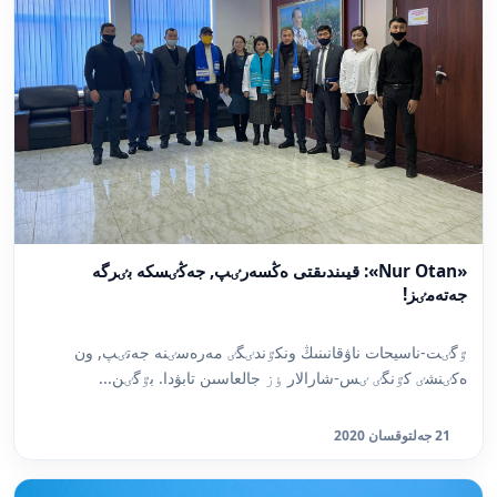
«Nur Otan»: قيىندىقتى ەڭسەرٸپ, جەڭٸسكە بٸرگە
جەتەمٸز!
ٷگٸت-ناسيحات ناۋقانىنىڭ ونكٷندٸگٸ مەرەسٸنە جەتٸپ, ون
ەكٸنشٸ كٷنگٸ ٸس-شارالار ٶز جالعاسىن تابۋدا. بٷگٸن...
21 جەلتوقسان 2020