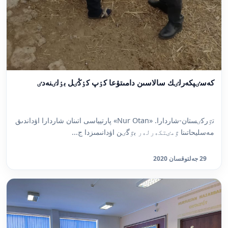
كەسٸپكەرلٸك سالاسىن دامىتۋعا كٶپ كٶڭٸل بٶلٸنەدٸ
تٷركٸستان-شاردارا. «Nur Otan» پارتيياسى اتىنان شاردارا اۋداندىق
مەسليحاتىنا ٷمٸتكەرلەر بٷگٸن اۋدانىمىزدا ج...
29 جەلتوقسان 2020