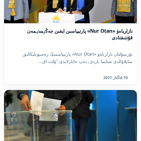
نازارباەۆ «Nur Otan» پارتيياسىن ايقىن جەڭٸسٸمەن
قۇتتىقتادى
نۇرسۇلتان نازارباەۆ «Nur Otan» پارتيياسىنىڭ رەسپۋبليكالىق
سايلاۋالدى شتابىنا باردى, دەپ حابارلايدى "ۇلت اق...
10 قاڭتار 2021