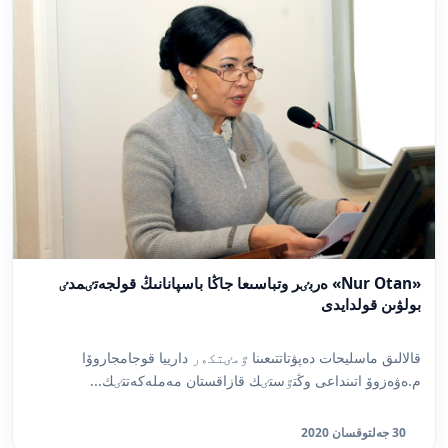
«Nur Otan» ەربٸر وتباسىعا جاڭا باسپانانىڭ قولجەتٸمدٸ
بولۋىن قولدايدى
قالالىق ماسليحات دەپۋتاتتىعىنا ٷمٸتكەر دارييا قوجامجاروۆا
م.ەۋەزوۆ اتىنداعى وڭتٷستٸك قازاقستان مەملەكەتتٸك...
30 جەلتوقسان 2020