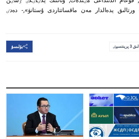
تالىق يدەالدار مەن ماقساتتاردى ۇستانۋ»,- دەدٸ
بۆلىسۋ