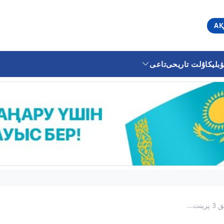
АҚ
ليكا
ۇلت تاريحى
تاعى