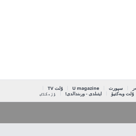
ر
سپورت
U magazine
ۇلت TV
ۇلت وبەكتيۆ
ايتىلدى - ورىندالدى!
ٶزەكتٸ