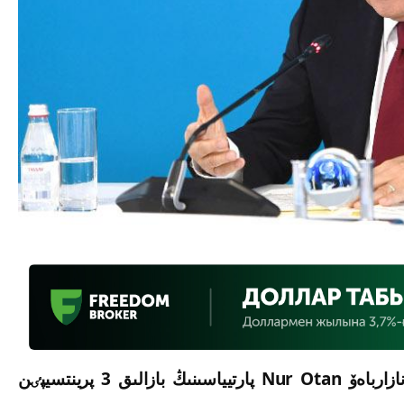
قر تۇڭعىش پرەزيدەنتٸ - ەلباسى نۇرسۇلتان نازارباەۆ Nur Otan پارتيياسىنىڭ بازالىق 3 پرينتسيپٸن