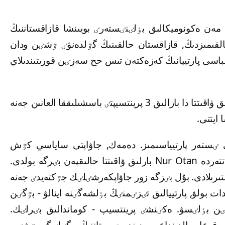
ۇرامى مەن ەكونوميكالىق بٶلٸنٸستەرٸ بويىنشا قازاقستاننىڭ
القىمىزدىڭ, قازاقستان حالقىنىڭ گٷلدەنۋٸ ٷشٸن ودان
باسى پارتييانىڭ كەزەكتەن تىس حح سەزٸن قورىتىندىلاي
وسى ورايدا ەلباسى Nur Otan پارتيياسى بارلىق ۋاقىتتا دا بازالىق 3 پرينتسيپتٸ باسشىلىققا العانىن جەنە
 ايتتى.
ٸستەر پارتيياسىمىز. دەمەك, جاۋاپتى ساياسي كٷش
دەگەن سٶز. ياعني, ايتتى - ٸستەدٸ. قيىن سەتتەردە Nur Otan بارلىق ۋاقىتتا حالىقپەن بٸرگە بولدى.
ىستىرىلادى. بۇل بٸزگە زور جاۋاپكەرشٸلٸك جٷكتەيدٸ جەنە
پارتيياسىنان كانديدات بولۋ, پارتييالىق تٸزٸمنٸڭ بٶلشەگٸنە اينالۋ - بٷگٸن
ٸن بٶلٸسۋ. ەكٸنشٸ پرينتسيپ - كوماندالىق بٸرلٸك.
 قوعام الدىنداعى مٸندەت, وتاننىڭ يگٸلٸگٸ ٷشٸن