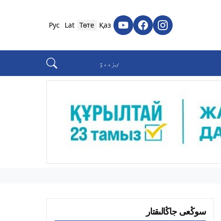
Рус
Lat
Төте
Қаз
سوڭعى جاڭالىقتار