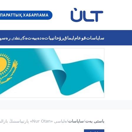
ПАРАТТЫҚ ХАБАРЛАМА
ساياسات
قوعام
ايماق
رۋحانييات
ەدەبيەت
ەكٸنشٸ رەسپۋب
باستى بەت
/
ساياسات
/
ەلباسى «Nur Otan» پارتيياسىنىڭ بازالىق 3 پرينت...