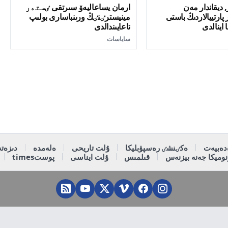
 ديقاندار مەن
ارمان يساعاليەۆ سىرتقى ٸستەر
ارتييالاردىڭ باستى
مينيسترٸنٸڭ ورىنباسارى بولىپ
 اينالدى
تاعايىندالدى
ساياسات
دەبيەت
ەكٸنشٸ رەسپۋبليكا
ۇلت تاريحى
ەلەمدە
دىزەتە
وميكا جەنە بيزنەس
قىلمىس
ۇلت ايناسى
پوستtimes