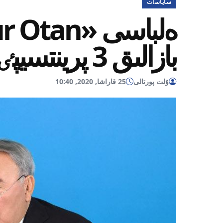
ساياسات
بازالىق 3 پرينتسيپٸن اتادى
ۇلت پورتالى
25 قاراشا, 2020, 10:40