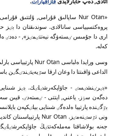
اتادى, دەپ حابارلايدى
قازاقپارات
.
«Nur Otan ساپالىق قۇرامى, ۇلتتىق ق
پروەكتسيياسى سانالادى. سوندىقتان دا بٸز ح
ارى دا جۇمىس ٸستەۋگە نيەتتٸمٸز», - دەدٸ ەل
كەلە.
الداعى ۋاقىتتا دا وعان ارقا سٷيەيتٸندٸگٸن باسا
«بٸرٸنشٸسٸ - جاۋاپكەرشٸلٸك. بٸز شىنايى 
بٷگٸندە پارتييا ەلدەگٸ شىنايى بيلٸكپەن بايلان
ونى تٷسٸنەمٸز. Nur Otan 
جەنە بولاشاقتا مەملەكەتتٸڭ جاۋاپكەرشٸلٸگ
پارتيياعا مٷشەلٸك - بۇل باسىمدىق ەمەس,