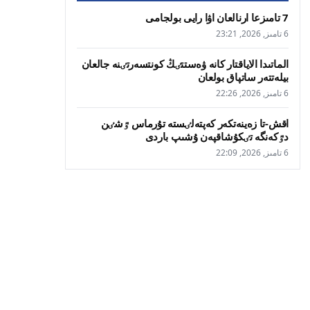
7 تامىزعا ارنالعان اۋا رايى بولجامى
6 تامىز, 2026, 23:21
الماتىدا الاياقتار كانە ۋەستتٸڭ كونتسەرتٸنە جالعان
بيلەتتەر ساتپاق بولعان
6 تامىز, 2026, 22:26
اقش-تا زەينەتكەر كەپتەلٸستە تۇرماس ٷشٸن
دٷكەنگە تٸكۇشاقپەن ۇشىپ باردى
6 تامىز, 2026, 22:09