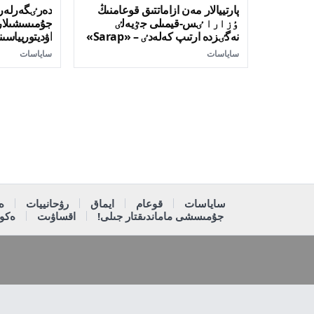
پارتييالار مەن ازاماتتىق قوعامنىڭ
دەرٸگەرلەر,
ٶزارا ٸس-قيمىلى جٷيەلٸ
جۇمىسشىلار پ
نەگٸزدە ارتىپ كەلەدٸ – «Sarap»
اۋديتوريياسىنا
كلۋبىنىڭ ساراپشىلارى
ساياسات
ساياسات
ساياسات
قوعام
ايماق
رۋحانييات
ە
جۇمىسشى ماماندىقتار جىلى!
اقساۋىت
ەكون