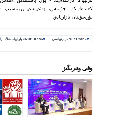
كٷندەلٸكتٸ جۇمىس. ٷشٸنشٸ پرينتسيپ - ور
نۇرسۇلتان نازارباەۆ.
«Nur Otan» پارتيياسى
«Nur Otan» پارتيياسىنىڭ بازالىق 3 پرينتسيپٸ
وقى وتىرىڭىز