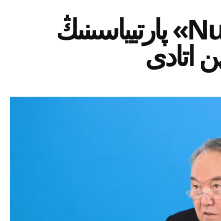
ەلباسى «Nur Otan» پارتيياسىنىڭ