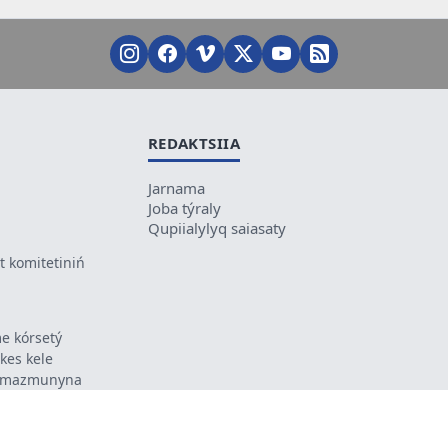
REDAKTSIIA
Jarnama
Joba týraly
Qupiialylyq saiasaty
 komitetiniń
e kórsetý
ikes kele
ń mazmunyna