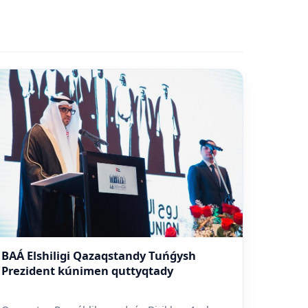
BAÁ Elshiligi Qazaqstandy Tuńǵysh
Prezident kúnimen quttyqtady