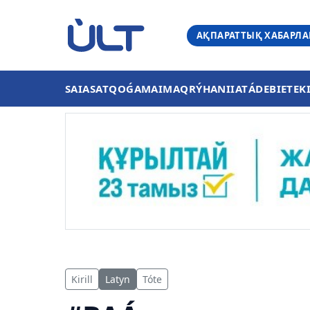
АҚПАРАТТЫҚ ХАБАРЛ
SAIASAT
QOǴAM
AIMAQ
RÝHANIIAT
ÁDEBIET
EK
Kirill
Latyn
Tóte