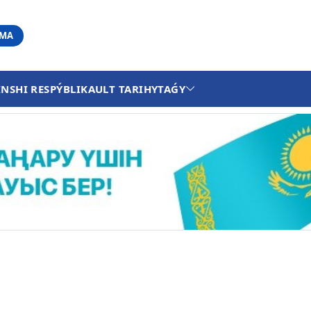
АМА
INSHI RESPÝBLIKA
ULT TARIHY
TAǴY