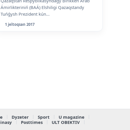
Qazaqstan Respýblikasyndaǵy Birikken Arab
Ámirlikteriniń (BAÁ) Elshiligi Qazaqstandy
Tuńǵysh Prezident kún...
1 jeltoqsan 2017
e
Dyzeter
Sport
U magazine
ainasy
Posttimes
ULT OBEKTIV