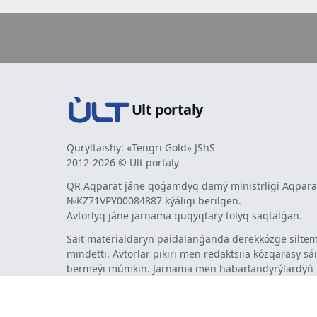
Ult portaly
Quryltaishy: «Tengri Gold» JShS
2012-2026 © Ult portaly
QR Aqparat jáne qoǵamdyq damý ministrligi Aqparat
№KZ71VPY00084887 kýáligi berilgen.
Avtorlyq jáne jarnama quqyqtary tolyq saqtalǵan.
Sait materialdaryn paidalanǵanda derekkózge siltem
mindetti. Avtorlar pikiri men redaktsiia kózqarasy sá
bermeýi múmkin. Jarnama men habarlandyrýlardy
jarnama berýshi jaýapty.