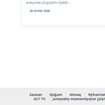
arasynda júrgizýshi kýálik...
26 shilde 2026
Saiasat
Qoǵam
Aimaq
Rýhaniia
ULT TV
Jumysshy mamandyqtar jyly!