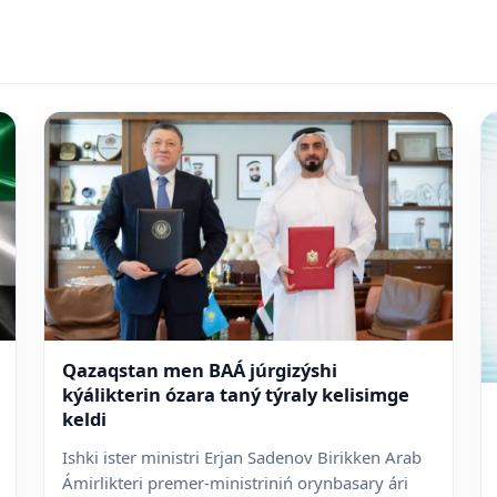
Qazaqstan men BAÁ júrgizýshi
kýálikterin ózara taný týraly kelisimge
keldi
Ishki ister ministri Erjan Sadenov Birikken Arab
Ámirlikteri premer-ministriniń orynbasary ári