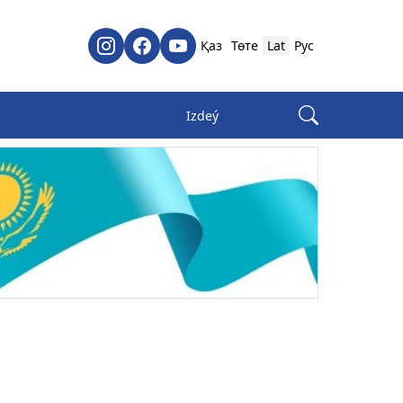
Қаз
Төте
Lat
Рус