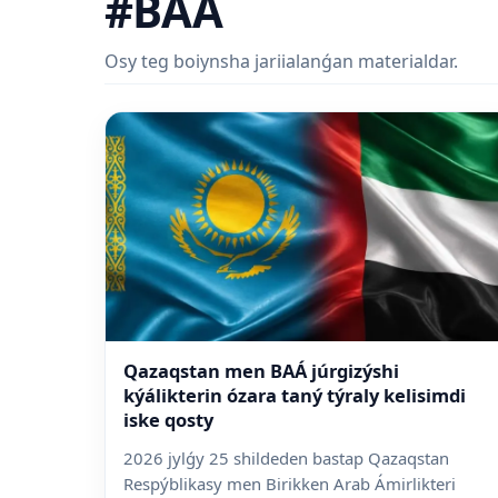
#BAÁ
Osy teg boiynsha jariialanǵan materialdar.
Qazaqstan men BAÁ júrgizýshi
kýálikterin ózara taný týraly kelisimdi
iske qosty
2026 jylǵy 25 shildeden bastap Qazaqstan
Respýblikasy men Birikken Arab Ámirlikteri