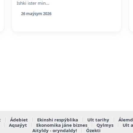
Ishki ister min...
26 maýsym 2026
t
Ádebiet
Ekinshi respýblika
Ult tarihy
Álemd
Aqsaýyt
Ekonomika jáne biznes
Qylmys
Ult 
Aityldy - oryndaldy!
Ózekti