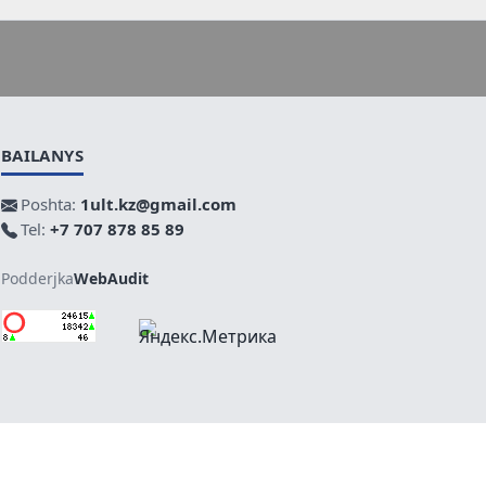
BAILANYS
Poshta:
1ult.kz@gmail.com
Tel:
+7 707 878 85 89
Podderjka
WebAudit