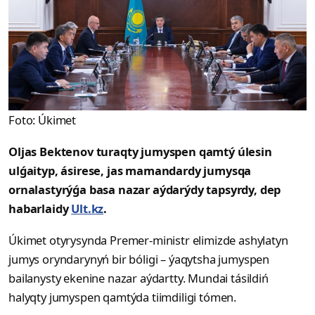
Foto: Úkimet
Oljas Bektenov turaqty jumyspen qamtý úlesin
ulǵaityp, ásirese, jas mamandardy jumysqa
ornalastyrýǵa basa nazar aýdarýdy tapsyrdy, dep
habarlaidy
Ult.kz
.
Úkimet otyrysynda Premer-ministr elimizde ashylatyn
jumys oryndarynyń bir bóligi – ýaqytsha jumyspen
bailanysty ekenine nazar aýdartty. Mundai tásildiń
halyqty jumyspen qamtýda tiimdiligi tómen.