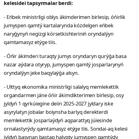
kelesidei tapsyrmalar berdi:
- Eńbek ministrligi oblys ákimderimen birlesip, óńirlik
jumyspen qamtý kartalarynda kózdelgen eńbek
naryǵynyń negizgi kórsetkishteriniń oryndalýyn
qamtamasyz etýge tiis.
- Óńir ákimderi turaqty jumys oryndaryn qurýǵa basa
nazar aýdara otyryp, jumyspen qamtý josparlarynyń
oryndalýyn jeke baqylaýǵa alsyn.
- Ulttyq ekonomika ministrligi salalyq memlekettik
organdarmen jáne óńir ákimdikterimen birlesip, osy
jyldyń 1 qyrkúiegine deiin 2025-2027 jyldary iske
asyrylatyn jobalar boiynsha barlyq derekterdi
memlekettik josparlaýdyń aqparattyq júiesinde
ornalastyrýdy qamtamasyz etýge tiis. Sondai-aq kelesi
jyldyń basynan bastap halyqty jumyspen qamtýdy