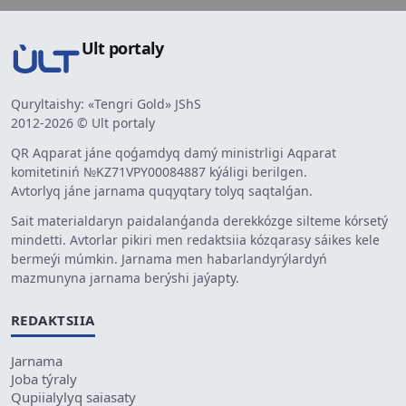
Ult portaly
Quryltaishy: «Tengri Gold» JShS
2012-2026 © Ult portaly
QR Aqparat jáne qoǵamdyq damý ministrligi Aqparat
komitetiniń №KZ71VPY00084887 kýáligi berilgen.
Avtorlyq jáne jarnama quqyqtary tolyq saqtalǵan.
Sait materialdaryn paidalanǵanda derekkózge silteme kórsetý
mindetti. Avtorlar pikiri men redaktsiia kózqarasy sáikes kele
bermeýi múmkin. Jarnama men habarlandyrýlardyń
mazmunyna jarnama berýshi jaýapty.
REDAKTSIIA
Jarnama
Joba týraly
Qupiialylyq saiasaty