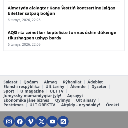
Almatyda alaiaqtar Kane Ýesttiń kontsertine jalǵan
biletter satpaq bolǵan
6 tamyz, 2026, 22:26
AQSh-ta zeinetker kepteliste turmas úshin dúkenge
tikushaqpen ushyp bardy
6 tamyz, 2026, 22:09
Saiasat
Qoǵam
Aimaq
Rýhaniiat
Ádebiet
Ekinshi respýblika
Ult tarihy
Álemde
Dyzeter
Sport
U magazine
ULT TV
Jumysshy mamandyqtar jyly!
Aqsaýyt
Ekonomika jáne biznes
Qylmys
Ult ainasy
Posttimes
ULT OBEKTIV
Aityldy - oryndaldy!
Ózekti