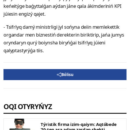
keńeitýge baǵyttalǵan aýdan jáne qala ákimderiniń KPI
júiesin engizý qajet.
- Tsifrlyq damý ministrligi jyl sońyna deiin memlekettik
organdar men biznestiń derekterin biriktirip, jańa jumys
oryndaryn qurý boiynsha biryńǵai tsifrlyq júieni
qalyptastyrýǵa tiis.
Bólisu
OQI OTYRYŃYZ
Týristik firma izim-qaiym: Aqtóbede
70-ten asa adam zardap shekti