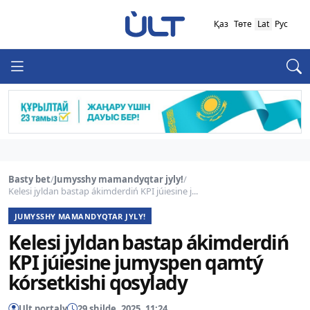
Қаз
Төте
Lat
Рус
Basty bet
/
Jumysshy mamandyqtar jyly!
/
Kelesi jyldan bastap ákimderdiń KPI júiesine j...
JUMYSSHY MAMANDYQTAR JYLY!
Kelesi jyldan bastap ákimderdiń
KPI júiesine jumyspen qamtý
kórsetkishi qosylady
Ult portaly
29 shilde, 2025, 11:24