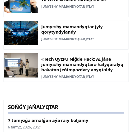
JUMYSSHY MAMANDYQTAR JYLY!
Jumysshy mamandyqtar jyly
qorytyndylandy
JUMYSSHY MAMANDYQTAR JYLY!
«Tech QyzPU Niğde Hack: AI jáne
jumysshy mamandyqtar» halyqaralyq
hakaton jeńimpazdary anyqtaldy
JUMYSSHY MAMANDYQTAR JYLY!
SOŃǴY JAŃALYQTAR
7 tamyzǵa arnalǵan aýa raiy boljamy
6 tamyz, 2026, 23:21