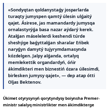
«Sondyqtan qoldanystaǵy josparlarda
turaqty jumyspen qamtý úlesin ulǵaitý
qajet. Ásirese, jas mamandardy jumysqa
ornalastyrýǵa basa nazar aýdarý kerek.
Atalǵan máselelerdi keshendi túrde
sheshýge baǵyttalǵan sharalar Eńbek
naryǵyn damytý tujyrymdamasynda
kózdelgen. Jalpy alǵanda, ortalyq
memlekettik organdardyń, óńir
ákimdikteri men biznestiń ózara úilesimdi,
birlesken jumysy qajet», — dep atap ótti
Oljas Bektenov.
Úkimet otyrysynyń qorytyndysy boiynsha Premer-
ministr salalyq ministrlikter men ákimdikterge