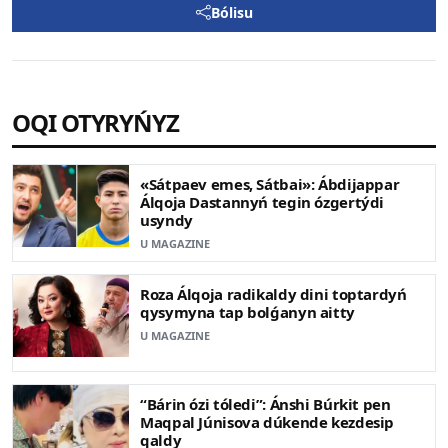
Bólisu
OQI OTYRYŃYZ
«Sátpaev emes, Sátbai»: Ábdijappar
Álqoja Dastannyń tegin ózgertýdi
usyndy
U MAGAZINE
Roza Álqoja radikaldy dini toptardyń
qysymyna tap bolǵanyn aitty
U MAGAZINE
“Bárin ózi tóledi”: Ánshi Búrkit pen
Maqpal Júnisova dúkende kezdesip
qaldy