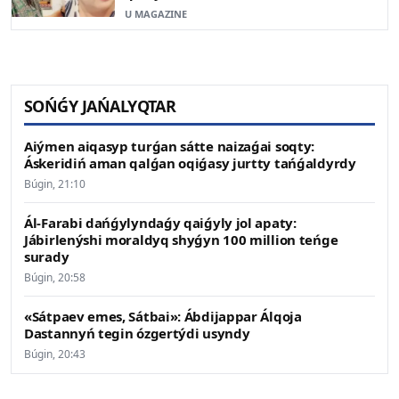
U MAGAZINE
SOŃǴY JAŃALYQTAR
Aiýmen aiqasyp turǵan sátte naizaǵai soqty:
Áskeridiń aman qalǵan oqiǵasy jurtty tańǵaldyrdy
Búgin, 21:10
Ál-Farabi dańǵylyndaǵy qaiǵyly jol apaty:
Jábirlenýshi moraldyq shyǵyn 100 million teńge
surady
Búgin, 20:58
«Sátpaev emes, Sátbai»: Ábdijappar Álqoja
Dastannyń tegin ózgertýdi usyndy
Búgin, 20:43