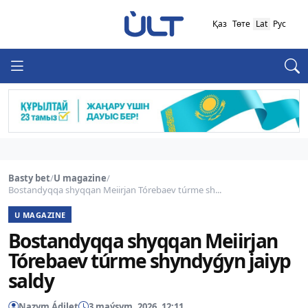
Қаз
Төте
Lat
Рус
Basty bet
/
U magazine
/
Bostandyqqa shyqqan Meiirjan Tórebaev túrme sh...
U MAGAZINE
Bostandyqqa shyqqan Meiirjan
Tórebaev túrme shyndyǵyn jaiyp
saldy
Nazym Ádilet
3 maýsym, 2026, 12:11