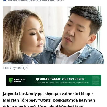
Foto: áleýmettik jeli
Jaqynda bostandyqqa shyqqan vainer ári bloger
Meiirjan Tórebaev “Otets” podkastynda basynan
ótken qiyn kezeń, túrmedegi kúnderi jáne