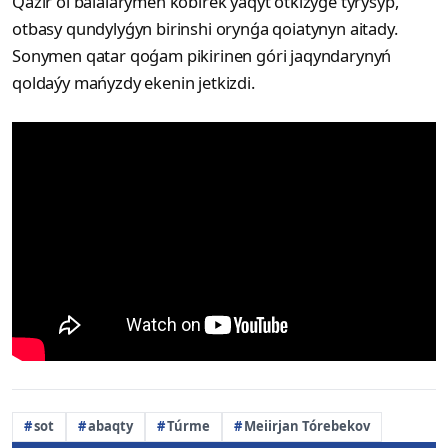
Qazir ol balalarymen kóbirek ýaqyt ótkizýge tyrysyp,
otbasy qundylyǵyn birinshi orynǵa qoiatynyn aitady.
Sonymen qatar qoǵam pikirinen góri jaqyndarynyń
qoldaýy mańyzdy ekenin jetkizdi.
sot
abaqty
Túrme
Meiirjan Tórebekov