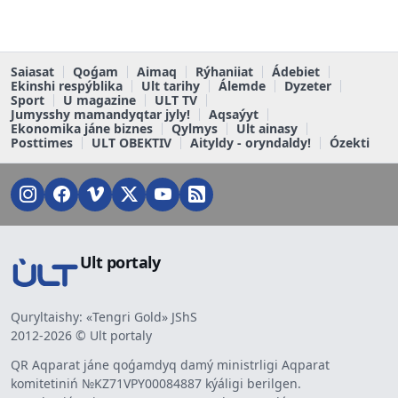
Saiasat
Qoǵam
Aimaq
Rýhaniiat
Ádebiet
Ekinshi respýblika
Ult tarihy
Álemde
Dyzeter
Sport
U magazine
ULT TV
Jumysshy mamandyqtar jyly!
Aqsaýyt
Ekonomika jáne biznes
Qylmys
Ult ainasy
Posttimes
ULT OBEKTIV
Aityldy - oryndaldy!
Ózekti
Ult portaly
Quryltaishy: «Tengri Gold» JShS
2012-2026 © Ult portaly
QR Aqparat jáne qoǵamdyq damý ministrligi Aqparat
komitetiniń №KZ71VPY00084887 kýáligi berilgen.