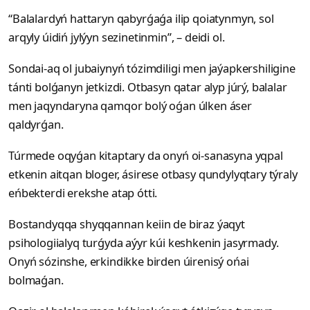
“Balalardyń hattaryn qabyrǵaǵa ilip qoiatynmyn, sol
arqyly úidiń jylýyn sezinetinmin”, – deidi ol.
Sondai-aq ol jubaiynyń tózimdiligi men jaýapkershiligine
tánti bolǵanyn jetkizdi. Otbasyn qatar alyp júrý, balalar
men jaqyndaryna qamqor bolý oǵan úlken áser
qaldyrǵan.
Túrmede oqyǵan kitaptary da onyń oi-sanasyna yqpal
etkenin aitqan bloger, ásirese otbasy qundylyqtary týraly
eńbekterdi erekshe atap ótti.
Bostandyqqa shyqqannan keiin de biraz ýaqyt
psihologiialyq turǵyda aýyr kúi keshkenin jasyrmady.
Onyń sózinshe, erkindikke birden úirenisý ońai
bolmaǵan.