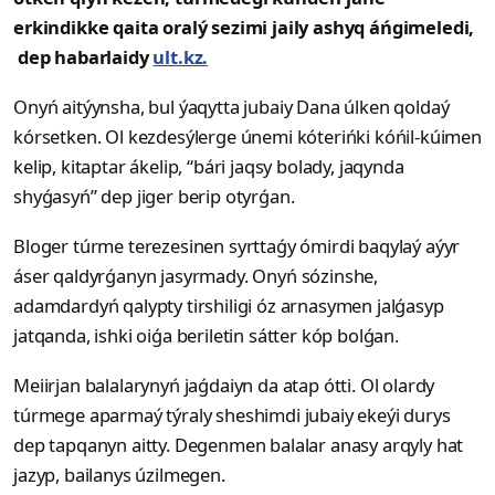
erkindikke qaita oralý sezimi jaily ashyq áńgimeledi,
dep habarlaidy
ult.kz.
Onyń aitýynsha, bul ýaqytta jubaiy Dana úlken qoldaý
kórsetken. Ol kezdesýlerge únemi kóterińki kóńil-kúimen
kelip, kitaptar ákelip, “bári jaqsy bolady, jaqynda
shyǵasyń” dep jiger berip otyrǵan.
Bloger túrme terezesinen syrttaǵy ómirdi baqylaý aýyr
áser qaldyrǵanyn jasyrmady. Onyń sózinshe,
adamdardyń qalypty tirshiligi óz arnasymen jalǵasyp
jatqanda, ishki oiǵa beriletin sátter kóp bolǵan.
Meiirjan balalarynyń jaǵdaiyn da atap ótti. Ol olardy
túrmege aparmaý týraly sheshimdi jubaiy ekeýi durys
dep tapqanyn aitty. Degenmen balalar anasy arqyly hat
jazyp, bailanys úzilmegen.