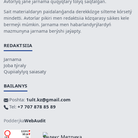
Avtorlyq jáne jarnama quqyqtary tolyq saqtalǵan.
Sait materialdaryn paidalanǵanda derekkózge silteme kórsetý
mindetti. Avtorlar pikiri men redaktsiia kózqarasy sáikes kele
bermeýi múmkin. Jarnama men habarlandyrýlardyń
mazmunyna jarnama berýshi jaýapty.
REDAKTSIIA
Jarnama
Joba týraly
Qupiialylyq saiasaty
BAILANYS
Poshta:
1ult.kz@gmail.com
Tel:
+7 707 878 85 89
Podderjka
WebAudit