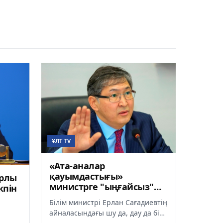
ҰЛТ TV
«Ата-аналар
қауымдастығы»
ырлы
министрге "ыңғайсыз"
кпін
сұрақтар қойды (Видео)
Білім министрі Ерлан Сағадиевтің
айналасындағы шу да, дау да бір