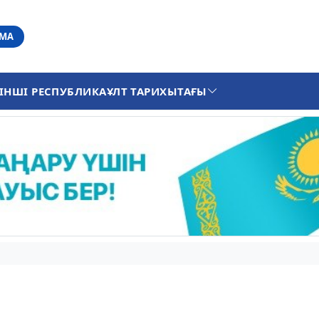
АМА
ІНШІ РЕСПУБЛИКА
ҰЛТ ТАРИХЫ
ТАҒЫ