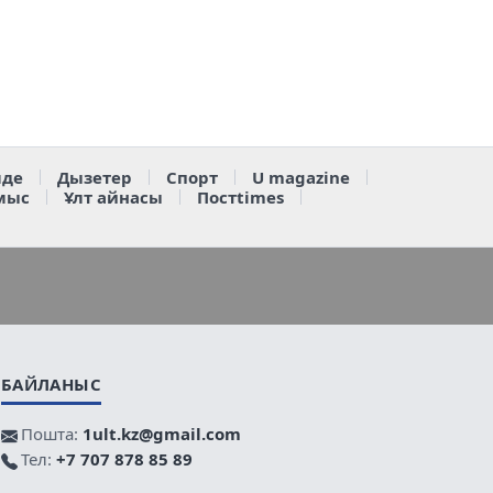
де
Дызетер
Спорт
U magazine
мыс
Ұлт айнасы
Постtimes
БАЙЛАНЫС
Пошта:
1ult.kz@gmail.com
Тел:
+7 707 878 85 89