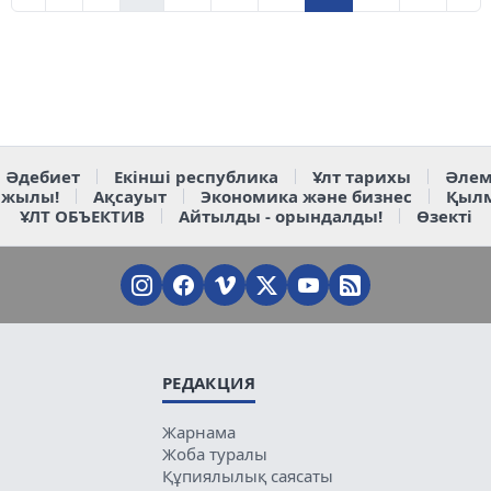
Әдебиет
Екінші республика
Ұлт тарихы
Әлем
 жылы!
Ақсауыт
Экономика және бизнес
Қыл
ҰЛТ ОБЪЕКТИВ
Айтылды - орындалды!
Өзекті
РЕДАКЦИЯ
Жарнама
Жоба туралы
Құпиялылық саясаты