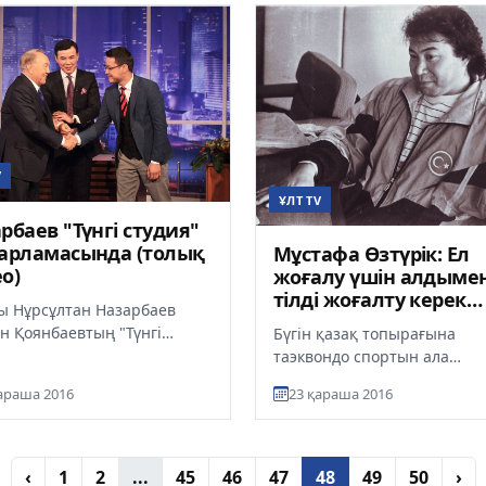
V
ҰЛТ TV
рбаев "Түнгі студия"
арламасында (толық
Мұстафа Өзтүрік: Ел
о)
жоғалу үшін алдыме
тілді жоғалту керек
ы Нұрсұлтан Назарбаев
(видео)
н Қоянбаевтың "Түнгі
Бүгін қазақ топырағына
яда" бағдарламасында
таэквондо спортын ала
 болды. Бағдарламаның
келген, даңқты спортшы М
араша 2016
23 қараша 2016
..
Өзтүріктің туған күні. Осыд
62 жыл...
‹
1
2
...
45
46
47
48
49
50
›