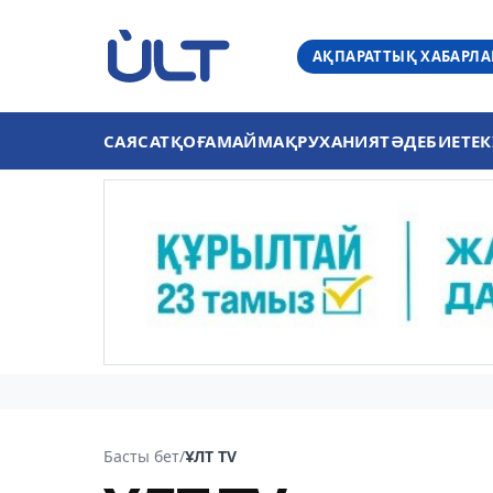
АҚПАРАТТЫҚ ХАБАРЛ
САЯСАТ
ҚОҒАМ
АЙМАҚ
РУХАНИЯТ
ӘДЕБИЕТ
ЕК
Басты бет
/
ҰЛТ TV