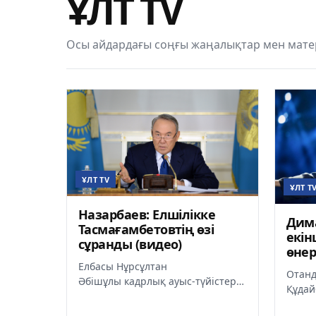
ҰЛТ TV
Осы айдардағы соңғы жаңалықтар мен матер
ҰЛТ TV
ҰЛТ T
Назарбаев: Елшілікке
Дим
Тасмағамбетовтің өзі
екін
сұранды (видео)
өнер
Елбасы Нұрсұлтан
Отан
Әбішұлы кадрлық ауыс-түйістерді
Құдай
түсіндірді. Мемлекет басшысы
«Sing
бүгінге дейін болған бірқатар