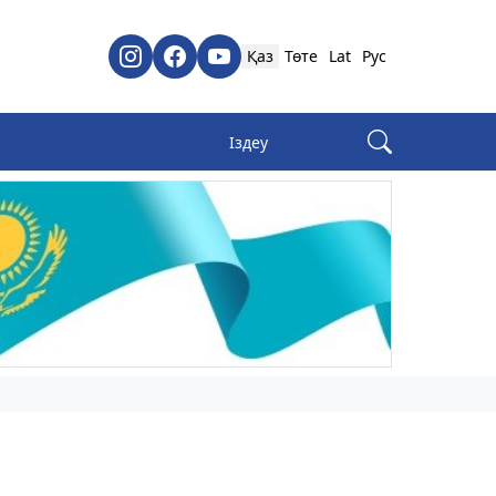
Қаз
Төте
Lat
Рус