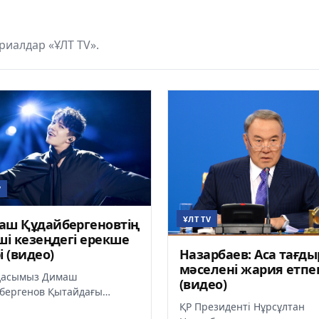
иалдар «ҰЛТ TV».
V
ҰЛТ TV
аш Құдайбергеновтің
ші кезеңдегі ерекше
і (видео)
Назарбаев: Аса тағд
мәселені жария етпе
дасымыз Димаш
(видео)
бергенов Қытайдағы
er-2017» жобасының 2
ҚР Президенті Нұрсұлтан