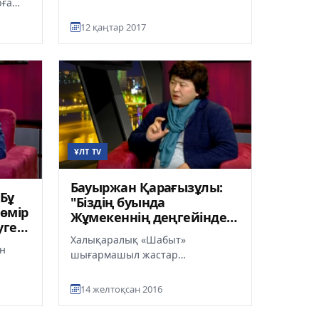
сәтке толастар емес. Қызметке
рға
келгелі өз салас...
айды
12 қаңтар 2017
...
ҰЛТ TV
Бауыржан Қарағызұлы:
Бұ
"Біздің буында
өмір
Жұмекеннің деңгейінде
уге
өлең жазған ақын жоқ"
Халықаралық «Шабыт»
о)
ен
шығармашыл жастар
фестивалінің лауреаты және
зушы-
Гран-При жүлдесінің иегері,
14 желтоқсан 2016
аев
танымал ақын Бауыржан...