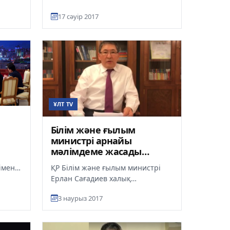
ұйысуына,...
17 сәуір 2017
ҰЛТ TV
Білім және ғылым
министрі арнайы
мәлімдеме жасады
(видео)
ҚР Білім және ғылым министрі
імен
Ерлан Сағадиев халық
наразылығын тудырған білім
ысы
3 наурыз 2017
саласындағы түйіткілді
жағдайларға б...