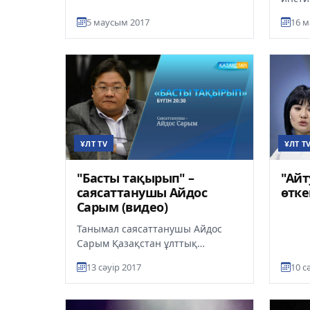
террорлық акті салдарынан
«Бауы
зардап шеккендерді еске алуғ...
5 маусым 2017
16 
ортал
Ор...
ҰЛТ T
ҰЛТ TV
"Айт
"Басты тақырып" –
өтке
саясаттанушы Айдос
Сарым (видео)
Танымал саясаттанушы Айдос
Сарым Қазақстан ұлттық
арнасының "Басты тақырып"
13 сәуір 2017
10 с
бағдарламасында қонақ
болды. Бұл жолғы...