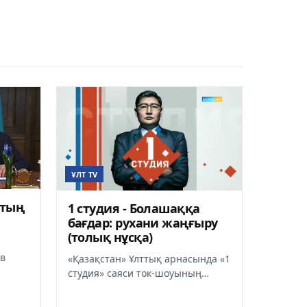
ҰЛТ TV
втың
1 студия - Болашаққа
бағдар: рухани жаңғыру
(толық нұсқа)
ев
«Қазақстан» Ұлттық арнасында «1
студия» саяси ток-шоуының
тұсауы кесілді. Хабардың
шысы
алғашқы саны ұлттың