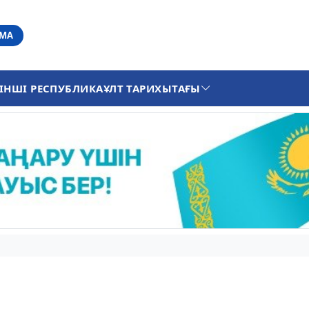
АМА
ІНШІ РЕСПУБЛИКА
ҰЛТ ТАРИХЫ
ТАҒЫ