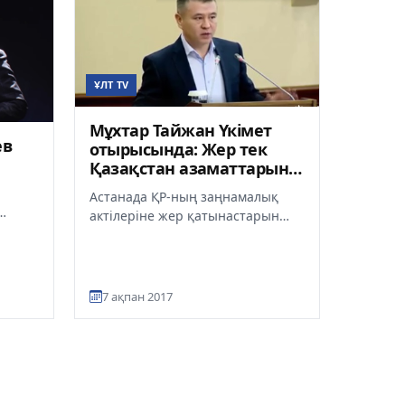
ҰЛТ TV
Мұхтар Тайжан Үкімет
ев
отырысында: Жер тек
Қазақстан азаматтарына
берілуі тиіс (видео)
Астанада ҚР-ның заңнамалық
актілеріне жер қатынастарын
ет
реттеу мәселелері бойынша
 жаңа
өзгерістер мен толықтырулар
қара...
7 ақпан 2017