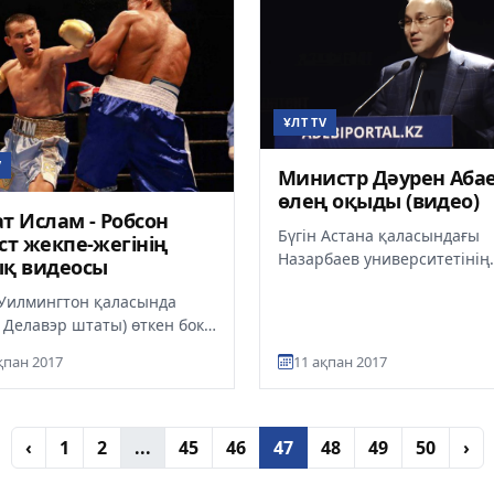
ҰЛТ TV
V
Министр Дәурен Аба
өлең оқыды (видео)
т Ислам - Робсон
Бүгін Астана қаласындағы
ст жекпе-жегінің
Назарбаев университетінің
ық видеосы
конференц-залында «Әдеби
 Уилмингтон қаласында
порталы» интернет-жобасы
 Делавэр штаты) өткен бокс
нұсқа...
де отандасымыз, бірінші
қпан 2017
11 ақпан 2017
салмақтағы WBO Int...
‹
1
2
...
45
46
47
48
49
50
›