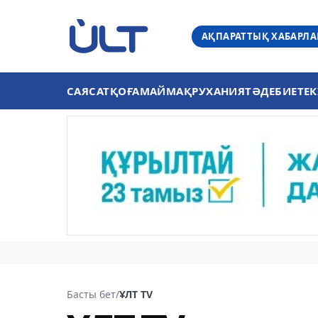
АҚПАРАТТЫҚ ХАБАРЛ
САЯСАТ
ҚОҒАМ
АЙМАҚ
РУХАНИЯТ
ӘДЕБИЕТ
ЕК
Басты бет
/
ҰЛТ TV